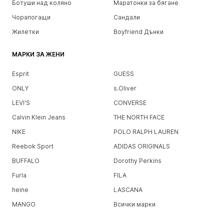
Ботуши над коляно
Маратонки за бягане
Чорапогащи
Сандали
Жилетки
Boyfriend Дънки
МАРКИ ЗА ЖЕНИ
Esprit
GUESS
ONLY
s.Oliver
LEVI'S
CONVERSE
Calvin Klein Jeans
THE NORTH FACE
NIKE
POLO RALPH LAUREN
Reebok Sport
ADIDAS ORIGINALS
BUFFALO
Dorothy Perkins
Furla
FILA
heine
LASCANA
MANGO
Всички марки