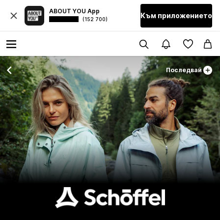
ABOUT YOU App
Към приложението
(152 700)
Последвай