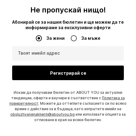
Не пропускай нищо!
Абонирай се за нашия бюлетин и ще можем да те
информираме за ексклузивни оферти
За жени
За мъже
Твоят имейл адрес
Регистрирай се
Искам да получавам бюлетин от ABOUT YOU за актуални
тенденции, оферти и ваучери в съответствие с
Политика за
поверителност
. Можете да оттеглите съгласието си по всяко
време с действие за в бъдеще, като изпратите имейл на
obsluzhvanenaklienti@aboutyou.bg
или използвате опцията за
отписване в края на всеки бюлетин.