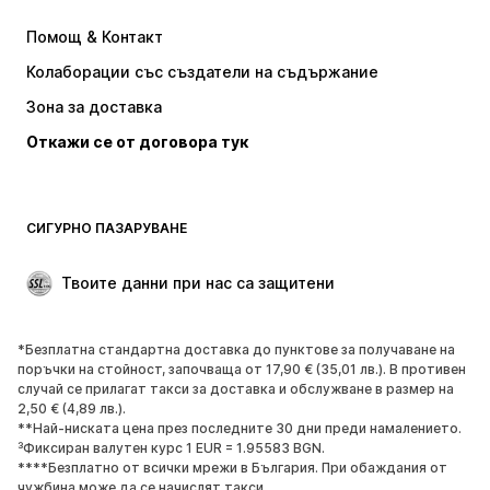
Рокли
Дънки
Помощ & Контакт
Тениски и топове
Панталони
Колаборации със създатели на съдържание
Якета
Пуловери и Трикотаж
Зона за доставка
Бельо
Блузи и туники
Откажи се от договора тук
Палта
Поли
Бански и плажна мода
Суичъри
Блейзери
Гащеризони и комбинезони
СИГУРНО ПАЗАРУВАНЕ
Големи размери
Мода за бременни
Специални Поводи
ЕКСКЛУЗИВНО
Твоите данни при нас са защитени
Рециклиране
*Безплатна стандартна доставка до пунктове за получаване на
ОБУВКИ
поръчки на стойност, започваща от 17,90 € (35,01 лв.). В противен
случай се прилагат такси за доставка и обслужване в размер на
НОВО
Популярно
2,50 € (4,89 лв.).
**Най-ниската цена през последните 30 дни преди намалението.
Маратонки
Боти
³Фиксиран валутен курс 1 EUR = 1.95583 BGN.
Обувки с висок ток
Ботуши
****Безплатно от всички мрежи в България. При обаждания от
чужбина може да се начислят такси.