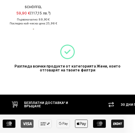
SCHÖFFEL
59,90 €
(117,15 лв.³)
Първоначално: 89,90 €
Последна най-ниска цена:
25,96 €
Разгледа всички продукти от категорията Жени, които
отговарят на твоите филтри
БЕЗПЛАТНИ ДОСТАВКА* И
30 ДНИ
ВРЪЩАНЕ