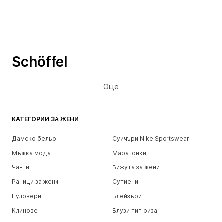
Schöffel
Още
КАТЕГОРИИ ЗА ЖЕНИ
Дамско бельо
Суичъри Nike Sportswear
Мъжка мода
Маратонки
Чанти
Бижута за жени
Раници за жени
Сутиени
Пуловери
Блейзъри
Клинове
Блузи тип риза