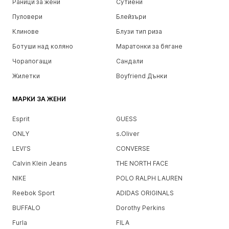
Раници за жени
Сутиени
Пуловери
Блейзъри
Клинове
Блузи тип риза
Ботуши над коляно
Маратонки за бягане
Чорапогащи
Сандали
Жилетки
Boyfriend Дънки
МАРКИ ЗА ЖЕНИ
Esprit
GUESS
ONLY
s.Oliver
LEVI'S
CONVERSE
Calvin Klein Jeans
THE NORTH FACE
NIKE
POLO RALPH LAUREN
Reebok Sport
ADIDAS ORIGINALS
BUFFALO
Dorothy Perkins
Furla
FILA