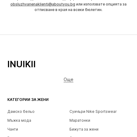
obsluzhvanenaklienti@aboutyou.bg
или използвате опцията за
отписване в края на всеки бюлетин.
INUIKII
Още
КАТЕГОРИИ ЗА ЖЕНИ
Дамско бельо
Суичъри Nike Sportswear
Мъжка мода
Маратонки
Чанти
Бижута за жени