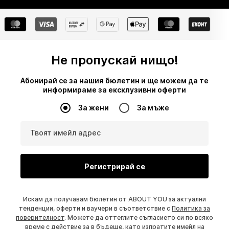
Не пропускай нищо!
Абонирай се за нашия бюлетин и ще можем да те
информираме за ексклузивни оферти
За жени
За мъже
Твоят имейл адрес
Регистрирай се
Искам да получавам бюлетин от ABOUT YOU за актуални
тенденции, оферти и ваучери в съответствие с
Политика за
поверителност
. Можете да оттеглите съгласието си по всяко
време с действие за в бъдеще, като изпратите имейл на