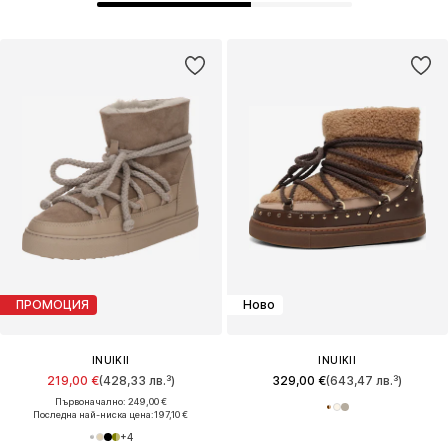
ПРОМОЦИЯ
Ново
INUIKII
INUIKII
219,00 €
(428,33 лв.³)
329,00 €
(643,47 лв.³)
Първоначално: 249,00 €
Последна най-ниска цена:
197,10 €
+
4