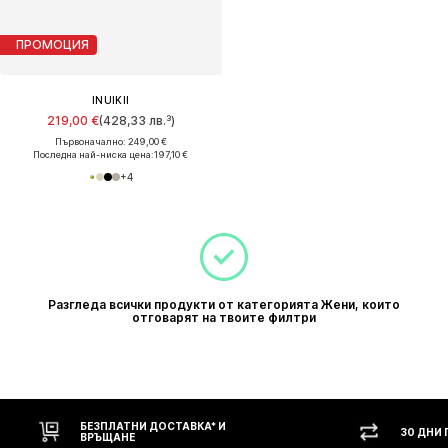
ПРОМОЦИЯ
INUIKII
219,00 €
(428,33 лв.³)
Първоначално: 249,00 €
Последна най-ниска цена:
197,10 €
+
4
Разгледа всички продукти от категорията Жени, които
отговарят на твоите филтри
30 ДНИ ПРАВО НА ВРЪЩАНЕ
НАЛ