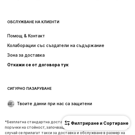
ДРЕХИ
ОБСЛУЖВАНЕ НА КЛИЕНТИ
НОВО
Популярно
Рокли
Дънки
Помощ & Контакт
Тениски и топове
Панталони
Колаборации със създатели на съдържание
Якета
Пуловери и Трикотаж
Зона за доставка
Бельо
Блузи и туники
Откажи се от договора тук
Палта
Поли
Бански и плажна мода
Суичъри
Блейзери
Гащеризони и комбинезони
СИГУРНО ПАЗАРУВАНЕ
Големи размери
Мода за бременни
Специални Поводи
ЕКСКЛУЗИВНО
Твоите данни при нас са защитени
Рециклиране
*Безплатна стандартна доставка до пунктове за получаване на
Филтриране и Сортиране
ОБУВКИ
поръчки на стойност, започваща от 17,90 € (35,01 лв.). В противен
случай се прилагат такси за доставка и обслужване в размер на