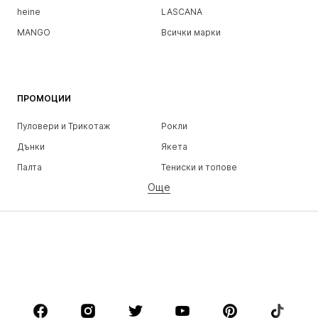
heine
LASCANA
MANGO
Всички марки
ПРОМОЦИИ
Пуловери и Трикотаж
Рокли
Дънки
Якета
Палта
Тениски и топове
Още
Панталони
Бельо
Поли
Блузи и туники
Суичъри
Блейзери
Бански и плажна мода
Гащеризони и комбинезони
Големи размери
Мода за бременни
Обувки
Спорт
Аксесоари
Premium