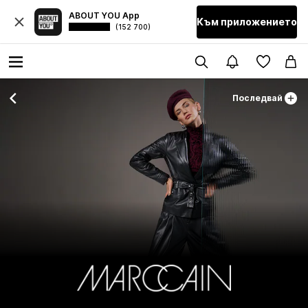
ABOUT YOU App
Към приложението
(152 700)
Последвай