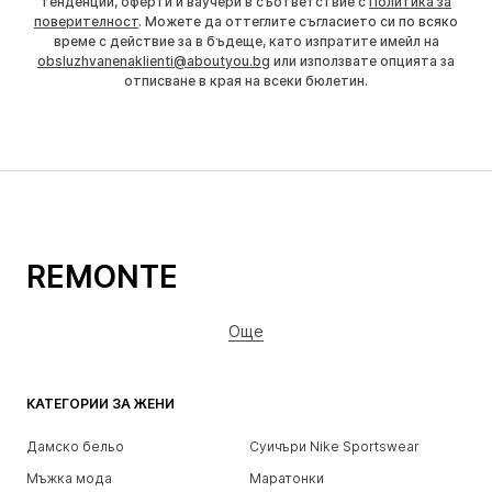
тенденции, оферти и ваучери в съответствие с
Политика за
поверителност
. Можете да оттеглите съгласието си по всяко
време с действие за в бъдеще, като изпратите имейл на
obsluzhvanenaklienti@aboutyou.bg
или използвате опцията за
отписване в края на всеки бюлетин.
REMONTE
Още
КАТЕГОРИИ ЗА ЖЕНИ
Дамско бельо
Суичъри Nike Sportswear
Мъжка мода
Маратонки