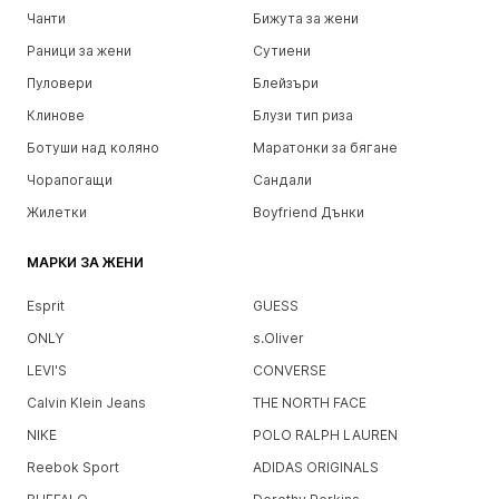
Чанти
Бижута за жени
Раници за жени
Сутиени
Пуловери
Блейзъри
Клинове
Блузи тип риза
Ботуши над коляно
Маратонки за бягане
Чорапогащи
Сандали
Жилетки
Boyfriend Дънки
МАРКИ ЗА ЖЕНИ
Esprit
GUESS
ONLY
s.Oliver
LEVI'S
CONVERSE
Calvin Klein Jeans
THE NORTH FACE
NIKE
POLO RALPH LAUREN
Reebok Sport
ADIDAS ORIGINALS