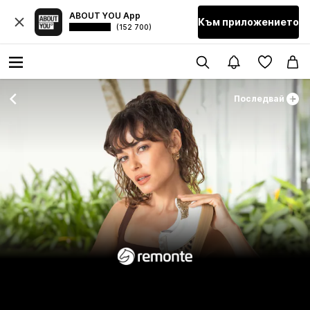
ABOUT YOU App
Към приложението
(152 700)
Последвай