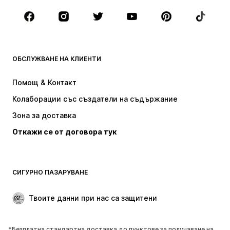
Обувки
Спорт
Аксесоари
Premium
ДРЕХИ
ОБСЛУЖВАНЕ НА КЛИЕНТИ
НОВО
Популярно
Рокли
Дънки
Помощ & Контакт
Тениски и топове
Панталони
Колаборации със създатели на съдържание
Якета
Пуловери и Трикотаж
Зона за доставка
Бельо
Блузи и туники
Откажи се от договора тук
Палта
Поли
Бански и плажна мода
Суичъри
Блейзери
Гащеризони и комбинезони
СИГУРНО ПАЗАРУВАНЕ
Големи размери
Мода за бременни
Специални Поводи
ЕКСКЛУЗИВНО
Твоите данни при нас са защитени
Рециклиране
*Безплатна стандартна доставка до пунктове за получаване на