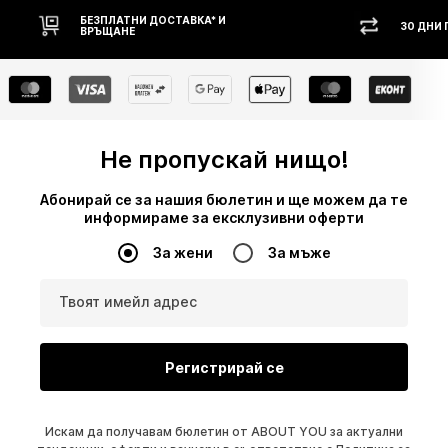
30 ДНИ ПРАВО НА ВРЪЩАНЕ
НАЛ
Не пропускай нищо!
Абонирай се за нашия бюлетин и ще можем да те
информираме за ексклузивни оферти
За жени
За мъже
Твоят имейл адрес
Регистрирай се
Искам да получавам бюлетин от ABOUT YOU за актуални