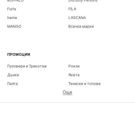
BUFFALO
Dorothy Perkins
Furla
FILA
heine
LASCANA
MANGO
Всички марки
ПРОМОЦИИ
Пуловери и Трикотаж
Рокли
Дънки
Якета
Палта
Тениски и топове
Още
Панталони
Бельо
Поли
Блузи и туники
Суичъри
Блейзери
Бански и плажна мода
Гащеризони и комбинезони
Големи размери
Мода за бременни