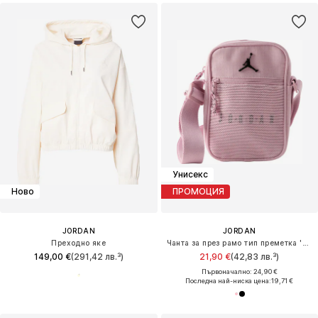
Унисекс
Ново
ПРОМОЦИЯ
JORDAN
JORDAN
Преходно яке
Чанта за през рамо тип преметка 'FESTIVAL'
149,00 €
(291,42 лв.³)
21,90 €
(42,83 лв.³)
Първоначално: 24,90 €
Последна най-ниска цена:
19,71 €