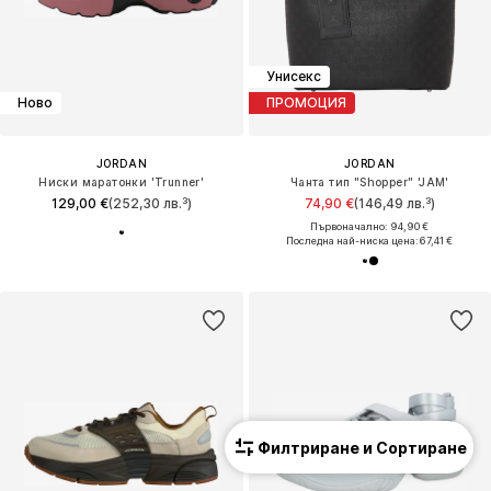
Унисекс
Ново
ПРОМОЦИЯ
JORDAN
JORDAN
Ниски маратонки 'Trunner'
Чанта тип "Shopper" 'JAM'
129,00 €
(252,30 лв.³)
74,90 €
(146,49 лв.³)
Първоначално: 94,90 €
Последна най-ниска цена:
67,41 €
Филтриране и Сортиране