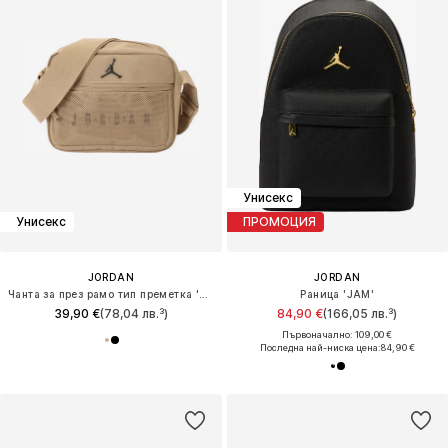
Унисекс
Унисекс
ПРОМОЦИЯ
JORDAN
JORDAN
Чанта за през рамо тип преметка 'JAM'
Раница 'JAM'
39,90 €
(78,04 лв.³)
84,90 €
(166,05 лв.³)
Първоначално: 109,00 €
Последна най-ниска цена:
84,90 €