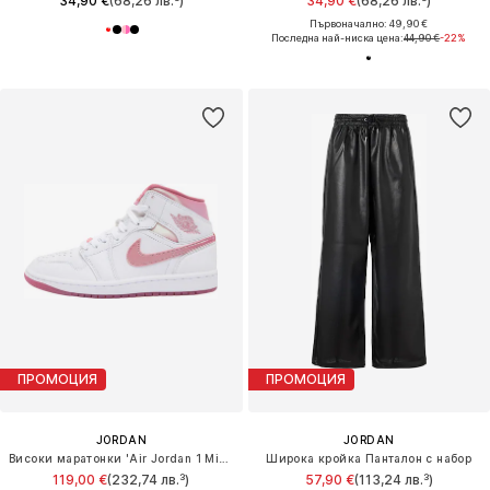
34,90 €
(68,26 лв.³)
34,90 €
(68,26 лв.³)
Първоначално: 49,90 €
Последна най-ниска цена:
44,90 €
-22%
ПРОМОЦИЯ
ПРОМОЦИЯ
JORDAN
JORDAN
Високи маратонки 'Air Jordan 1 Mid SE'
Широка кройка Панталон с набор
119,00 €
(232,74 лв.³)
57,90 €
(113,24 лв.³)