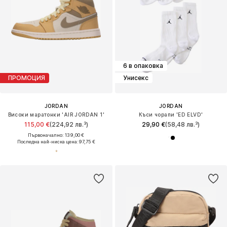
6 в опаковка
ПРОМОЦИЯ
Унисекс
JORDAN
JORDAN
Високи маратонки 'AIR JORDAN 1'
Къси чорапи 'ED ELVD'
115,00 €
(224,92 лв.³)
29,90 €
(58,48 лв.³)
Първоначално: 139,00 €
Последна най-ниска цена:
97,75 €