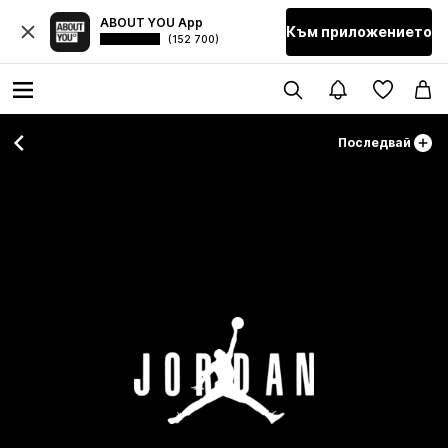
ABOUT YOU App
Към приложението
(152 700)
Последвай