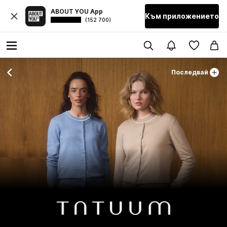
ABOUT YOU App
Към приложението
(152 700)
Последвай