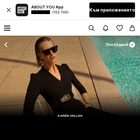
ABOUT YOU App
Към приложението
(152 700)
Последвай