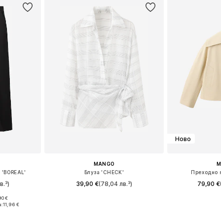
Ново
MANGO
M
 'BOREAL'
Блуза 'CHECK'
Преходно 
в.³)
39,90 €
(78,04 лв.³)
79,90 €
90 €
размери
Налични размери: XS, S, M, L, XL, XXL
Налични разме
а:
11,96 €
ицата
Добави в кошницата
Добави 