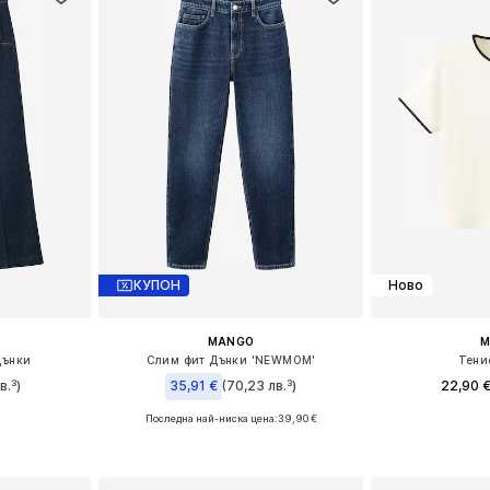
КУПОН
Ново
MANGO
M
Дънки
Слим фит Дънки 'NEWMOM'
Тени
в.³)
35,91 €
(70,23 лв.³)
22,90 
Последна най-ниска цена:
39,90 €
размери
Налични раз
Предлага се в много размери
ицата
Добави 
Добави в кошницата