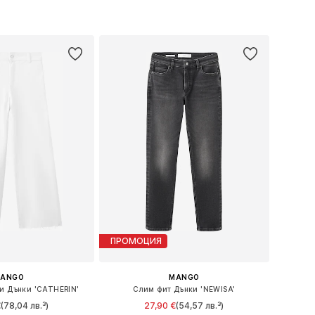
ри: XS, S, M, L, XL
Налични размери: S, M, L
в кошницата
Добави в кошницата
ПРОМОЦИЯ
ANGO
MANGO
и Дънки 'CATHERIN'
Слим фит Дънки 'NEWISA'
€
(78,04 лв.³)
27,90 €
(54,57 лв.³)