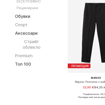
ЕКСКЛУЗИВНО
Рециклиране
Обувки
Спорт
Аксесоари
Стрийт
облекло
Premium
Топ 100
ПРОМОЦИЯ
MANGO
Regular Панталон с ръб
32,90 €
(64,35 л
Първоначално: 39,
Предлага се в много 
Последна най-ниска цен
Добави в кошн