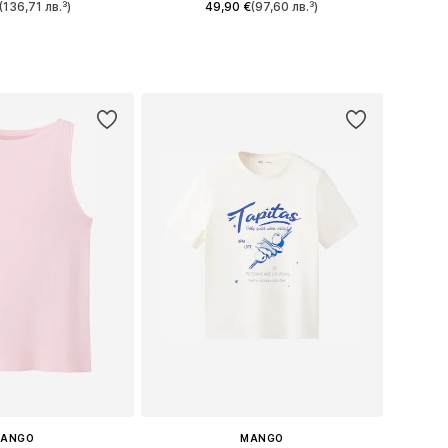
(136,71 лв.³)
49,90 €
(97,60 лв.³)
 в много размери
Налични размери: 34, 36, 38, 40
в кошницата
Добави в кошницата
ANGO
MANGO