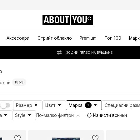
ABOUT
YOU
Аксесоари
Стрийт облекло
Premium
Топ 100
Марк
30 ДНИ ПРАВО НА ВРЪЩАНЕ
O
 жени
1853
Размер
Цвят
Марка
Специални раз
1
а
Style
По-малко филтри
Изчисти всички