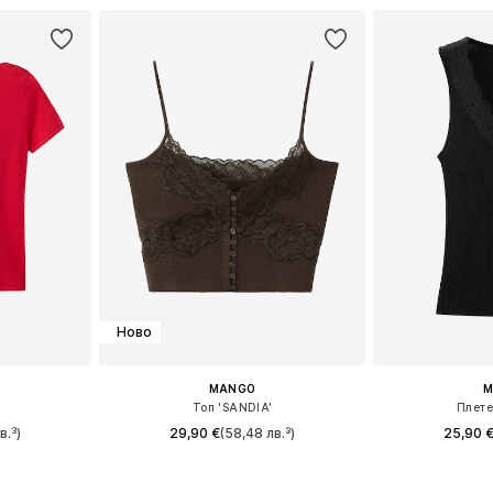
Ново
MANGO
M
Топ 'SANDIA'
Плетен
в.³)
29,90 €
(58,48 лв.³)
25,90 
 S, M, L, XL
Налични размери: XS, S, M, L
Налични размери: