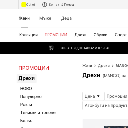
Outlet
Контакт & Помощ
Жени
Мъже
Деца
Колекции
ПРОМОЦИИ
Дрехи
Обувки
Спорт
БЕЗПЛАТНИ ДОСТАВКА* И ВРЪЩАНЕ
Жени
Дрехи
MANG
ПРОМОЦИИ
Дрехи
(MANGO) за
Дрехи
НОВО
Цена
Промоции
Популярно
Рокли
Атрибути на продукт
Тениски и топове
Бельо