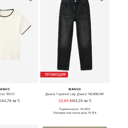
ПРОМОЦИЯ
ANGO
MANGO
ска 'BICO'
Дънки Tapered Leg Дънки 'NEWMOM'
€
(44,79 лв.³)
32,90 €
(64,35 лв.³)
Първоначално: 39,90 €
мери: S, M, L, XL
Предлага се в много размери
Последна най-ниска цена:
19,74 €
в кошницата
Добави в кошницата