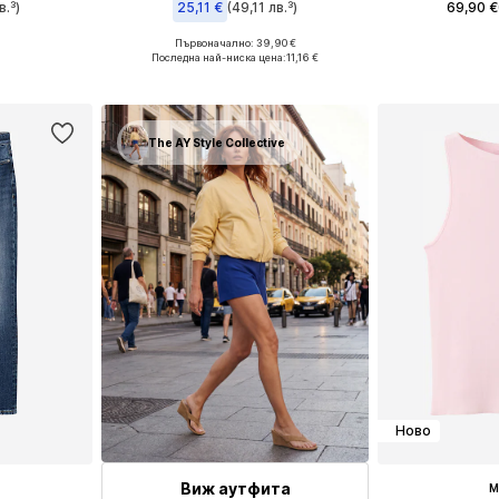
в.³)
25,11 €
(49,11 лв.³)
69,90 €
Първоначално: 39,90 €
размери
Предлага се
Предлага се в много размери
Последна най-ниска цена:
11,16 €
ицата
Добави 
Добави в кошницата
The AY Style Collective
Ново
Виж аутфита
M