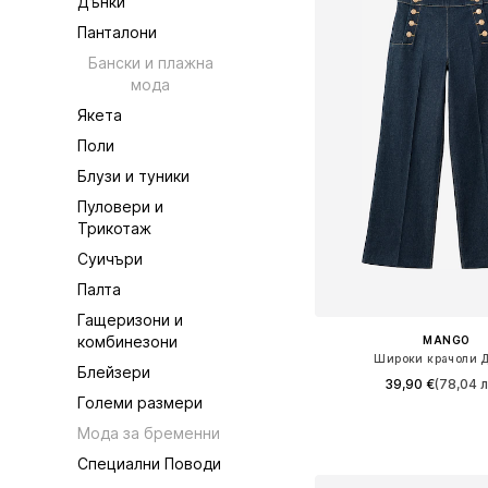
Дънки
Панталони
Бански и плажна
мода
Якета
Поли
Блузи и туники
Пуловери и
Трикотаж
Суичъри
Палта
Гащеризони и
комбинезони
MANGO
Широки крачоли 
Блейзери
39,90 €
(78,04 л
Големи размери
Предлага се в много 
Мода за бременни
Добави в кошн
Специални Поводи