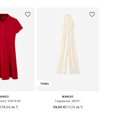
в кошницата
Добави в кошницата
Ново
ANGO
MANGO
окля 'VINTAGE'
Гащеризон 'ROOF'
€
(78,04 лв.³)
59,90 €
(117,15 лв.³)