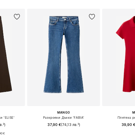
ицата
Добави в кошницата
Добави 
MANGO
M
 'ELISE'
Разкроени Дънки 'FABIA'
Плетена р
в.³)
37,90 €
(74,13 лв.³)
39,90 
90 €