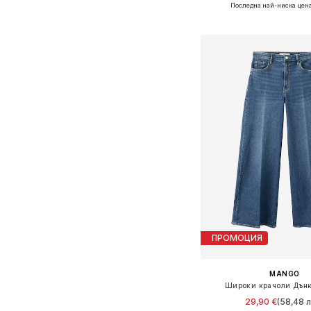
Предлага се в много 
Последна най-ниска цена
Добави в кошн
ПРОМОЦИЯ
MANGO
Широки крачоли Дънки
29,90 €
(58,48 л