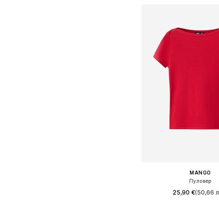
MANGO
Пуловер
25,90 €
(50,66 л
Налични размери: XXS, XS,