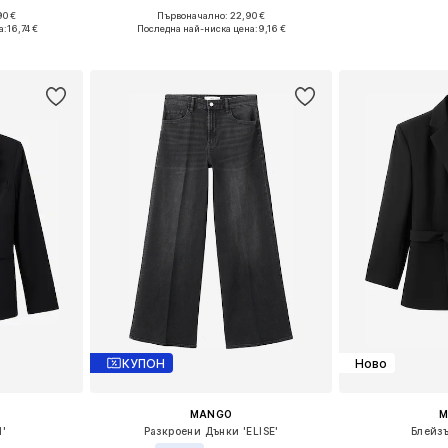
90 €
Първоначално: 22,90 €
размери
Налични размери: XS, S, M, L, XL
Предлага се
а:
16,74 €
Последна най-ниска цена:
9,16 €
ицата
Добави в кошницата
Добави 
КУПОН
Ново
MANGO
M
l'
Разкроени Дънки 'ELISE'
Блейз