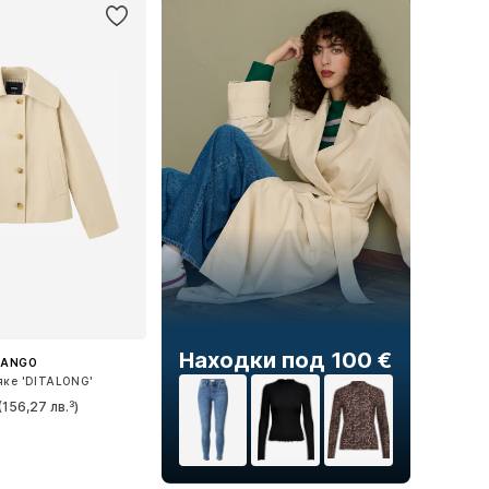
Находки под 100 €
ANGO
яке 'DITALONG'
(156,27 лв.³)
ри: XS, S, M, L, XL
в кошницата