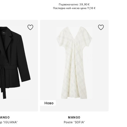
Първоначално: 39,90 €
 в много размери
Предлага се в много размери
Последна най-ниска цена:
11,16 €
в кошницата
Добави в кошницата
Ново
ANGO
MANGO
ър 'IGUANA'
Рокля 'SOFIA'