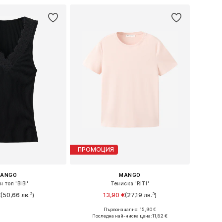
ПРОМОЦИЯ
ANGO
MANGO
 топ 'BIBI'
Тениска 'RITI'
€
(50,66 лв.³)
13,90 €
(27,19 лв.³)
+
3
Първоначално: 15,90 €
 XXS, XS, S, M, L, XL
Предлага се в много размери
Последна най-ниска цена:
11,82 €