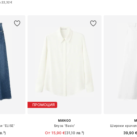
размери
Предлага се в много размери
Налични разме
:
22,32 €
ицата
Добави в кошницата
Добави 
ПРОМОЦИЯ
MANGO
M
 'ELISE'
Блуза 'Basic'
Широки крачол
в.³)
От 15,90 €
(31,10 лв.³)
39,90 