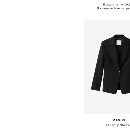
Първоначално: 39,
Предлага се в много 
Последна най-ниска цен
Добави в кошн
MANGO
Блейзър 'Borea