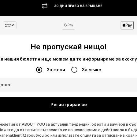
30 ДНИ ПРАВО НА ВРЪЩАНЕ
Не пропускай нищо!
за нашия бюлетин и ще можем да те информираме за екскл
За жени
За мъже
адрес
Регистрирай се
бюлетин от ABOUT YOU за актуални тенденции, оферти и ваучери в съ
Можете да оттеглите съгласието си по всяко време с действие за в бъд
vanenaklienti@aboutyou.bg
или използвате опцията за отписване в края 