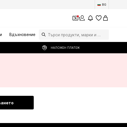
BG
1
и
Вдъхновение
НАЛОЖЕН ПЛАТЕЖ
ването