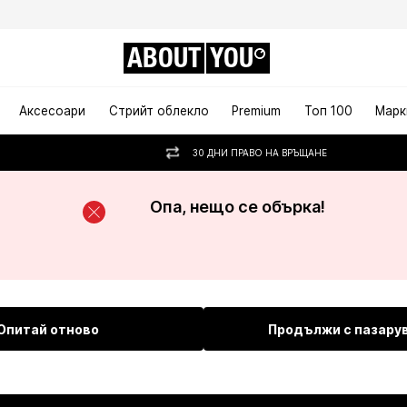
ABOUT
YOU
Аксесоари
Стрийт облекло
Premium
Топ 100
Марк
30 ДНИ ПРАВО НА ВРЪЩАНЕ
Опа, нещо се обърка!
Опитай отново
Продължи с пазару