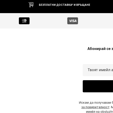
БЕЗПЛАТНИ ДОСТАВКА* И ВРЪЩАНЕ
Абонирай се 
Твоят имейл 
Искам да получавам 
за поверителност
. 
имейл на
obsluzh