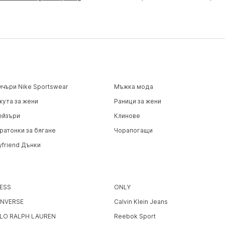
ичъри Nike Sportswear
Мъжка мода
жута за жени
Раници за жени
ейзъри
Клинове
ратонки за бягане
Чорапогащи
yfriend Дънки
ESS
ONLY
NVERSE
Calvin Klein Jeans
LO RALPH LAUREN
Reebok Sport