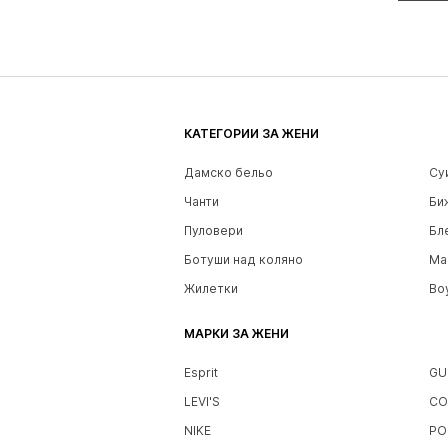
КАТЕГОРИИ ЗА ЖЕНИ
Дамско бельо
Су
Чанти
Би
Пуловери
Бл
Ботуши над коляно
Ма
Жилетки
Bo
МАРКИ ЗА ЖЕНИ
Esprit
GU
LEVI'S
CO
NIKE
PO