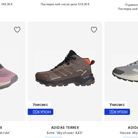
:
149,00 €
Последна най-ниска цена:
129,00 €
Първонач
размери
Предлага се в много размери
Налични разме
Последна най
ицата
Добави в кошницата
Добави 
Унисекс
Унисекс
КУПОН
КУПОН
X
ADIDAS TERREX
ADID
tride'
Боти 'Skychaser AX5'
Ниски обу