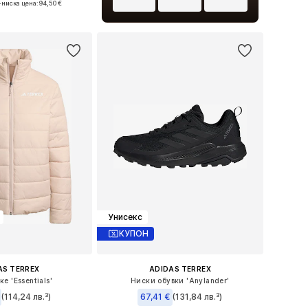
-ниска цена:
94,50 €
в кошницата
Унисекс
КУПОН
AS TERREX
ADIDAS TERREX
е 'Essentials'
Ниски обувки 'Anylander'
(114,24 лв.³)
67,41 €
(131,84 лв.³)