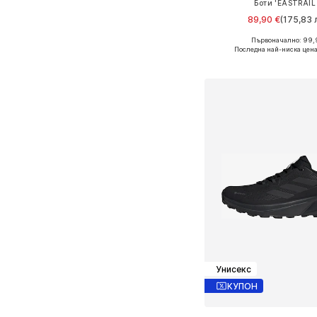
Боти 'EASTRAIL
89,90 €
(175,83 л
Първоначално: 99,
Предлага се в много 
Последна най-ниска цена
Добави в кошн
Унисекс
КУПОН