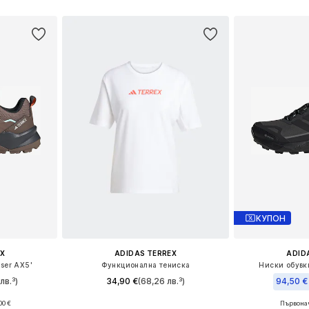
Добави в кошницата
КУПОН
X
ADIDAS TERREX
ADID
ser AX5'
Функционална тениска
Ниски обувк
лв.³)
34,90 €
(68,26 лв.³)
94,50 €
00 €
Първонач
Налични размери: XXXS-XXS, XS-S
размери
Предлага се