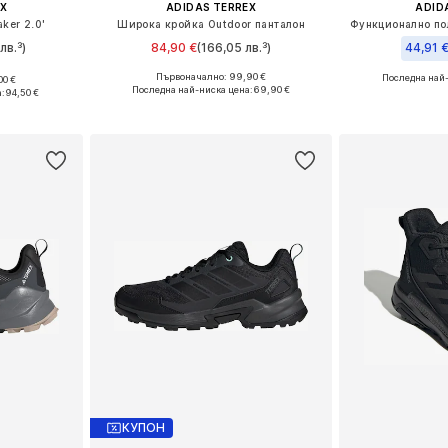
X
ADIDAS TERREX
ADID
ker 2.0'
Широка кройка Outdoor панталон
Функционално пол
лв.³)
84,90 €
(166,05 лв.³)
44,91 
Първоначално: 99,90 €
Последна най
00 €
Налични размери: XS, S, M, L, XL
размери
Последна най-ниска цена:
69,90 €
а:
94,50 €
Добави в кошницата
ицата
Добави 
КУПОН