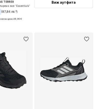
Виж аутфита
AS TERREX
арено яке 'Essentials'
€
(87,84 лв.³)
-ниска цена:
49,90 €
Налични размери: XS Нормални размери, S Нормални размери, M Нормални размери, L Нормални размери
в кошницата