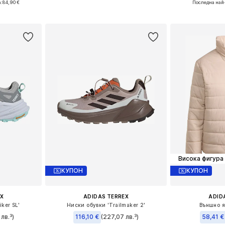
а:
84,90 €
Последна най
Добави в кошницата
ицата
Добави 
Висока фигура
КУПОН
КУПОН
X
ADIDAS TERREX
ADID
ker SL'
Ниски обувки 'Trailmaker 2'
Външно як
лв.³)
116,10 €
(227,07 лв.³)
58,41 €