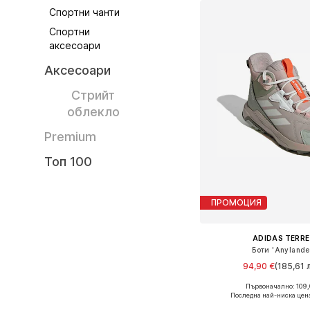
Спортни чанти
Спортни
аксесоари
Аксесоари
Стрийт
облекло
Premium
Топ 100
ПРОМОЦИЯ
ADIDAS TERRE
Боти 'Anylande
94,90 €
(185,61 л
Първоначално: 109,
Предлага се в много 
Последна най-ниска цен
Добави в кошн