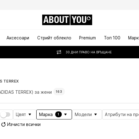
ABOUT
YOU
Аксесоари
Стрийт облекло
Premium
Топ 100
Марк
30 ДНИ ПРАВО НА ВРЪЩАНЕ
S TERREX
ADIDAS TERREX) за жени
163
Цвят
Марка
Модели
Атрибути на п
1
Изчисти всички