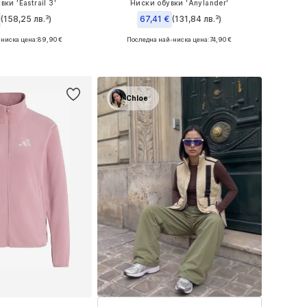
ки 'Eastrail 3'
Ниски обувки 'Anylander'
(158,25 лв.³)
67,41 €
(131,84 лв.³)
ниска цена:
89,90 €
Последна най-ниска цена:
+
1
74,90 €
 в много размери
Предлага се в много размери
в кошницата
Добави в кошницата
Chloe