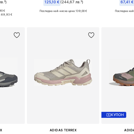
в.³)
125,10 €
(244,67 лв.³)
67,41 €
90 €
Последна най-ниска цена:
139,00 €
Последна най
размери
Предлага се в много размери
Предлага се
:
69,93 €
ицата
Добави в кошницата
Добави 
КУПОН
X
ADIDAS TERREX
ADID