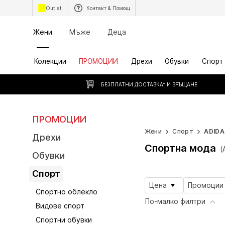
Outlet
Контакт & Помощ
Жени
Мъже
Деца
Колекции
ПРОМОЦИИ
Дрехи
Обувки
Спорт
БЕЗПЛАТНИ ДОСТАВКА* И ВРЪЩАНЕ
ПРОМОЦИИ
WORK IT
Жени
Спорт
ADIDA
Дрехи
Спортна мода
(
Обувки
Спорт
Цена
Промоции
Спортно облекло
По-малко филтри
Видове спорт
Спортни обувки