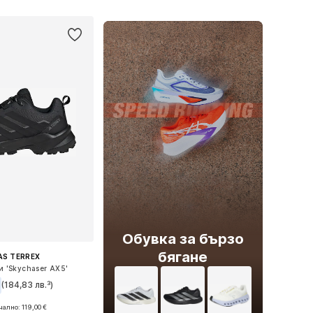
Добави в кошницата
Обувка за бързо
бягане
AS TERREX
и 'Skychaser AX5'
(184,83 лв.³)
+
2
ално: 119,00 €
 в много размери