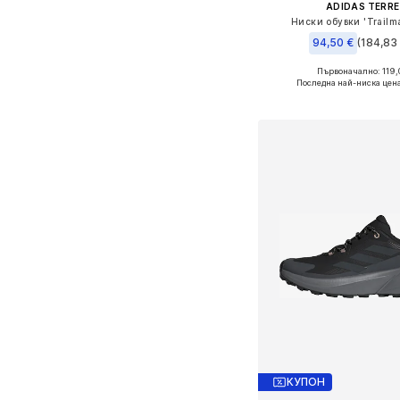
ADIDAS TERRE
Ниски обувки 'Trailma
94,50 €
(184,83 
Първоначално: 119,
Предлага се в много 
Последна най-ниска цен
Добави в кошн
КУПОН