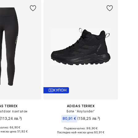
КУПОН
AS TERREX
ADIDAS TERREX
Outdoor панталон
Боти 'Anylander'
(113,24 лв.³)
80,91 €
(158,25 лв.³)
ално: 64,90 €
Първоначално: 99,90 €
 в много размери
Предлага се в много размери
-ниска цена:
51,92 €
Последна най-ниска цена:
80,91 €
в кошницата