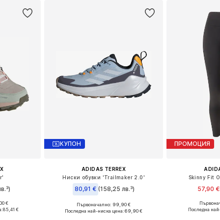
КУПОН
ПРОМОЦИЯ
X
ADIDAS TERREX
ADID
r'
Ниски обувки 'Trailmaker 2.0'
Skinny Fit 
в.³)
80,91 €
(158,25 лв.³)
57,90 €
00 €
Първонач
Първоначално: 99,90 €
размери
Предлага се
Предлага се в много размери
а:
85,41 €
Последна най
Последна най-ниска цена:
69,90 €
ицата
Добави 