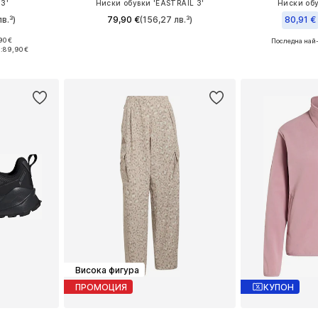
 3'
Ниски обувки 'EASTRAIL 3'
Ниски обув
в.³)
79,90 €
(156,27 лв.³)
80,91 €
+
1
90 €
Последна най-
размери
Предлага се в много размери
Предлага се
:
89,90 €
ицата
Добави в кошницата
Добави 
Висока фигура
ПРОМОЦИЯ
КУПОН