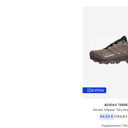
КУПОН
ADIDAS TERRE
Ниски обувки 'Skycha
94,50 €
(184,83 
+
2
Първоначално: 119,
Предлага се в много 