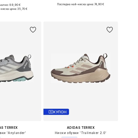
Последна най-ниска цена:
+
1
74,90 €
ално: 89,90 €
ри: XS, S, M, L, XL
Предлага се в много размери
-ниска цена:
35,70 €
в кошницата
Добави в кошницата
КУПОН
AS TERREX
ADIDAS TERREX
вки 'Anylander'
Ниски обувки 'Trailmaker 2.0'