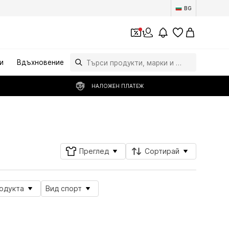
BG
1
и
Вдъхновение
НАЛОЖЕН ПЛАТЕЖ
Последвай
Преглед
Сортирай
родукта
Вид спорт