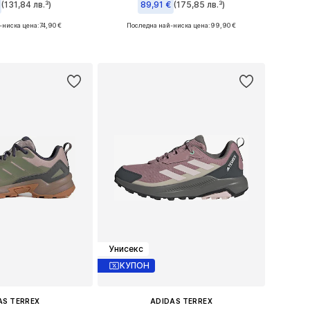
(131,84 лв.³)
89,91 €
(175,85 лв.³)
-ниска цена:
+
1
74,90 €
Последна най-ниска цена:
99,90 €
 в много размери
Предлага се в много размери
в кошницата
Добави в кошницата
Унисекс
КУПОН
AS TERREX
ADIDAS TERREX