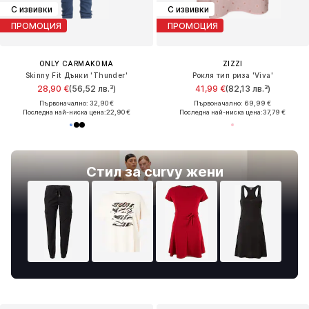
С извивки
С извивки
ПРОМОЦИЯ
ПРОМОЦИЯ
ONLY CARMAKOMA
ZIZZI
Skinny Fit Дънки 'Thunder'
Рокля тип риза 'Viva'
28,90 €
(56,52 лв.³)
41,99 €
(82,13 лв.³)
Първоначално: 32,90 €
Първоначално: 69,99 €
Последна най-ниска цена:
22,90 €
Последна най-ниска цена:
37,79 €
Стил за curvy жени