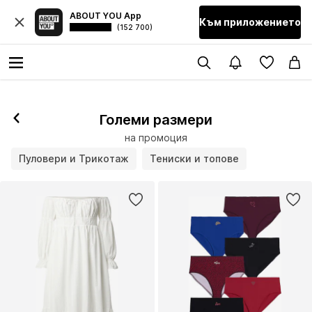
ABOUT YOU App
Към приложението
(152 700)
Големи размери
на промоция
Пуловери и Трикотаж
Тениски и топове