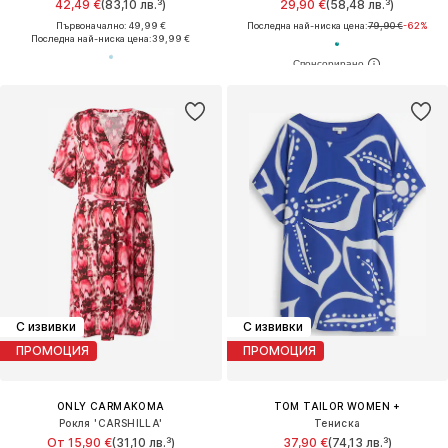
42,49 €
(83,10 лв.³)
29,90 €
(58,48 лв.³)
Първоначално: 49,99 €
Последна най-ниска цена:
79,90 €
-62%
Последна най-ниска цена:
39,99 €
С извивки
С извивки
ПРОМОЦИЯ
ПРОМОЦИЯ
ONLY CARMAKOMA
TOM TAILOR WOMEN +
Рокля 'CARSHILLA'
Тениска
От 15,90 €
(31,10 лв.³)
37,90 €
(74,13 лв.³)