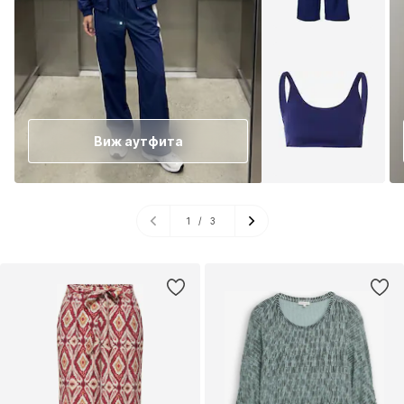
Виж аутфита
1
/
3