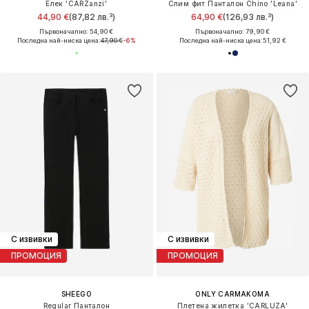
Елек 'CARZanzi'
Слим фит Панталон Chino 'Leana'
44,90 €
(87,82 лв.³)
64,90 €
(126,93 лв.³)
Първоначално: 54,90 €
Първоначално: 79,90 €
Последна най-ниска цена:
47,90 €
-6%
Последна най-ниска цена:
51,92 €
С извивки
С извивки
ПРОМОЦИЯ
ПРОМОЦИЯ
SHEEGO
ONLY CARMAKOMA
Regular Панталон
Плетена жилетка 'CARLUZA'