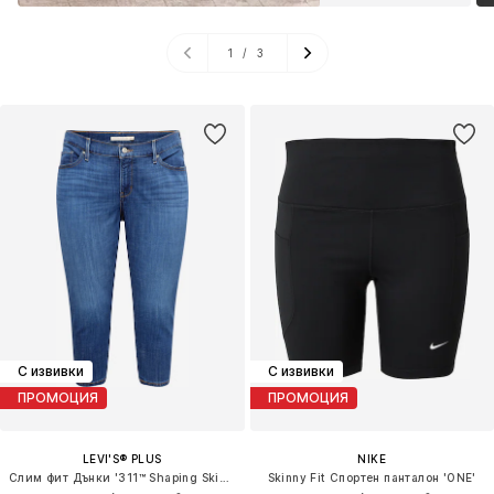
1
/
3
С извивки
С извивки
ПРОМОЦИЯ
ПРОМОЦИЯ
LEVI'S® PLUS
NIKE
Слим фит Дънки '311™ Shaping Skinny Capri '
Skinny Fit Спортен панталон 'ONE'