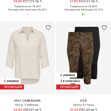
59,90 €
(117,15 лв.³)
27,90 €
(54,57 лв.³)
Първоначално: 79,90 €
Първоначално: 39,90 €
Последна най-ниска цена:
43,92 €
Последна най-ниска цена:
23,72 €
С извивки
С извивки
2 в опаковка
ПРОМОЦИЯ
ПРОМОЦИЯ
ONLY CARMAKOMA
ZIZZI
Блуза 'CARSiesta'
Skinny Fit Клин
42,90 €
(83,91 лв.³)
31,44 €
(61,49 лв.³)