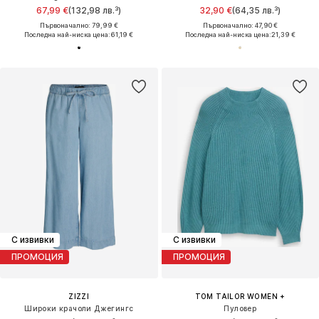
67,99 €
(132,98 лв.³)
32,90 €
(64,35 лв.³)
Първоначално: 79,99 €
Първоначално: 47,90 €
Последна най-ниска цена:
61,19 €
Последна най-ниска цена:
21,39 €
С извивки
С извивки
ПРОМОЦИЯ
ПРОМОЦИЯ
ZIZZI
TOM TAILOR WOMEN +
Широки крачоли Джегингс
Пуловер