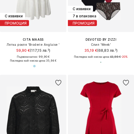
С извивки
С извивки
7 в опаковка
ПРОМОЦИЯ
ПРОМОЦИЯ
CITA MAASS
DEVOTED BY ZIZZI
Лятна рокля 'Broderie Anglaise '
Слип 'Week'
59,90 €
(117,15 лв.³)
35,19 €
(68,83 лв.³)
Първоначално: 99,90 €
Последна най-ниска цена:
43,99 €
-20%
Последна най-ниска цена:
35,94 €