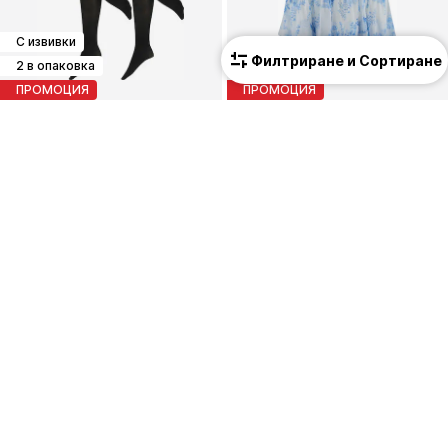
С извивки
Филтриране и Сортиране
2 в опаковка
С извивки
ПРОМОЦИЯ
ПРОМОЦИЯ
VERO MODA CURVE
TRENDYOL CURVE
Фини чорапогащи 'VMCLove'
Лятна рокля
17,90 €
(35,01 лв.³)
34,90 €
(68,26 лв.³)
Първоначално: 19,90 €
Първоначално: 39,90 €
Последна най-ниска цена:
16,11 €
Последна най-ниска цена:
29,90 €