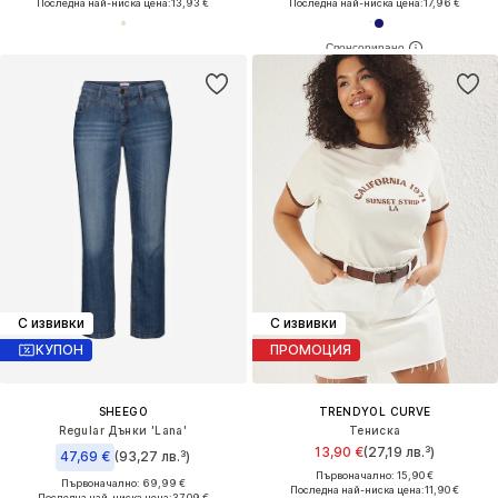
Последна най-ниска цена:
13,93 €
Последна най-ниска цена:
17,96 €
С извивки
С извивки
КУПОН
ПРОМОЦИЯ
SHEEGO
TRENDYOL CURVE
Regular Дънки 'Lana'
Тениска
13,90 €
(27,19 лв.³)
47,69 €
(93,27 лв.³)
Първоначално: 15,90 €
Първоначално: 69,99 €
Последна най-ниска цена:
11,90 €
Последна най-ниска цена:
37,09 €