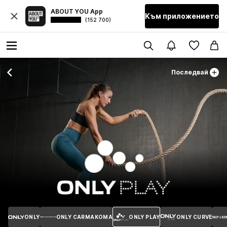
ABOUT YOU App
Към приложението
(152 700)
Последвай
ONLY
ONLY CARMAKOMA
ONLY PLAY
ONLY CURVE