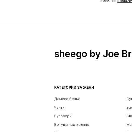
имейл на
obsluzh
sheego by Joe B
КАТЕГОРИИ ЗА ЖЕНИ
Дамско бельо
Су
Чанти
Би
Пуловери
Бл
Ботуши над коляно
Ма