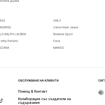
yfriend Дънки
ESS
ONLY
NVERSE
Calvin Klein Jeans
LO RALPH LAUREN
Reebok Sport
rothy Perkins
Furla
SCANA
MANGO
ОБСЛУЖВАНЕ НА КЛИЕНТИ
СИГ
Помощ & Контакт
Колаборации със създатели на 
съдържание