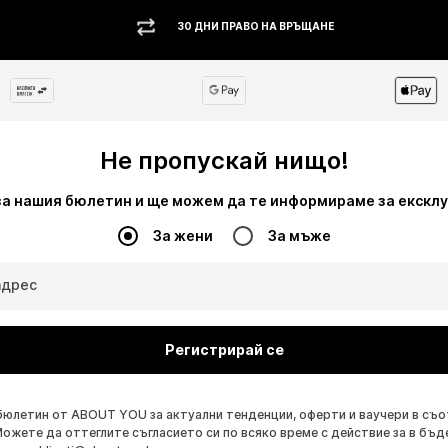
30 ДНИ ПРАВО НА ВРЪЩАНЕ
Не пропускай нищо!
за нашия бюлетин и ще можем да те информираме за екскл
За жени
За мъже
адрес
Регистрирай се
бюлетин от ABOUT YOU за актуални тенденции, оферти и ваучери в съ
Можете да оттеглите съгласието си по всяко време с действие за в бъд