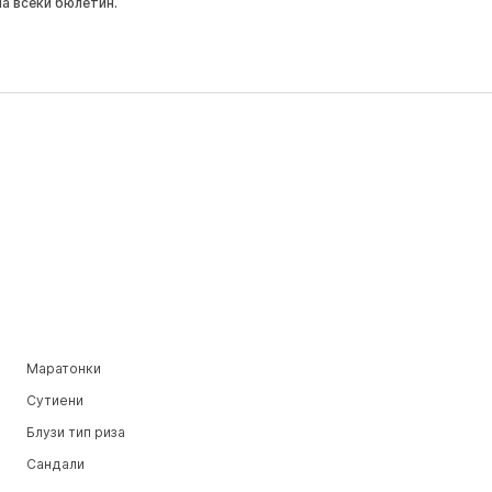
на всеки бюлетин.
Маратонки
Сутиени
Блузи тип риза
Сандали