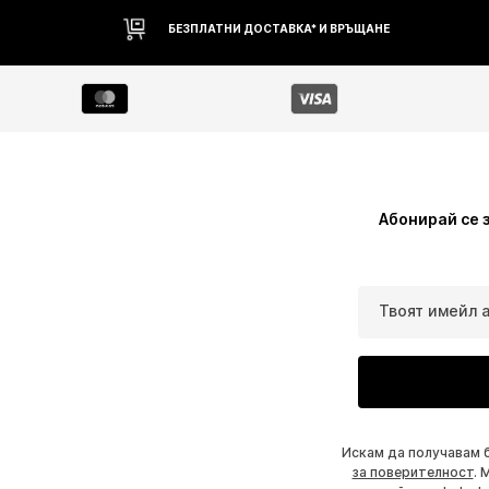
БЕЗПЛАТНИ ДОСТАВКА* И ВРЪЩАНЕ
Абонирай се 
Твоят имейл 
Искам да получавам 
за поверителност
. 