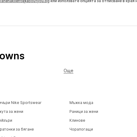
vanenaklienti@aboutyou.bg
или използвате опцията за отписване в края 
rowns
Още
ичъри Nike Sportswear
Мъжка мода
жута за жени
Раници за жени
ейзъри
Клинове
ратонки за бягане
Чорапогащи