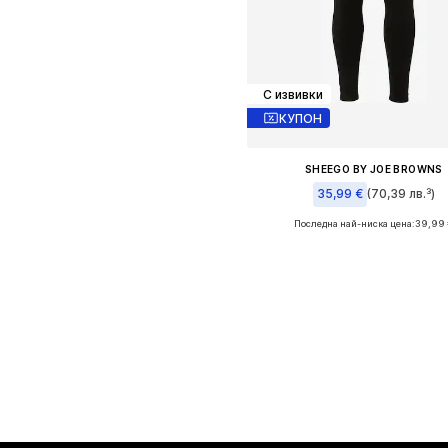
С извивки
КУПОН
SHEEGO BY JOE BROWNS
35,99 €
(70,39 лв.³)
Последна най-ниска цена:
39,99 
Налични размери: XL, XL-XXL, 
Добави в кошницат