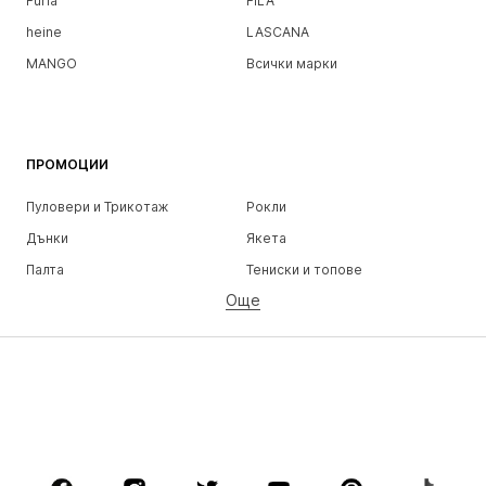
Furla
FILA
heine
LASCANA
MANGO
Всички марки
ПРОМОЦИИ
Пуловери и Трикотаж
Рокли
Дънки
Якета
Палта
Тениски и топове
Още
Панталони
Бельо
Поли
Блузи и туники
Суичъри
Блейзери
Бански и плажна мода
Гащеризони и комбинезони
Големи размери
Мода за бременни
Обувки
Спорт