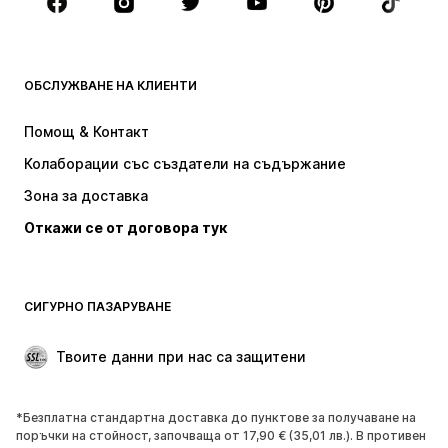
Аксесоари
Premium
ДРЕХИ
ОБСЛУЖВАНЕ НА КЛИЕНТИ
НОВО
Популярно
Рокли
Дънки
Помощ & Контакт
Тениски и топове
Панталони
Колаборации със създатели на съдържание
Якета
Пуловери и Трикотаж
Зона за доставка
Бельо
Блузи и туники
Откажи се от договора тук
Палта
Поли
Бански и плажна мода
Суичъри
Блейзери
Гащеризони и комбинезони
СИГУРНО ПАЗАРУВАНЕ
Големи размери
Мода за бременни
Специални Поводи
ЕКСКЛУЗИВНО
Твоите данни при нас са защитени
Рециклиране
*Безплатна стандартна доставка до пунктове за получаване на
ОБУВКИ
поръчки на стойност, започваща от 17,90 € (35,01 лв.). В противен