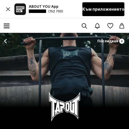
ABOUT YOU App
Към приложението
(152 700)
Последвай