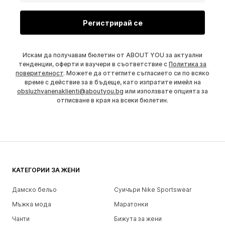
Регистрирай се
Искам да получавам бюлетин от ABOUT YOU за актуални
тенденции, оферти и ваучери в съответствие с
Политика за
поверителност
. Можете да оттеглите съгласието си по всяко
време с действие за в бъдеще, като изпратите имейл на
obsluzhvanenaklienti@aboutyou.bg
или използвате опцията за
отписване в края на всеки бюлетин.
КАТЕГОРИИ ЗА ЖЕНИ
Дамско бельо
Суичъри Nike Sportswear
Мъжка мода
Маратонки
Чанти
Бижута за жени