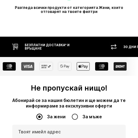
Разгледа всички продукти от категорията Жени, които
отговарят на твоите филтри
ОСТАВКА* И
30 ДНИ ПРАВО НА ВРЪЩАНЕ
Не пропускай нищо!
Абонирай се за нашия бюлетин и ще можем да те
информираме за ексклузивни оферти
За жени
За мъже
Твоят имейл адрес