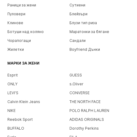
Раници за жени
Сутиени
Пуловери
Блейзъри
Клинове
Блузи тип риза
Ботуши над коляно
Маратонки за бягане
Чорапогащи
Сандали
Жилетки
Boyfriend Дънки
МАРКИ ЗА ЖЕНИ
Esprit
GUESS
ONLY
s.Oliver
LEVI'S
CONVERSE
Calvin Klein Jeans
THE NORTH FACE
NIKE
POLO RALPH LAUREN
Reebok Sport
ADIDAS ORIGINALS
BUFFALO
Dorothy Perkins