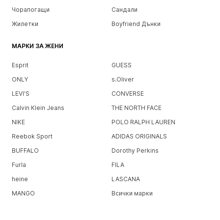
Чорапогащи
Сандали
Жилетки
Boyfriend Дънки
МАРКИ ЗА ЖЕНИ
Esprit
GUESS
ONLY
s.Oliver
LEVI'S
CONVERSE
Calvin Klein Jeans
THE NORTH FACE
NIKE
POLO RALPH LAUREN
Reebok Sport
ADIDAS ORIGINALS
BUFFALO
Dorothy Perkins
Furla
FILA
heine
LASCANA
MANGO
Всички марки