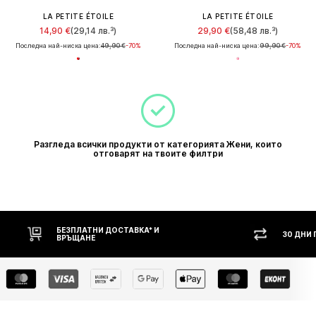
LA PETITE ÉTOILE
LA PETITE ÉTOILE
14,90 €
(29,14 лв.³)
29,90 €
(58,48 лв.³)
Последна най-ниска цена:
49,90 €
-70%
Последна най-ниска цена:
99,90 €
-70%
Разгледа всички продукти от категорията Жени, които
отговарят на твоите филтри
БЕЗПЛАТНИ ДОСТАВКА* И
30 ДНИ
ВРЪЩАНЕ