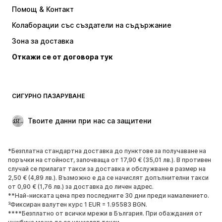
Рокли
Дънки
Помощ & Контакт
Тениски и топове
Панталони
Колаборации със създатели на съдържание
Якета
Пуловери и Трикотаж
Зона за доставка
Бельо
Блузи и туники
Откажи се от договора тук
Палта
Поли
Бански и плажна мода
Суичъри
Блейзери
Гащеризони и комбинезони
СИГУРНО ПАЗАРУВАНЕ
Големи размери
Мода за бременни
Специални Поводи
ЕКСКЛУЗИВНО
Твоите данни при нас са защитени
Рециклиране
*Безплатна стандартна доставка до пунктове за получаване на
ОБУВКИ
поръчки на стойност, започваща от 17,90 € (35,01 лв.). В противен
случай се прилагат такси за доставка и обслужване в размер на
НОВО
Популярно
2,50 € (4,89 лв.). Възможно е да се начислят допълнителни такси
от 0,90 € (1,76 лв.) за доставка до личен адрес.
Маратонки
Боти
**Най-ниската цена през последните 30 дни преди намалението.
Обувки с висок ток
Ботуши
³Фиксиран валутен курс 1 EUR = 1.95583 BGN.
****Безплатно от всички мрежи в България. При обаждания от
Сандали
Ниски обувки