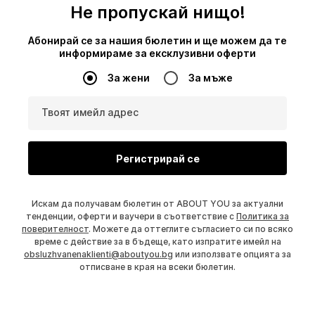
Не пропускай нищо!
Абонирай се за нашия бюлетин и ще можем да те
информираме за ексклузивни оферти
За жени
За мъже
Твоят имейл адрес
Регистрирай се
Искам да получавам бюлетин от ABOUT YOU за актуални
тенденции, оферти и ваучери в съответствие с
Политика за
поверителност
. Можете да оттеглите съгласието си по всяко
време с действие за в бъдеще, като изпратите имейл на
obsluzhvanenaklienti@aboutyou.bg
или използвате опцията за
отписване в края на всеки бюлетин.