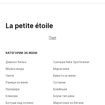
La petite étoile
Още
КАТЕГОРИИ ЗА ЖЕНИ
Дамско бельо
Суичъри Nike Sportswear
Мъжка мода
Маратонки
Чанти
Бижута за жени
Раници за жени
Сутиени
Пуловери
Блейзъри
Клинове
Блузи тип риза
Ботуши над коляно
Маратонки за бягане