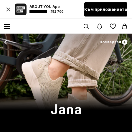
ABOUT YOU App
Към приложението
(152 700)
Последвай