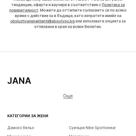
тенденции, оферти и ваучери в съответствие с
Политика за
поверителност
. Можете да оттеглите съгласието си по всяко
време с действие за в бъдеще, като изпратите имейл на
obsluzhvanenaklienti@aboutyou.bg
или използвате опцията за
отписване в края на всеки бюлетин.
JANA
Още
КАТЕГОРИИ ЗА ЖЕНИ
Дамско бельо
Суичъри Nike Sportswear