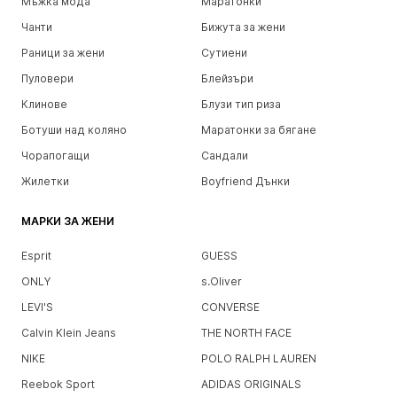
Мъжка мода
Маратонки
Чанти
Бижута за жени
Раници за жени
Сутиени
Пуловери
Блейзъри
Клинове
Блузи тип риза
Ботуши над коляно
Маратонки за бягане
Чорапогащи
Сандали
Жилетки
Boyfriend Дънки
МАРКИ ЗА ЖЕНИ
Esprit
GUESS
ONLY
s.Oliver
LEVI'S
CONVERSE
Calvin Klein Jeans
THE NORTH FACE
NIKE
POLO RALPH LAUREN
Reebok Sport
ADIDAS ORIGINALS