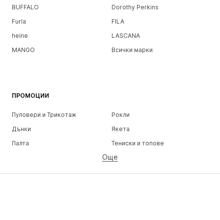
BUFFALO
Dorothy Perkins
Furla
FILA
heine
LASCANA
MANGO
Всички марки
ПРОМОЦИИ
Пуловери и Трикотаж
Рокли
Дънки
Якета
Палта
Тениски и топове
Още
Панталони
Бельо
Поли
Блузи и туники
Суичъри
Блейзери
Бански и плажна мода
Гащеризони и комбинезони
Големи размери
Мода за бременни