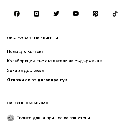
Обувки
Спорт
Аксесоари
Premium
ДРЕХИ
ОБСЛУЖВАНЕ НА КЛИЕНТИ
НОВО
Популярно
Рокли
Дънки
Помощ & Контакт
Тениски и топове
Панталони
Колаборации със създатели на съдържание
Якета
Пуловери и Трикотаж
Зона за доставка
Бельо
Блузи и туники
Откажи се от договора тук
Палта
Поли
Бански и плажна мода
Суичъри
Блейзери
Гащеризони и комбинезони
СИГУРНО ПАЗАРУВАНЕ
Големи размери
Мода за бременни
Специални Поводи
ЕКСКЛУЗИВНО
Твоите данни при нас са защитени
Рециклиране