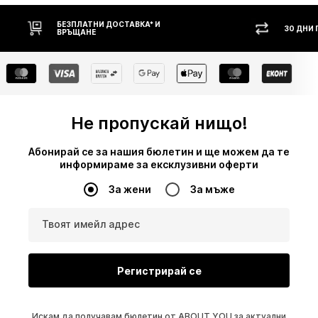
30 ДНИ ПРАВО НА ВРЪЩАНЕ
НАЛ
Не пропускай нищо!
Абонирай се за нашия бюлетин и ще можем да те
информираме за ексклузивни оферти
За жени
За мъже
Твоят имейл адрес
Регистрирай се
Искам да получавам бюлетин от ABOUT YOU за актуални