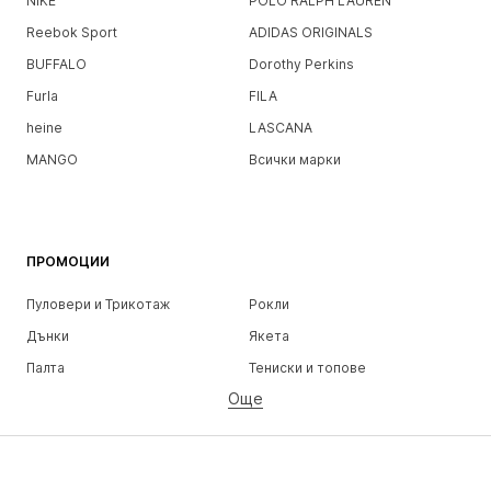
NIKE
POLO RALPH LAUREN
Reebok Sport
ADIDAS ORIGINALS
BUFFALO
Dorothy Perkins
Furla
FILA
heine
LASCANA
MANGO
Всички марки
ПРОМОЦИИ
Пуловери и Трикотаж
Рокли
Дънки
Якета
Палта
Тениски и топове
Още
Панталони
Бельо
Поли
Блузи и туники
Суичъри
Блейзери