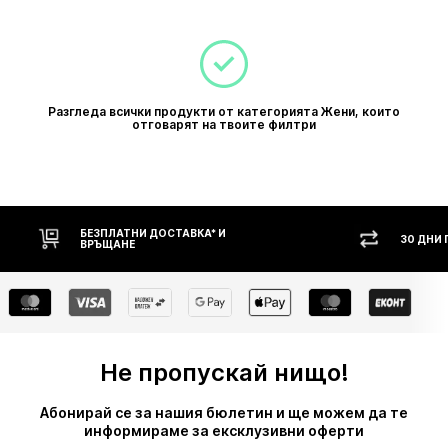
Разгледа всички продукти от категорията Жени, които
отговарят на твоите филтри
БЕЗПЛАТНИ ДОСТАВКА* И
30 ДНИ
ВРЪЩАНЕ
Не пропускай нищо!
Абонирай се за нашия бюлетин и ще можем да те
информираме за ексклузивни оферти