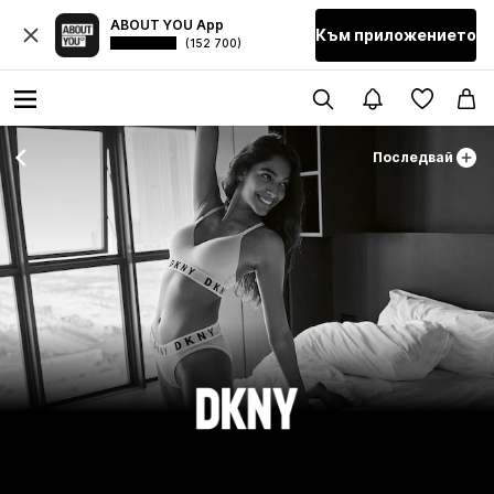
ABOUT YOU App
Към приложението
(152 700)
Последвай