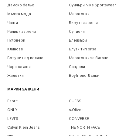
Дамско бельо
Суичъри Nike Sportswear
Мъжка мода
Маратонки
Чанти
Бижута за жени
Раници за жени
Сутиени
Пуловери
Блейзъри
Клинове
Блузи тип риза
Ботуши над коляно
Маратонки за бягане
Чорапогащи
Сандали
Жилетки
Boyfriend Дънки
МАРКИ ЗА ЖЕНИ
Esprit
GUESS
ONLY
s.Oliver
LEVI'S
CONVERSE
Calvin Klein Jeans
THE NORTH FACE