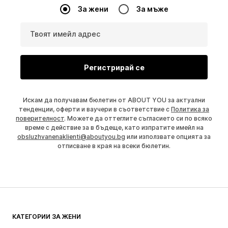
За жени
За мъже
Твоят имейл адрес
Регистрирай се
Искам да получавам бюлетин от ABOUT YOU за актуални
тенденции, оферти и ваучери в съответствие с
Политика за
поверителност
. Можете да оттеглите съгласието си по всяко
време с действие за в бъдеще, като изпратите имейл на
obsluzhvanenaklienti@aboutyou.bg
или използвате опцията за
отписване в края на всеки бюлетин.
КАТЕГОРИИ ЗА ЖЕНИ