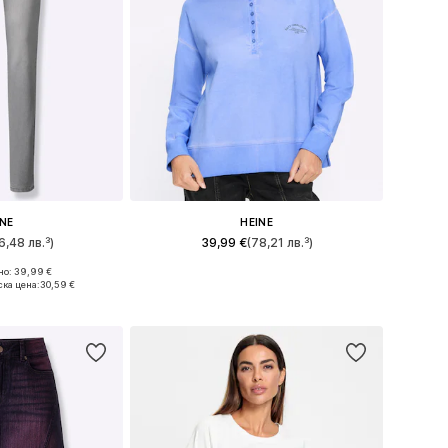
INE
HEINE
6,48 лв.³)
39,99 €
(78,21 лв.³)
о: 39,99 €
много размери
Предлага се в много размери
ка цена:
30,59 €
кошницата
Добави в кошницата