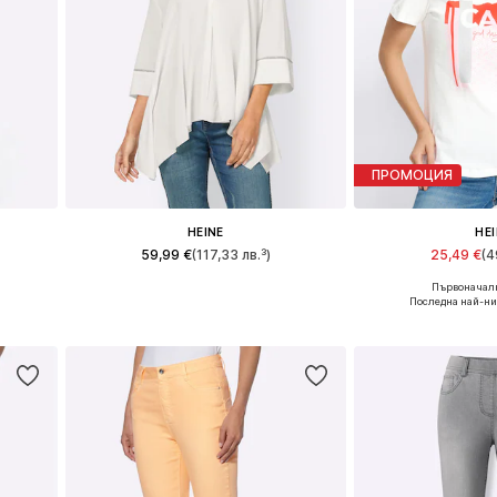
ПРОМОЦИЯ
HEINE
HE
59,99 €
(117,33 лв.³)
25,49 €
(4
Първоначалн
46, 48
Налични размери: XS, XS-S, S-M, L
Предлага се в 
Последна най-ни
а
Добави в кошницата
Добави в 