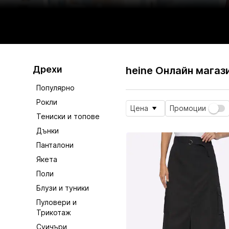
Дрехи
heine Онлайн магаз
Популярно
Рокли
Цена
Промоции
Тениски и топове
Дънки
Панталони
Якета
Поли
Блузи и туники
Пуловери и
Трикотаж
Суичъри