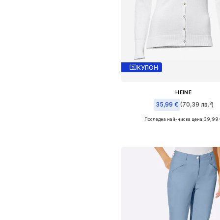
КУПОН
HEINE
35,99 €
(70,39 лв.³)
Последна най-ниска цена:
+
9
39,99 
Предлага се в много размер
Добави в кошницат