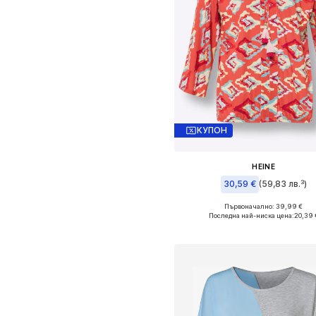
КУПОН
HEINE
30,59 €
(59,83 лв.³)
Първоначално: 39,99 €
Предлага се в много размер
Последна най-ниска цена:
20,39 
Добави в кошницат