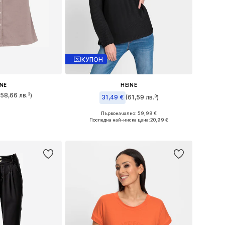
КУПОН
INE
HEINE
(58,66 лв.³)
31,49 €
(61,59 лв.³)
много размери
Първоначално: 59,99 €
Предлага се в много размери
Последна най-ниска цена:
20,99 €
кошницата
Добави в кошницата