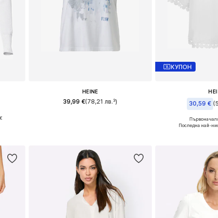
КУПОН
HEINE
HE
39,99 €
(78,21 лв.³)
30,59 €
(
€
Предлага се в много размери
Първоначалн
и
Налични разме
Последна най-нис
Добави в кошницата
а
Добави в 