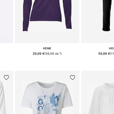
HEINE
HE
29,99 €
(58,66 лв.³)
59,99 €
(1
+
9
и
Налични размери: XS, M-L, XL, XL-XXL
Предлага се в 
а
Добави в кошницата
Добави в 