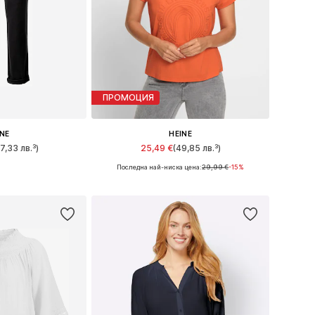
ПРОМОЦИЯ
INE
HEINE
17,33 лв.³)
25,49 €
(49,85 лв.³)
Последна най-ниска цена:
29,99 €
-15%
много размери
Предлага се в много размери
кошницата
Добави в кошницата