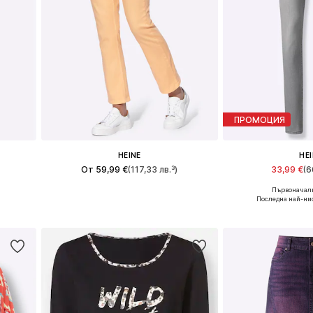
ПРОМОЦИЯ
HEINE
HE
От 59,99 €
(117,33 лв.³)
33,99 €
(6
Първоначалн
42, 46
Предлага се в много размери
Предлага се в 
Последна най-нис
а
Добави в кошницата
Добави в 