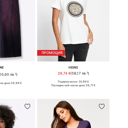
ПРОМОЦИЯ
INE
HEINE
29,74 €
(58,17 лв.³)
05,60 лв.³)
Първоначално: 34,99 €
ка цена:
59,99 €
Предлага се в много размери
4, 36, 38, 40, 42
Последна най-ниска цена:
26,77 €
Добави в кошницата
кошницата