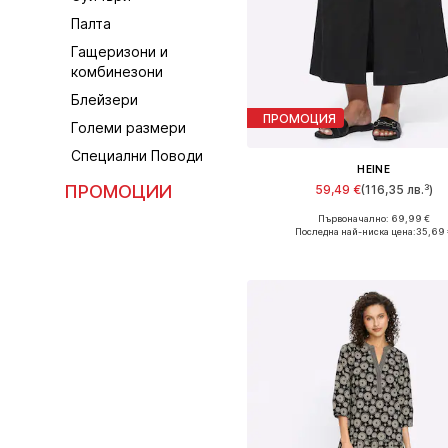
Палта
Гащеризони и
комбинезони
Блейзери
ПРОМОЦИЯ
Големи размери
Специални Поводи
HEINE
ПРОМОЦИИ
59,49 €
(116,35 лв.³)
Първоначално: 69,99 €
Налични размери: 38, 40, 42, 
Последна най-ниска цена:
35,69 
Добави в кошницат