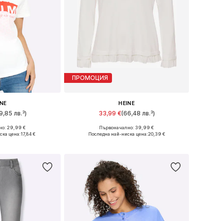
ПРОМОЦИЯ
INE
HEINE
9,85 лв.³)
33,99 €
(66,48 лв.³)
о: 29,99 €
Първоначално: 39,99 €
много размери
Предлага се в много размери
ска цена:
17,84 €
Последна най-ниска цена:
20,39 €
кошницата
Добави в кошницата