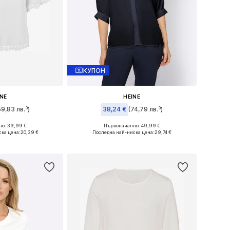
КУПОН
INE
HEINE
59,83 лв.³)
38,24 €
(74,79 лв.³)
о: 39,99 €
Първоначално: 49,99 €
ри: S, M, M-L
Налични размери: S, M, L-XL
ка цена:
20,39 €
Последна най-ниска цена:
29,74 €
кошницата
Добави в кошницата