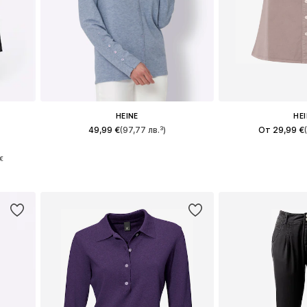
HEINE
HE
49,99 €
(97,77 лв.³)
От 29,99 €
48
Налични размери: XS, S-M, M, M-L
Предлага се в 
€
а
Добави в кошницата
Добави в 