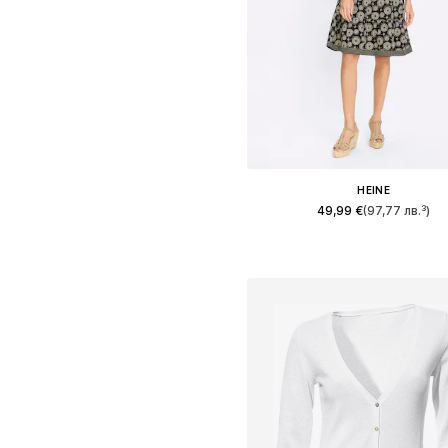
HEINE
49,99 €
(97,77 лв.³)
Предлага се в много размер
Добави в кошницат