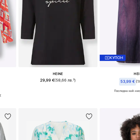
КУПОН
HEINE
HE
29,99 €
(58,66 лв.³)
53,99 €
(1
Последна най-нис
Налични размери: XS, S, M, L
и
Налични размери: 3
€
Добави в кошницата
а
Добави в 