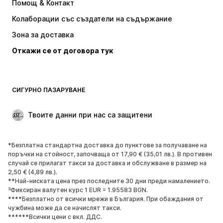
Помощ & Контакт
Тениски и топове
Панталони
Колаборации със създатели на съдържание
Якета
Пуловери и Трикотаж
Зона за доставка
Бельо
Блузи и туники
Откажи се от договора тук
Палта
Поли
Бански и плажна мода
Суичъри
Блейзери
Гащеризони и комбинезони
СИГУРНО ПАЗАРУВАНЕ
Големи размери
Мода за бременни
Специални Поводи
ЕКСКЛУЗИВНО
Твоите данни при нас са защитени
Рециклиране
*Безплатна стандартна доставка до пунктове за получаване на
ОБУВКИ
поръчки на стойност, започваща от 17,90 € (35,01 лв.). В противен
случай се прилагат такси за доставка и обслужване в размер на
НОВО
Популярно
2,50 € (4,89 лв.).
**Най-ниската цена през последните 30 дни преди намалението.
Маратонки
Боти
³Фиксиран валутен курс 1 EUR = 1.95583 BGN.
Обувки с висок ток
Ботуши
****Безплатно от всички мрежи в България. При обаждания от
чужбина може да се начислят такси.
Сандали
Ниски обувки
******Всички цени с вкл. ДДС.