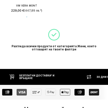
VM VERA MONT
229,00 €
(447,89 лв.³)
Разгледа всички продукти от категорията Жени, които
отговарят на твоите филтри
БЕЗПЛАТНИ ДОСТАВКА* И
30 ДНИ
ВРЪЩАНЕ