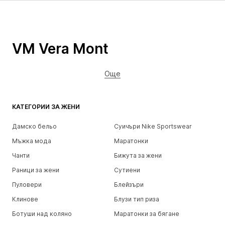
VM Vera Mont
Още
КАТЕГОРИИ ЗА ЖЕНИ
Дамско бельо
Суичъри Nike Sportswear
Мъжка мода
Маратонки
Чанти
Бижута за жени
Раници за жени
Сутиени
Пуловери
Блейзъри
Клинове
Блузи тип риза
Ботуши над коляно
Маратонки за бягане