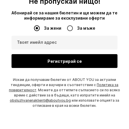
Не пропускай нищо!
Абонирай се за нашия бюлетин и ще можем да те
информираме за ексклузивни оферти
За жени
За мъже
Твоят имейл адрес
Регистрирай се
Искам да получавам бюлетин от ABOUT YOU за актуални
тенденции, оферти и ваучери в съответствие с
Политика за
поверителност
. Можете да оттеглите съгласието си по всяко
време с действие за в бъдеще, като изпратите имейл на
obsluzhvanenaklienti@aboutyou.bg
или използвате опцията за
отписване в края на всеки бюлетин.