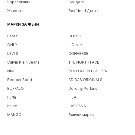
Чорапогащи
Сандали
Жилетки
Boyfriend Дънки
МАРКИ ЗА ЖЕНИ
Esprit
GUESS
ONLY
s.Oliver
LEVI'S
CONVERSE
Calvin Klein Jeans
THE NORTH FACE
NIKE
POLO RALPH LAUREN
Reebok Sport
ADIDAS ORIGINALS
BUFFALO
Dorothy Perkins
Furla
FILA
heine
LASCANA
MANGO
Всички марки