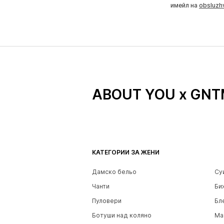
имейл на
obsluzh
ABOUT YOU x GN
КАТЕГОРИИ ЗА ЖЕНИ
Дамско бельо
Су
Чанти
Би
Пуловери
Бл
Ботуши над коляно
Ма