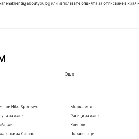
vanenaklienti@aboutyou.bg
или използвате опцията за отписване в края 
TM
Още
ичъри Nike Sportswear
Мъжка мода
жута за жени
Раници за жени
ейзъри
Клинове
ратонки за бягане
Чорапогащи