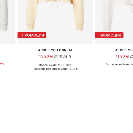
ПРОМОЦИЯ
ПРОМОЦИЯ
ABOUT YOU X GNTM
ABOUT YO
15,90 €
(31,10 лв.³)
11,90 €
(2
70%
Последна най-ниска
Първоначално: 39,90 €
L
Налични размери: L, XL, XXL
Налични разм
Последна най-ниска цена:
12,72 €
а
Добави в кошницата
Добави в 