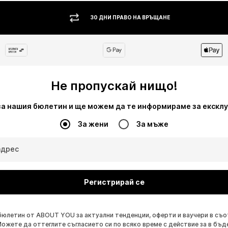
30 ДНИ ПРАВО НА ВРЪЩАНЕ
Не пропускай нищо!
за нашия бюлетин и ще можем да те информираме за екскл
За жени
За мъже
адрес
Регистрирай се
бюлетин от ABOUT YOU за актуални тенденции, оферти и ваучери в съ
Можете да оттеглите съгласието си по всяко време с действие за в бъд