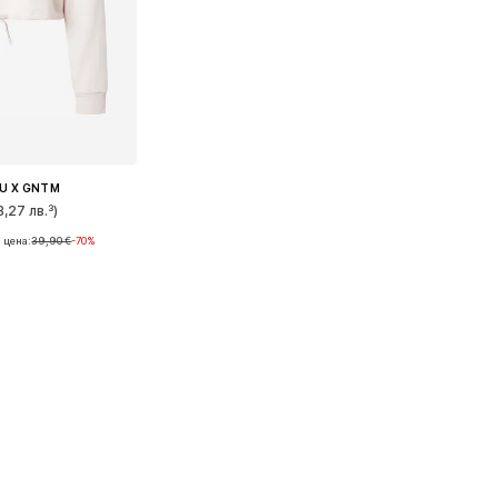
U X GNTM
3,27 лв.³)
 цена:
39,90 €
-70%
ери: XL, XXL
кошницата