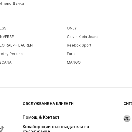
yfriend Дънки
ESS
ONLY
NVERSE
Calvin Klein Jeans
LO RALPH LAUREN
Reebok Sport
rothy Perkins
Furla
SCANA
MANGO
ОБСЛУЖВАНЕ НА КЛИЕНТИ
СИГ
Помощ & Контакт
Колаборации със създатели на 
съдържание