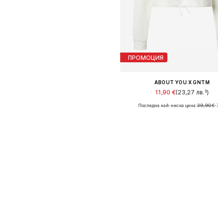
ПРОМОЦИЯ
ABOUT YOU X GNTM
11,90 €
(23,27 лв.³)
Последна най-ниска цена:
39,90 €
-
Налични размери: L, XL, XX
Добави в кошницат