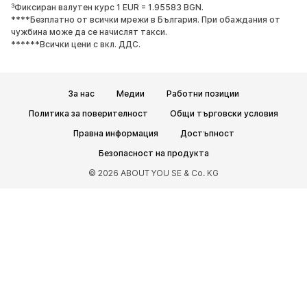
³Фиксиран валутен курс 1 EUR = 1.95583 BGN.
Обувки с висок ток
Ботуши
****Безплатно от всички мрежи в България. При обаждания от
чужбина може да се начислят такси.
Сандали
Ниски обувки
******Всички цени с вкл. ДДС.
Спортни обувки
Балерини
Чехли
Домашни пантофи
За нас
Медии
Работни позиции
ЕКСКЛУЗИВНО
Политика за поверителност
Общи търговски условия
СПОРТ
Правна информация
Достъпност
Спортно облекло
Видове спорт
Безопасност на продукта
Спортни обувки
Спортни чанти
© 2026 ABOUT YOU SE & Co. KG
Спортни аксесоари
АКСЕСОАРИ
НОВО
Чанти и раници
Бижута
Шалове и кърпи
Шапки и каскети
Колани