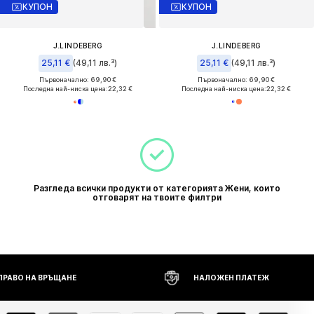
КУПОН
КУПОН
J.LINDEBERG
J.LINDEBERG
25,11 €
(49,11 лв.³)
25,11 €
(49,11 лв.³)
Първоначално: 69,90 €
Първоначално: 69,90 €
Последна най-ниска цена:
22,32 €
Последна най-ниска цена:
22,32 €
Разгледа всички продукти от категорията Жени, които
отговарят на твоите филтри
 ПРАВО НА ВРЪЩАНЕ
НАЛОЖЕН ПЛАТЕЖ