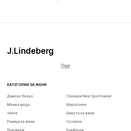
J.Lindeberg
Още
КАТЕГОРИИ ЗА ЖЕНИ
Дамско бельо
Суичъри Nike Sportswear
Мъжка мода
Маратонки
Чанти
Бижута за жени
Раници за жени
Сутиени
Пуловери
Блейзъри