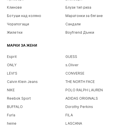
Клинове
Блузи тип риза
Ботуши над коляно
Маратонки за бягане
Чорапогащи
Сандали
Жилетки
Boyfriend Дънки
МАРКИ ЗА ЖЕНИ
Esprit
GUESS
ONLY
s.Oliver
LEVI'S
CONVERSE
Calvin Klein Jeans
THE NORTH FACE
NIKE
POLO RALPH LAUREN
Reebok Sport
ADIDAS ORIGINALS
BUFFALO
Dorothy Perkins
Furla
FILA
heine
LASCANA