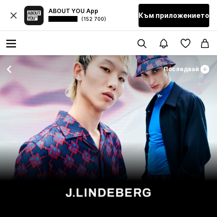
ABOUT YOU App
Към приложението
(152 700)
Последвай