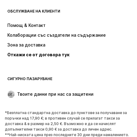
ОБСЛУЖВАНЕ НА КЛИЕНТИ
НОВО
Популярно
Рокли
Дънки
Помощ & Контакт
Тениски и топове
Панталони
Колаборации със създатели на съдържание
Якета
Пуловери и Трикотаж
Зона за доставка
Бельо
Блузи и туники
Откажи се от договора тук
Палта
Поли
Бански и плажна мода
Суичъри
Блейзери
Гащеризони и комбинезони
СИГУРНО ПАЗАРУВАНЕ
Големи размери
Мода за бременни
Специални Поводи
ЕКСКЛУЗИВНО
Твоите данни при нас са защитени
Рециклиране
*Безплатна стандартна доставка до пунктове за получаване за
ОБУВКИ
поръчки над 17,90 €; в противен случай се прилагат такси за
доставка & в размер на 2,50 €. Възможно е да се начислят
НОВО
Популярно
допълнителни такси 0,90 € за доставка до личен адрес.
**Най-ниската цена през последните 30 дни преди намалението.
Маратонки
Боти