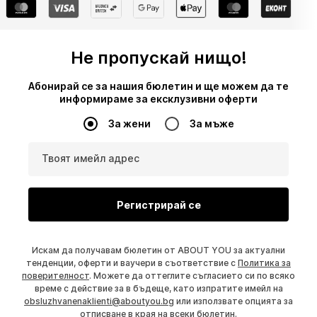
Не пропускай нищо!
Абонирай се за нашия бюлетин и ще можем да те
информираме за ексклузивни оферти
За жени
За мъже
Твоят имейл адрес
Регистрирай се
Искам да получавам бюлетин от ABOUT YOU за актуални
тенденции, оферти и ваучери в съответствие с
Политика за
поверителност
. Можете да оттеглите съгласието си по всяко
време с действие за в бъдеще, като изпратите имейл на
obsluzhvanenaklienti@aboutyou.bg
или използвате опцията за
отписване в края на всеки бюлетин.