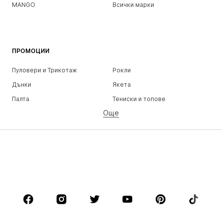
MANGO
Всички марки
ПРОМОЦИИ
Пуловери и Трикотаж
Рокли
Дънки
Якета
Палта
Тениски и топове
Още
Панталони
Бельо
Поли
Блузи и туники
Суичъри
Блейзери
Бански и плажна мода
Гащеризони и комбинезони
Големи размери
Мода за бременни
Обувки
Спорт
Аксесоари
Premium
ДРЕХИ