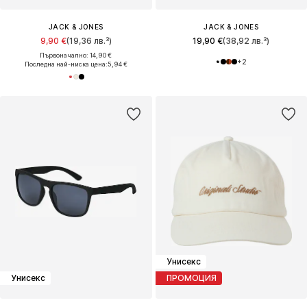
JACK & JONES
JACK & JONES
9,90 €
(19,36 лв.³)
19,90 €
(38,92 лв.³)
Първоначално: 14,90 €
+
2
Последна най-ниска цена:
5,94 €
Унисекс
Унисекс
ПРОМОЦИЯ