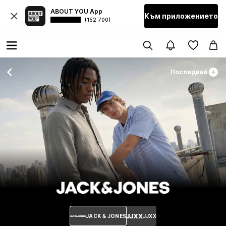
ABOUT YOU App
Към приложението
(152 700)
Последвай
JACK & JONES
JJXX