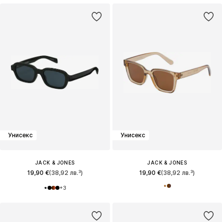
Унисекс
Унисекс
JACK & JONES
JACK & JONES
19,90 €
(38,92 лв.³)
19,90 €
(38,92 лв.³)
+
3