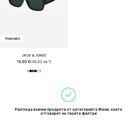
Унисекс
JACK & JONES
19,90 €
(38,92 лв.³)
+
3
Разгледа всички продукти от категорията Жени, които
отговарят на твоите филтри