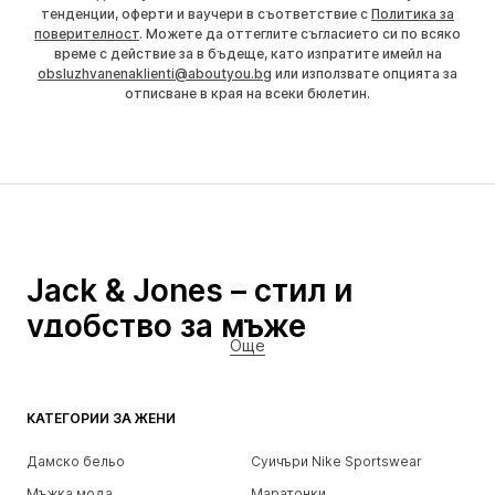
тенденции, оферти и ваучери в съответствие с
Политика за
поверителност
. Можете да оттеглите съгласието си по всяко
време с действие за в бъдеще, като изпратите имейл на
obsluzhvanenaklienti@aboutyou.bg
или използвате опцията за
отписване в края на всеки бюлетин.
Jack & Jones – стил и
удобство за мъже
Още
Ако си любител на мъжките дрехи, които носят леко грубоват,
типично мъжки чар, непременно разгледай каталога с марката
Jack & Jones
на ABOUT YOU. Брандът е собственост на
КАТЕГОРИИ ЗА ЖЕНИ
датската компания Bestseller, основана през 1975 година
първоначално като производител на дамски и детски текстил,
Дамско бельо
Суичъри Nike Sportswear
но през 1988 започва да представя и колекции от мъжки дрехи.
Компанията произвежда и популярните дамски брандове ONLY
Мъжка мода
Маратонки