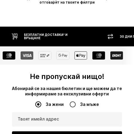
отговарят на твоите филтри
30 ДНИ ПРАВО НА ВРЪЩАНЕ
НАЛ
Не пропускай нищо!
Абонирай се за нашия бюлетин и ще можем да те
информираме за ексклузивни оферти
За жени
За мъже
Твоят имейл адрес