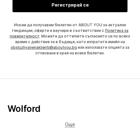
Регистрирай се
Искам да получавам бюлетин от ABOUT YOU за актуални
тенденции, оферти и ваучери в съответствие с
Политика за
поверителност
. Можете да оттеглите съгласието си по всяко
време с действие за в бъдеще, като изпратите имейл на
obsluzhvanenaklienti@aboutyou.bg
или използвате опцията за
отписване в края на всеки бюлетин.
Wolford
Още