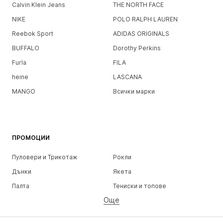
Calvin Klein Jeans
THE NORTH FACE
NIKE
POLO RALPH LAUREN
Reebok Sport
ADIDAS ORIGINALS
BUFFALO
Dorothy Perkins
Furla
FILA
heine
LASCANA
MANGO
Всички марки
ПРОМОЦИИ
Пуловери и Трикотаж
Рокли
Дънки
Якета
Палта
Тениски и топове
Още
Панталони
Бельо
Поли
Блузи и туники