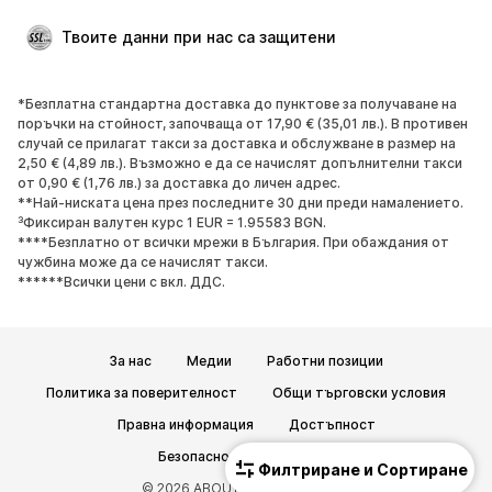
Специални Поводи
ЕКСКЛУЗИВНО
Твоите данни при нас са защитени
Рециклиране
*Безплатна стандартна доставка до пунктове за получаване на
ОБУВКИ
поръчки на стойност, започваща от 17,90 € (35,01 лв.). В противен
случай се прилагат такси за доставка и обслужване в размер на
НОВО
Популярно
2,50 € (4,89 лв.). Възможно е да се начислят допълнителни такси
от 0,90 € (1,76 лв.) за доставка до личен адрес.
Маратонки
Боти
**Най-ниската цена през последните 30 дни преди намалението.
Обувки с висок ток
Ботуши
³Фиксиран валутен курс 1 EUR = 1.95583 BGN.
****Безплатно от всички мрежи в България. При обаждания от
Сандали
Ниски обувки
чужбина може да се начислят такси.
Спортни обувки
Балерини
******Всички цени с вкл. ДДС.
Чехли
Домашни пантофи
ЕКСКЛУЗИВНО
За нас
Медии
Работни позиции
СПОРТ
Политика за поверителност
Общи търговски условия
Правна информация
Достъпност
Спортно облекло
Видове спорт
Безопасност на продукта
Спортни обувки
Спортни чанти
Филтриране и Сортиране
© 2026 ABOUT YOU SE & Co. KG