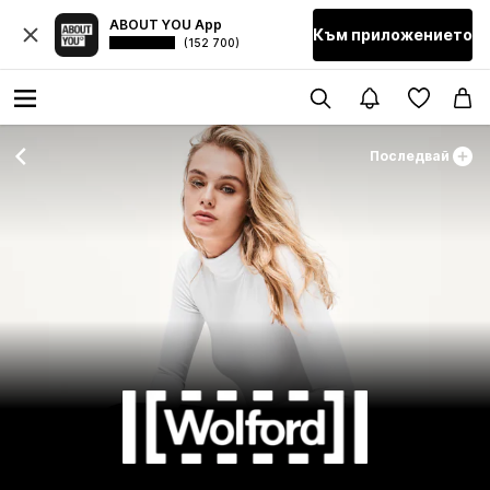
ABOUT YOU App
Към приложението
(152 700)
Последвай