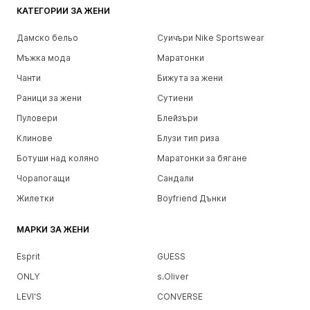
КАТЕГОРИИ ЗА ЖЕНИ
Дамско бельо
Суичъри Nike Sportswear
Мъжка мода
Маратонки
Чанти
Бижута за жени
Раници за жени
Сутиени
Пуловери
Блейзъри
Клинове
Блузи тип риза
Ботуши над коляно
Маратонки за бягане
Чорапогащи
Сандали
Жилетки
Boyfriend Дънки
МАРКИ ЗА ЖЕНИ
Esprit
GUESS
ONLY
s.Oliver
LEVI'S
CONVERSE