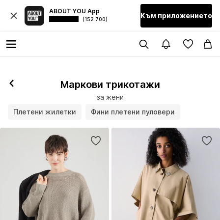
ABOUT YOU App
Към приложението
(152 700)
Маркови трикотажи
за жени
Плетени жилетки
Фини плетени пуловери