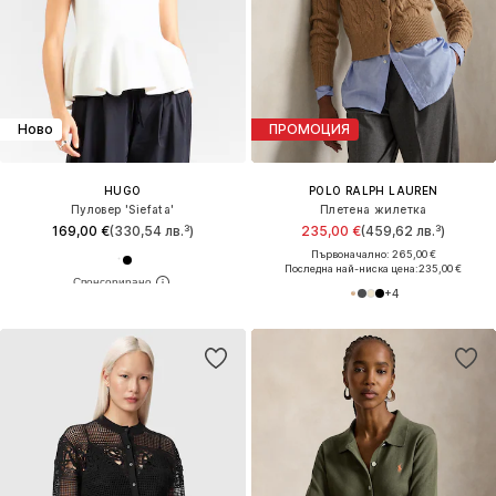
Ново
ПРОМОЦИЯ
HUGO
POLO RALPH LAUREN
Пуловер 'Siefata'
Плетена жилетка
169,00 €
(330,54 лв.³)
235,00 €
(459,62 лв.³)
Първоначално: 265,00 €
Последна най-ниска цена:
235,00 €
+
4