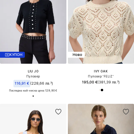
КУПОН
Ново
LIU JO
IVY OAK
Пуловер
Пуловер 'FELIZ'
195,00 €
(381,39 лв.³)
116,91 €
(228,66 лв.³)
Последна най-ниска цена:
129,90 €