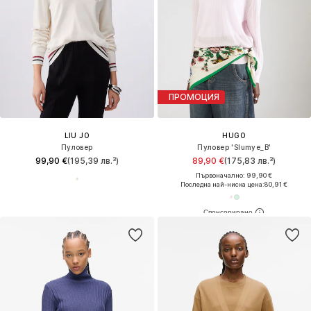
ПРОМОЦИЯ
LIU JO
HUGO
Пуловер
Пуловер 'Slumye_B'
99,90 €
(195,39 лв.³)
89,90 €
(175,83 лв.³)
Първоначално: 99,90 €
Последна най-ниска цена:
80,91 €