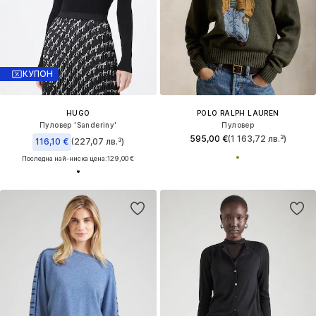
КУПОН
HUGO
POLO RALPH LAUREN
Пуловер 'Sanderiny'
Пуловер
595,00 €
(1 163,72 лв.³)
116,10 €
(227,07 лв.³)
Последна най-ниска цена:
129,00 €