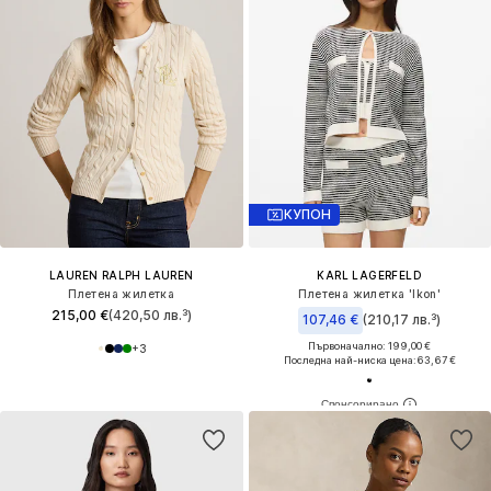
КУПОН
LAUREN RALPH LAUREN
KARL LAGERFELD
Плетена жилетка
Плетена жилетка 'Ikon'
215,00 €
(420,50 лв.³)
107,46 €
(210,17 лв.³)
Първоначално: 199,00 €
+
3
Последна най-ниска цена:
63,67 €