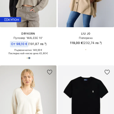
КУПОН
DRYKORN
LIU JO
Пуловер 'MALESE 10'
Пелерина
119,00 €
(232,74 лв.³)
От 98,10 €
(191,87 лв.³)
Първоначално: 149,00 €
Последна най-ниска цена:
43,60 €