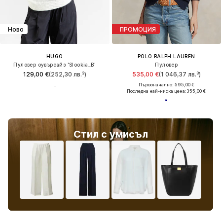
Ново
ПРОМОЦИЯ
HUGO
POLO RALPH LAUREN
Пуловер оувърсайз 'Slookia_B'
Пуловер
129,00 €
(252,30 лв.³)
535,00 €
(1 046,37 лв.³)
Първоначално: 595,00 €
Последна най-ниска цена:
355,00 €
Стил с умисъл