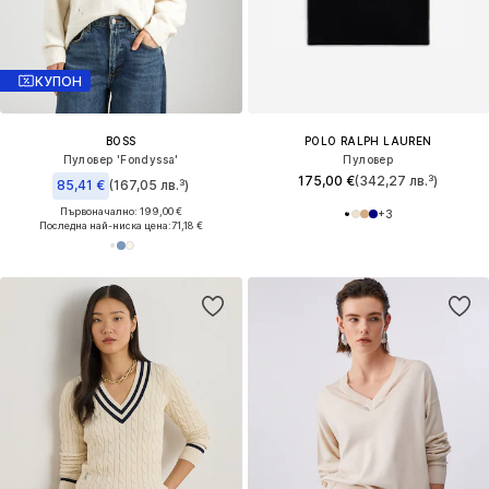
КУПОН
BOSS
POLO RALPH LAUREN
Пуловер 'Fondyssa'
Пуловер
175,00 €
(342,27 лв.³)
85,41 €
(167,05 лв.³)
Първоначално: 199,00 €
+
3
Последна най-ниска цена:
71,18 €