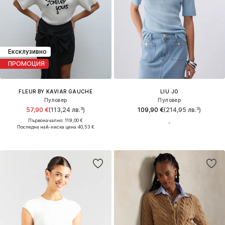
Ексклузивно
ПРОМОЦИЯ
FLEUR BY KAVIAR GAUCHE
LIU JO
Пуловер
Пуловер
57,90 €
(113,24 лв.³)
109,90 €
(214,95 лв.³)
Първоначално: 119,00 €
Последна най-ниска цена:
40,53 €