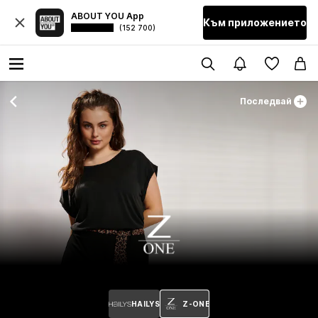
ABOUT YOU App
Към приложението
(152 700)
Последвай
HAILYS
Z-ONE