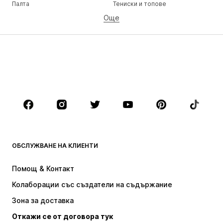
Палта
Тениски и топове
Още
Панталони
Бельо
Поли
Блузи и туники
Суичъри
Блейзери
Бански и плажна мода
Гащеризони и комбинезони
Големи размери
Мода за бременни
Обувки
Спорт
Аксесоари
Premium
ДРЕХИ
ОБСЛУЖВАНЕ НА КЛИЕНТИ
НОВО
Популярно
Рокли
Дънки
Помощ & Контакт
Тениски и топове
Панталони
Колаборации със създатели на съдържание
Якета
Пуловери и Трикотаж
Зона за доставка
Бельо
Блузи и туники
Откажи се от договора тук
Палта
Поли