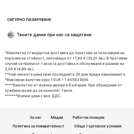
Бански и плажна мода
Суичъри
Блейзери
Гащеризони и комбинезони
СИГУРНО ПАЗАРУВАНЕ
Големи размери
Мода за бременни
Специални Поводи
ЕКСКЛУЗИВНО
Твоите данни при нас са защитени
Рециклиране
*Безплатна стандартна доставка до пунктове за получаване на
ОБУВКИ
поръчки на стойност, започваща от 17,90 € (35,01 лв.). В противен
случай се прилагат такси за доставка и обслужване в размер на
НОВО
Популярно
2,50 € (4,89 лв.).
**Най-ниската цена през последните 30 дни преди намалението.
Маратонки
Боти
³Фиксиран валутен курс 1 EUR = 1.95583 BGN.
Обувки с висок ток
Ботуши
****Безплатно от всички мрежи в България. При обаждания от
чужбина може да се начислят такси.
Сандали
Ниски обувки
******Всички цени с вкл. ДДС.
Спортни обувки
Балерини
Чехли
Домашни пантофи
За нас
Медии
Работни позиции
ЕКСКЛУЗИВНО
Политика за поверителност
Общи търговски условия
СПОРТ