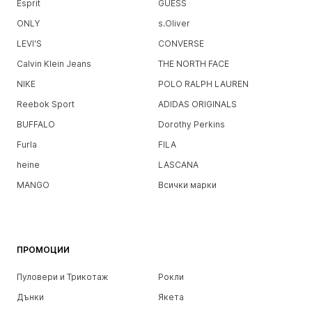
Esprit
GUESS
ONLY
s.Oliver
LEVI'S
CONVERSE
Calvin Klein Jeans
THE NORTH FACE
NIKE
POLO RALPH LAUREN
Reebok Sport
ADIDAS ORIGINALS
BUFFALO
Dorothy Perkins
Furla
FILA
heine
LASCANA
MANGO
Всички марки
ПРОМОЦИИ
Пуловери и Трикотаж
Рокли
Дънки
Якета