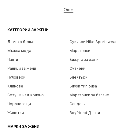
Още
КАТЕГОРИИ ЗА ЖЕНИ
Дамско бельо
Суичъри Nike Sportswear
Мъжка мода
Маратонки
Чанти
Бижута за жени
Раници за жени
Сутиени
Пуловери
Блейзъри
Клинове
Блузи тип риза
Ботуши над коляно
Маратонки за бягане
Чорапогащи
Сандали
Жилетки
Boyfriend Дънки
МАРКИ ЗА ЖЕНИ