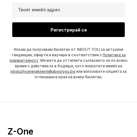
Твоят имейл адрес
Регистрирай се
Искам да получавам бюлетин от ABOUT YOU за актуални
тенденции, оферти и ваучери в съответствие с
Политика за
поверителност
. Можете да оттеглите съгласието си по всяко
време с действие за в бъдеще, като изпратите имейл на
obsluzhvanenaklienti@aboutyou.bg
или използвате опцията за
отписване в края на всеки бюлетин.
Z-One