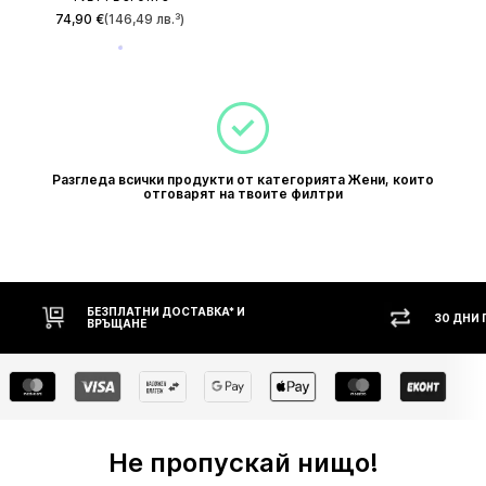
74,90 €
(146,49 лв.³)
Разгледа всички продукти от категорията Жени, които
отговарят на твоите филтри
БЕЗПЛАТНИ ДОСТАВКА* И
30 ДНИ
ВРЪЩАНЕ
Не пропускай нищо!