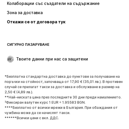
Колаборации със създатели на съдържание
Якета
Пуловери и Трикотаж
Зона за доставка
Бельо
Блузи и туники
Откажи се от договора тук
Палта
Поли
Бански и плажна мода
Суичъри
Блейзери
Гащеризони и комбинезони
СИГУРНО ПАЗАРУВАНЕ
Големи размери
Мода за бременни
Специални Поводи
ЕКСКЛУЗИВНО
Твоите данни при нас са защитени
Рециклиране
*Безплатна стандартна доставка до пунктове за получаване на
ОБУВКИ
поръчки на стойност, започваща от 17,90 € (35,01 лв.). В противен
случай се прилагат такси за доставка и обслужване в размер на
НОВО
Популярно
2,50 € (4,89 лв.).
**Най-ниската цена през последните 30 дни преди намалението.
Маратонки
Боти
³Фиксиран валутен курс 1 EUR = 1.95583 BGN.
Обувки с висок ток
Ботуши
****Безплатно от всички мрежи в България. При обаждания от
чужбина може да се начислят такси.
Сандали
Ниски обувки
******Всички цени с вкл. ДДС.
Спортни обувки
Балерини