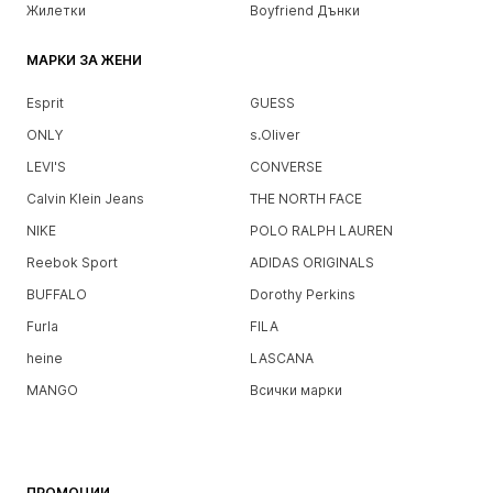
Жилетки
Boyfriend Дънки
МАРКИ ЗА ЖЕНИ
Esprit
GUESS
ONLY
s.Oliver
LEVI'S
CONVERSE
Calvin Klein Jeans
THE NORTH FACE
NIKE
POLO RALPH LAUREN
Reebok Sport
ADIDAS ORIGINALS
BUFFALO
Dorothy Perkins
Furla
FILA
heine
LASCANA
MANGO
Всички марки
ПРОМОЦИИ