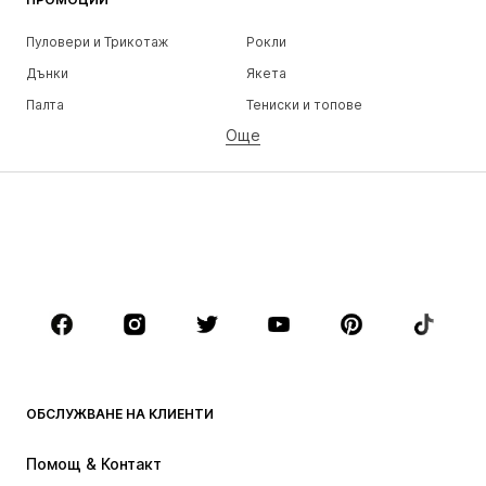
Пуловери и Трикотаж
Рокли
Дънки
Якета
Палта
Тениски и топове
Още
Панталони
Бельо
Поли
Блузи и туники
Суичъри
Блейзери
Бански и плажна мода
Гащеризони и комбинезони
Големи размери
Мода за бременни
Обувки
Спорт
Аксесоари
Premium
ДРЕХИ
ОБСЛУЖВАНЕ НА КЛИЕНТИ
НОВО
Популярно
Рокли
Дънки
Помощ & Контакт
Тениски и топове
Панталони