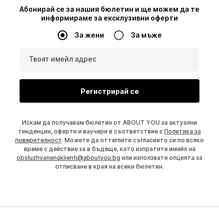
Абонирай се за нашия бюлетин и ще можем да те
информираме за ексклузивни оферти
За жени
За мъже
Твоят имейл адрес
Регистрирай се
Искам да получавам бюлетин от ABOUT YOU за актуални
тенденции, оферти и ваучери в съответствие с
Политика за
поверителност
. Можете да оттеглите съгласието си по всяко
време с действие за в бъдеще, като изпратите имейл на
obsluzhvanenaklienti@aboutyou.bg
или използвате опцията за
отписване в края на всеки бюлетин.