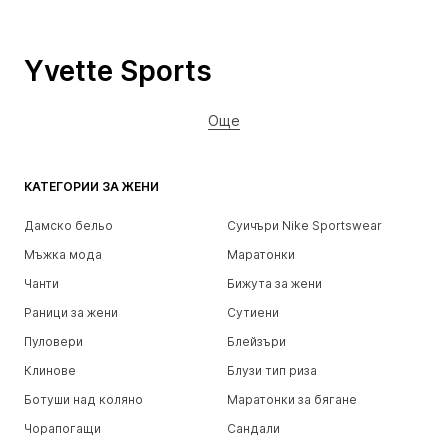
Yvette Sports
Още
КАТЕГОРИИ ЗА ЖЕНИ
Дамско бельо
Суичъри Nike Sportswear
Мъжка мода
Маратонки
Чанти
Бижута за жени
Раници за жени
Сутиени
Пуловери
Блейзъри
Клинове
Блузи тип риза
Ботуши над коляно
Маратонки за бягане
Чорапогащи
Сандали