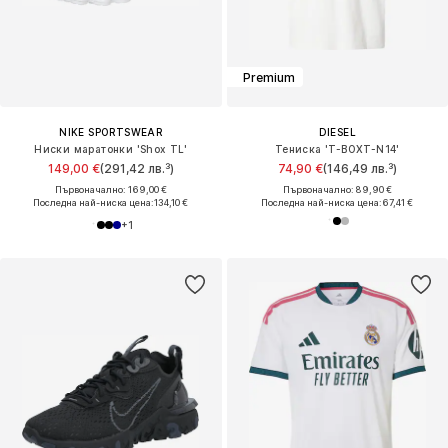
Premium
NIKE SPORTSWEAR
DIESEL
Ниски маратонки 'Shox TL'
Тениска 'T-BOXT-N14'
149,00 €
(291,42 лв.³)
74,90 €
(146,49 лв.³)
Първоначално: 169,00 €
Първоначално: 89,90 €
Последна най-ниска цена:
134,10 €
Последна най-ниска цена:
67,41 €
+
1