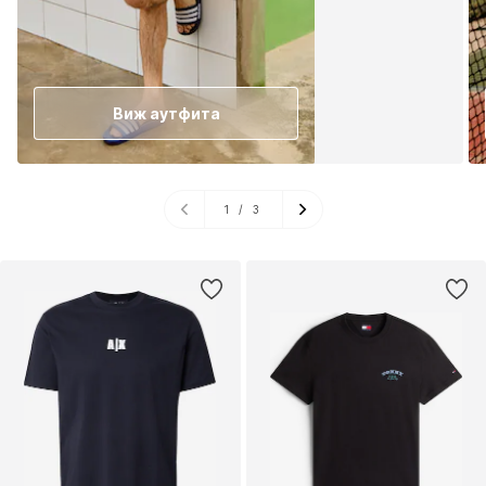
Виж аутфита
1
/
3