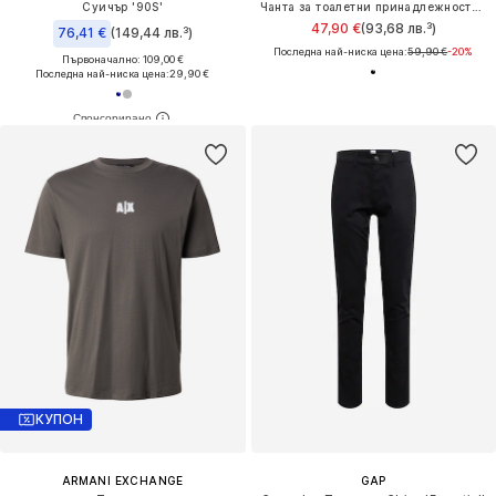
Суичър '90S'
Чанта за тоалетни принадлежности 'Logo Flag'
47,90 €
(93,68 лв.³)
76,41 €
(149,44 лв.³)
Последна най-ниска цена:
59,90 €
-20%
Първоначално: 109,00 €
Последна най-ниска цена:
29,90 €
КУПОН
ARMANI EXCHANGE
GAP