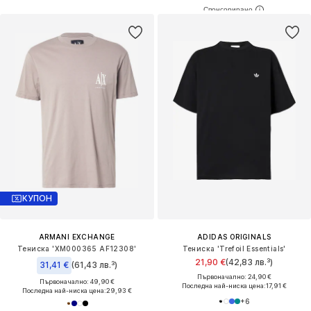
КУПОН
ARMANI EXCHANGE
ADIDAS ORIGINALS
Тениска 'XM000365 AF12308'
Тениска 'Trefoil Essentials'
21,90 €
(42,83 лв.³)
31,41 €
(61,43 лв.³)
Първоначално: 24,90 €
Първоначално: 49,90 €
Последна най-ниска цена:
17,91 €
Последна най-ниска цена:
29,93 €
+
6