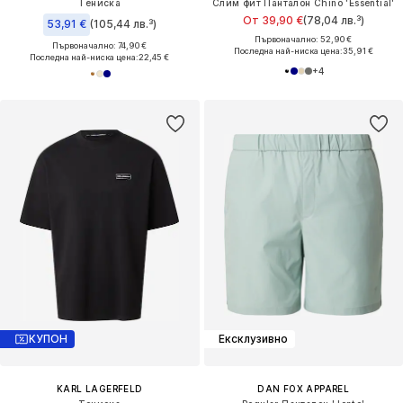
Тениска
Слим фит Панталон Chino 'Essential'
От 39,90 €
(78,04 лв.³)
53,91 €
(105,44 лв.³)
Първоначално: 52,90 €
Първоначално: 74,90 €
Последна най-ниска цена:
35,91 €
Последна най-ниска цена:
22,45 €
+
4
КУПОН
Ексклузивно
KARL LAGERFELD
DAN FOX APPAREL