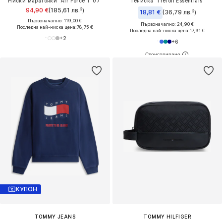
Ниски маратонки 'Air Force 1 '07'
Тениска 'Trefoil Essentials'
94,90 €
(185,61 лв.³)
18,81 €
(36,79 лв.³)
Първоначално: 119,00 €
Първоначално: 24,90 €
Последна най-ниска цена:
78,75 €
Последна най-ниска цена:
17,91 €
+
2
+
6
КУПОН
TOMMY JEANS
TOMMY HILFIGER