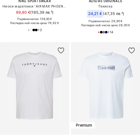
NIKE SPORTSWEAR
ADIDAS ORIGINALS
Ниски маратонки 'AIR MAX PHOENIX'
Тениска
99,90 €
(195,39 лв.³)
24,21 €
(47,35 лв.³)
Първоначално: 139,00 €
Първоначално: 29,90 €
Последна най-ниска цена:
79,92 €
Последна най-ниска цена:
26,90 €
+
3
+
14
Premium