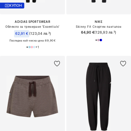
КУПОН
ADIDAS SPORTSWEAR
NIKE
Облекло за трениране 'Essentials'
Skinny Fit Спортен панталон
64,90 €
(126,93 лв.³)
62,91 €
(123,04 лв.³)
Последна най-ниска цена:
69,90 €
+
1