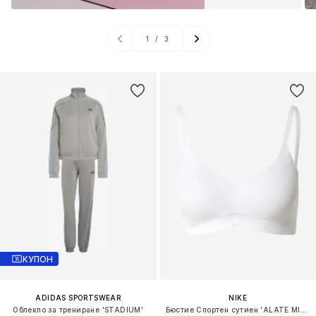
1
/
3
КУПОН
ADIDAS SPORTSWEAR
NIKE
Облекло за трениране 'STADIUM'
Бюстие Спортен сутиен 'ALATE MINIMALIST'