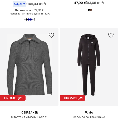
47,90 €
(93,68 лв.³)
53,91 €
(105,44 лв.³)
Първоначално: 79,90 €
Последна най-ниска цена:
38,32 €
+
1
ПРОМОЦИЯ
ПРОМОЦИЯ
ICEBREAKER
PUMA
Спортен пуловер 'Lodge'
Облекло за трениране