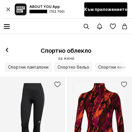
ABOUT YOU App
Към приложението
(152 700)
Последвай
Спортно облекло
за жени
Спортни панталони
Спортно бельо
Спортни екипи