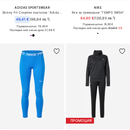
ADIDAS SPORTSWEAR
NIKE
Skinny Fit Спортен панталон 'Adidas x Moon Boot'
Яке за трениране 'TEMPO SWSH'
64,90 €
(126,93 лв.³)
49,41 €
(96,64 лв.³)
Първоначално: 74,90 €
Първоначално: 79,90 €
Последна най-ниска цена:
67,41 €
-3%
Последна най-ниска цена:
21,96 €
ПРОМОЦИЯ