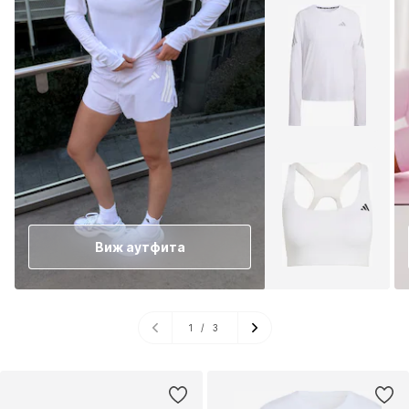
Виж аутфита
1
/
3