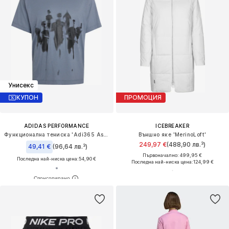
Унисекс
КУПОН
ПРОМОЦИЯ
ADIDAS PERFORMANCE
ICEBREAKER
Функционална тениска 'Adi365 Aspyre'
Външно яке 'MerinoLoft'
249,97 €
(488,90 лв.³)
49,41 €
(96,64 лв.³)
Първоначално: 499,95 €
Последна най-ниска цена:
54,90 €
Последна най-ниска цена:
124,99 €