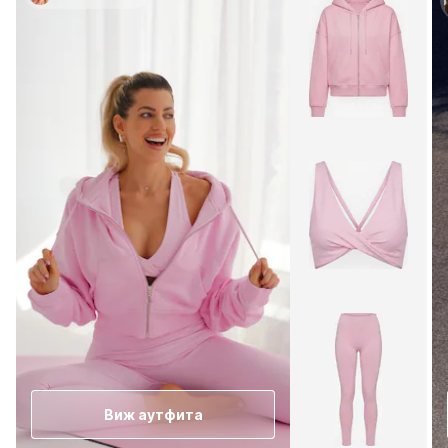
Виж аутфита