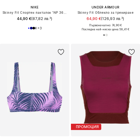
NIKE
UNDER ARMOUR
Skinny Fit Спортен панталон 'NP 365'
Skinny Fit Облекло за трениране
44,90 €
(87,82 лв.³)
64,90 €
(126,93 лв.³)
Първоначално: 74,90 €
+
3
Последна най-ниска цена:
58,41 €
ПРОМОЦИЯ