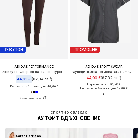
КУПОН
ПРОМОЦИЯ
ADIDAS PERFORMANCE
ADIDAS SPORTSWEAR
Skinny Fit Спортен панталон 'Hyperglam'
Функционална тениска 'Stadium Cover'
44,90 €
(87,82 лв.³)
44,91 €
(87,84 лв.³)
Първоначално: 64,90 €
Последна най-ниска цена:
49,90 €
Последна най-ниска цена:
17,96 €
СПОРТНО ОБЛЕКЛО
АУТФИТ ВДЪХНОВЕНИЕ
Sarah Harrison