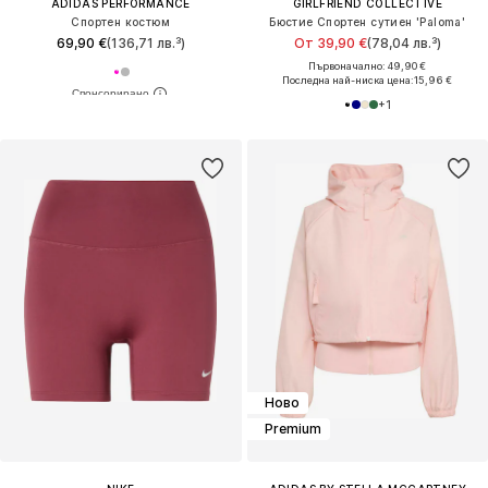
ADIDAS PERFORMANCE
GIRLFRIEND COLLECTIVE
Спортен костюм
Бюстие Спортен сутиен 'Paloma'
69,90 €
(136,71 лв.³)
От 39,90 €
(78,04 лв.³)
Първоначално: 49,90 €
Последна най-ниска цена:
15,96 €
+
1
Ново
Premium