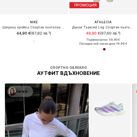
ПРОМОЦИЯ
NIKE
ATHLECIA
Широка кройка Спортен панталон 'One'
Дънки Tapered Leg Спортен панталон 'Jillnana V2'
44,90 €
(87,82 лв.³)
49,90 €
(97,60 лв.³)
Първоначално: 59,90 €
Последна най-ниска цена:
19,96 €
СПОРТНО ОБЛЕКЛО
АУТФИТ ВДЪХНОВЕНИЕ
Carla S.