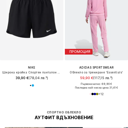
ПРОМОЦИЯ
NIKE
ADIDAS SPORTSWEAR
Широка кройка Спортен панталон 'NP'
Облекло за трениране 'Essentials'
39,90 €
(78,04 лв.³)
59,90 €
(117,15 лв.³)
Първоначално: 69,90 €
Последна най-ниска цена:
31,41 €
+
12
СПОРТНО ОБЛЕКЛО
АУТФИТ ВДЪХНОВЕНИЕ