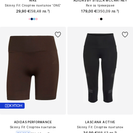
NIKE
ADIDAS BY STELLA MCCARTNEY
Skinny Fit Спортен панталон 'ONE'
Яке за трениране
29,90 €
(58,48 лв.³)
179,00 €
(350,09 лв.³)
КУПОН
ADIDAS PERFORMANCE
LASCANA ACTIVE
Skinny Fit Спортен панталон
Skinny Fit Спортен панталон
34,99 €
(68,43 лв.³)