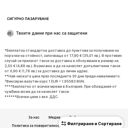
Бански и плажна мода
Суичъри
Блейзери
Гащеризони и комбинезони
СИГУРНО ПАЗАРУВАНЕ
Големи размери
Мода за бременни
Специални Поводи
ЕКСКЛУЗИВНО
Твоите данни при нас са защитени
Рециклиране
*Безплатна стандартна доставка до пунктове за получаване на
ОБУВКИ
поръчки на стойност, започваща от 17,90 € (35,01 лв.). В противен
случай се прилагат такси за доставка и обслужване в размер на
НОВО
Популярно
2,50 € (4,89 лв.). Възможно е да се начислят допълнителни такси
от 0,90 € (1,76 лв.) за доставка до личен адрес.
Маратонки
Боти
**Най-ниската цена през последните 30 дни преди намалението.
Обувки с висок ток
Ботуши
³Фиксиран валутен курс 1 EUR = 1.95583 BGN.
****Безплатно от всички мрежи в България. При обаждания от
Сандали
Ниски обувки
чужбина може да се начислят такси.
Спортни обувки
Балерини
******Всички цени с вкл. ДДС.
Чехли
Домашни пантофи
ЕКСКЛУЗИВНО
За нас
Медии
Работни позиции
Филтриране и Сортиране
СПОРТ
Политика за поверителност
Общи търговски условия