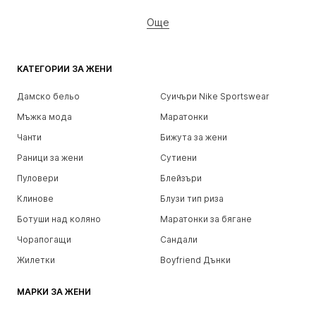
Още
КАТЕГОРИИ ЗА ЖЕНИ
Дамско бельо
Суичъри Nike Sportswear
Мъжка мода
Маратонки
Чанти
Бижута за жени
Раници за жени
Сутиени
Пуловери
Блейзъри
Клинове
Блузи тип риза
Ботуши над коляно
Маратонки за бягане
Чорапогащи
Сандали
Жилетки
Boyfriend Дънки
МАРКИ ЗА ЖЕНИ