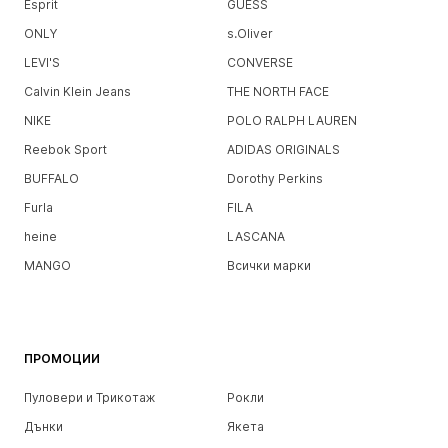
Esprit
GUESS
ONLY
s.Oliver
LEVI'S
CONVERSE
Calvin Klein Jeans
THE NORTH FACE
NIKE
POLO RALPH LAUREN
Reebok Sport
ADIDAS ORIGINALS
BUFFALO
Dorothy Perkins
Furla
FILA
heine
LASCANA
MANGO
Всички марки
ПРОМОЦИИ
Пуловери и Трикотаж
Рокли
Дънки
Якета