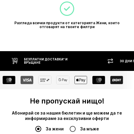
Разгледа всички продукти от категорията Жени, които
отговарят на твоите филтри
30 ДНИ ПРАВО НА ВРЪЩАНЕ
Н
Не пропускай нищо!
Абонирай се за нашия бюлетин и ще можем да те
информираме за ексклузивни оферти
За жени
За мъже