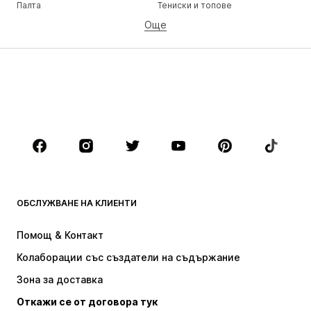
Палта
Тениски и топове
Още
Панталони
Бельо
Поли
Блузи и туники
Суичъри
Блейзери
Бански и плажна мода
Гащеризони и комбинезони
Големи размери
Мода за бременни
Обувки
Спорт
Аксесоари
Premium
ДРЕХИ
ОБСЛУЖВАНЕ НА КЛИЕНТИ
НОВО
Популярно
Рокли
Дънки
Помощ & Контакт
Тениски и топове
Панталони
Колаборации със създатели на съдържание
Якета
Пуловери и Трикотаж
Зона за доставка
Бельо
Блузи и туники
Откажи се от договора тук
Палта
Поли