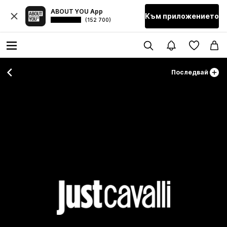
ABOUT YOU App
Към приложението
(152 700)
Последвай