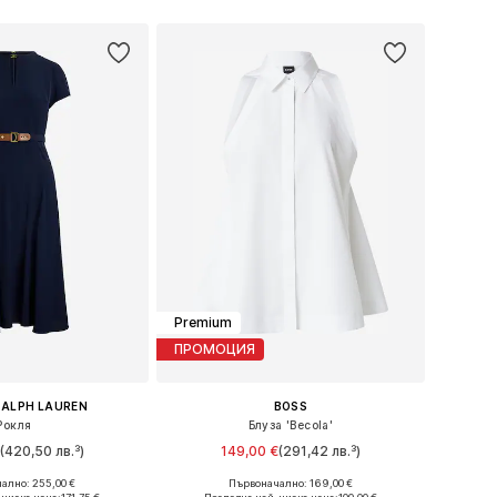
в кошницата
Добави в кошницата
Premium
ПРОМОЦИЯ
RALPH LAUREN
BOSS
Рокля
Блуза 'Becola'
€
(420,50 лв.³)
149,00 €
(291,42 лв.³)
ално: 255,00 €
Първоначално: 169,00 €
30, 32, 34, 36, 38, 40
Налични размери: XXS, XS, S, M, L, XL