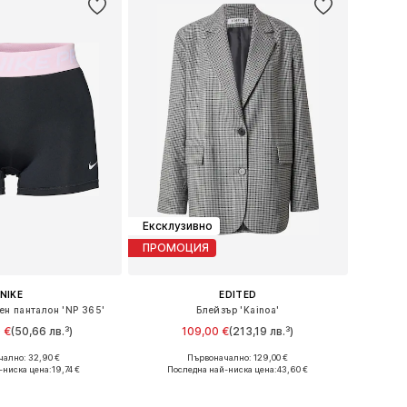
Ексклузивно
ПРОМОЦИЯ
NIKE
EDITED
тен панталон 'NP 365'
Блейзър 'Kainoa'
 €
(50,66 лв.³)
109,00 €
(213,19 лв.³)
+
4
ално: 32,90 €
Първоначално: 129,00 €
мери: XS, S, M, L
Налични размери: 34, 36, 38, 40
-ниска цена:
19,74 €
Последна най-ниска цена:
43,60 €
в кошницата
Добави в кошницата