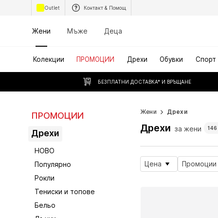
Outlet
Контакт & Помощ
Жени
Мъже
Деца
Колекции
ПРОМОЦИИ
Дрехи
Обувки
Спорт
БЕЗПЛАТНИ ДОСТАВКА* И ВРЪЩАНЕ
Жени
Дрехи
ПРОМОЦИИ
Дрехи
за жени
146
Дрехи
НОВО
Цена
Промоции
Популярно
Рокли
Тениски и топове
Бельо