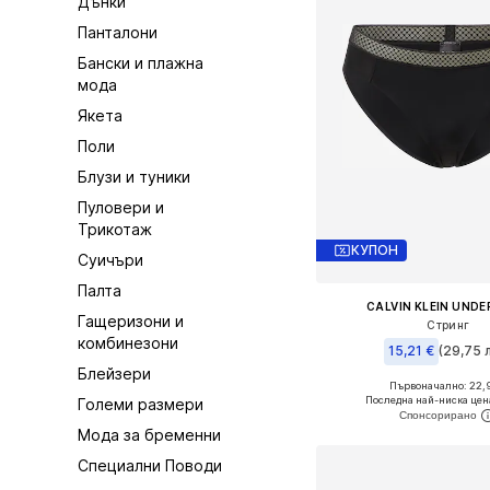
Дънки
Панталони
Бански и плажна
мода
Якета
Поли
Блузи и туники
Пуловери и
Трикотаж
КУПОН
Суичъри
Палта
CALVIN KLEIN UND
Гащеризони и
Стринг
комбинезони
15,21 €
(29,75 л
Блейзери
Първоначално: 22,
Налични размери: XS
Последна най-ниска цен
Големи размери
Добави в кошн
Мода за бременни
Специални Поводи