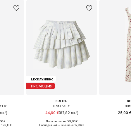
ицата
Добави в кошницата
Добави 
Ексклузивно
ПРОМОЦИЯ
EDITED
B
YLA'
Пола 'Alia'
Лят
лв.³)
44,90 €
(87,82 лв.³)
25,90 
00 €
Първоначално: 59,90 €
размери
Налични размери: 34, 36, 38, 40, 42
Налични разме
:
125,10 €
Последна най-ниска цена:
17,96 €