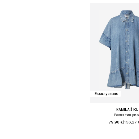
Добави в кошн
Ексклузивно
KAMILA ŠIKL
Рокля тип риз
79,90 €
(156,27 л
Налични размери: 34, 36,