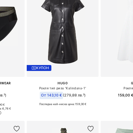
КУПОН
ERWEAR
HUGO
Рокля тип риза 'Kalindana-1'
Рокля
в.³)
От 143,10 €
(279,88 лв.³)
159,00 
Последна най-ниска цена:
159,00 €
90 €
Налични разме
, S, M
Налични размери: 32, 34, 36, 38, 40
а:
6,76 €
Добави 
ицата
Добави в кошницата