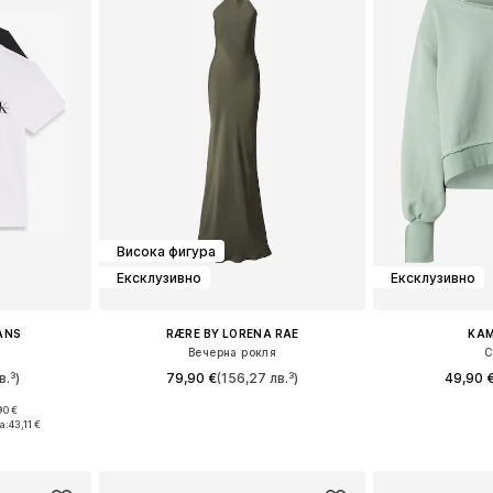
Висока фигура
Ексклузивно
Ексклузивно
EANS
RÆRE BY LORENA RAE
KAM
Вечерна рокля
С
в.³)
79,90 €
(156,27 лв.³)
49,90 
90 €
размери
Налични размери: 34, 36, 38, 40, 42, 44
Налични раз
а:
43,11 €
ицата
Добави в кошницата
Добави 