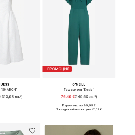
ПРОМОЦИЯ
GUESS
O'NEILL
 'SHARON'
Гащеризон 'Kesia'
€
(310,98 лв.³)
76,49 €
(149,60 лв.³)
Първоначално: 89,99 €
ри: 34, 36, 38, 40
Налични размери: XS, S, M, L
Последна най-ниска цена:
61,19 €
в кошницата
Добави в кошницата