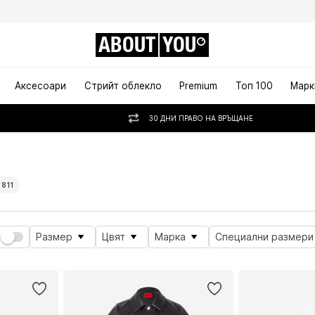
ABOUT
YOU
Аксесоари
Стрийт облекло
Premium
Топ 100
Марк
30 ДНИ ПРАВО НА ВРЪЩАНЕ
 811
Размер
Цвят
Марка
Специални размери