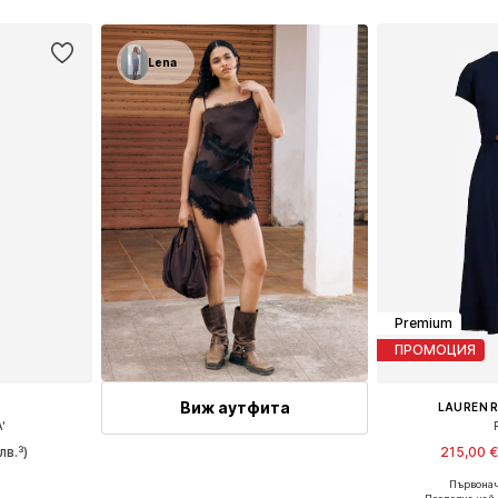
ицата
Добави в кошницата
Добави 
Lena
Premium
ПРОМОЦИЯ
Виж аутфита
LAUREN 
'
лв.³)
215,00 
Първонач
 38, 40, 42
Налични размери: 