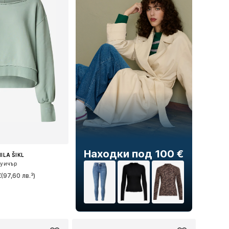
Находки под 100 €
ILA ŠIKL
уичър
€
(97,60 лв.³)
мери: XS, S, M, L
в кошницата