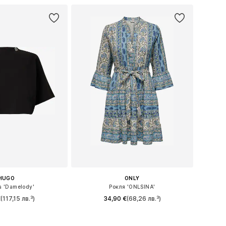
HUGO
ONLY
а 'Damelody'
Рокля 'ONLSINA'
€
(117,15 лв.³)
34,90 €
(68,26 лв.³)
 XS, S, M, L, XL, XXL
Налични размери: 34, 36, 38, 40, 42