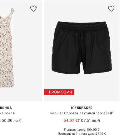
в кошницата
Добави в кошницата
ПРОМОЦИЯ
ERSHKA
ICEBREAKER
на рокля
Regular Спортен панталон 'ZoneKnit'
€
(50,66 лв.³)
54,97 €
(107,51 лв.³)
Първоначално: 109,95 €
ри: 34, 36, 38, 40
Налични размери: XS, S, M, L, XL
Последна най-ниска цена:
27,49 €