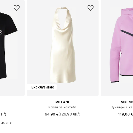
Ексклузивно
MILLANE
NIKE 
Рокля за коктейл
Суичъри с ка
в.³)
64,90 €
(126,93 лв.³)
119,00 €
а:
45,90 €
Налични размери: 38, 40, 42, 44
Налични разме
, L, XL, XXL
Добави в кошницата
Добави 