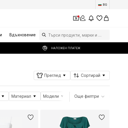
BG
1
и
Вдъхновение
НАЛОЖЕН ПЛАТЕЖ
Преглед
Сортирай
Материал
Модели
Атрибути на продукта
Още филтри