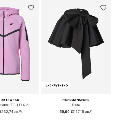
Ексклузивно
SPORTSWEAR
HOERMANSEDER
чулка 'TCH FLC 2'
Пола
(232,74 лв.³)
59,90 €
(117,15 лв.³)
+
2
ри: XS, S, M, L, XL
Предлага се в много размери
в кошницата
Добави в кошницата