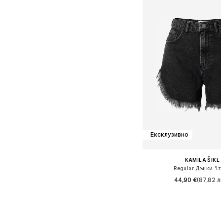
Ексклузивно
KAMILA ŠIKL
Regular Дънки 'Iz
44,90 €
(87,82 л
Предлага се в много 
Добави в кошн