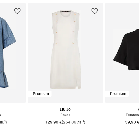
ицата
Premium
Premium
LIU JO
а
Рокля
Тениск
в.³)
129,90 €
(254,06 лв.³)
59,90 
 38, 40, 42
Налични размери: 36, 38, 40, 42
Налични размери: