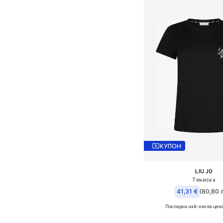
КУПОН
LIU JO
Тениска
41,31 €
(80,80 л
Последна най-ниска цен
Налични размери: XS, S, M