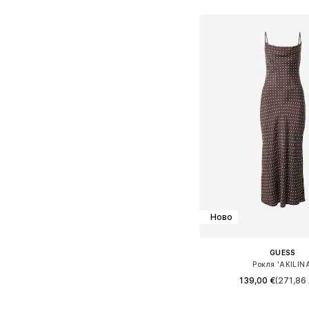
Добави в кошн
Ново
GUESS
Рокля 'AKILINA
139,00 €
(271,86 
Налични размери: 34, 36,