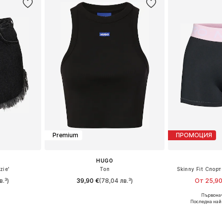
Premium
ПРОМОЦИЯ
HUGO
zie'
Топ
Skinny Fit Спор
в.³)
39,90 €
(78,04 лв.³)
От 25,90
Първонач
размери
Налични размери: XS, M, L, XL, XXL
Налични раз
Последна най
ицата
Добави в кошницата
Добави 