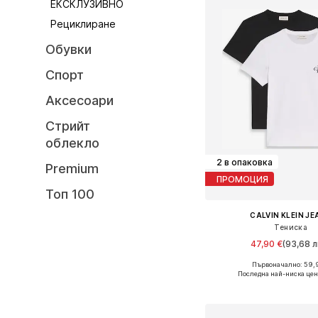
ЕКСКЛУЗИВНО
Рециклиране
Обувки
Спорт
Аксесоари
Стрийт
облекло
2 в опаковка
Premium
ПРОМОЦИЯ
Топ 100
CALVIN KLEIN J
Тениска
47,90 €
(93,68 л
+
6
Първоначално: 59,
Предлага се в много 
Последна най-ниска цен
Добави в кошн