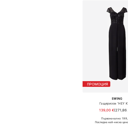
Добави в кошн
ПРОМОЦИЯ
SWING
Гащеризон 'HEY K
139,00 €
(271,86 
Първоначално: 199,
Предлага се в много 
Последна най-ниска цена