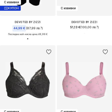
С извивки
КУПОН
С извивки
DEVOTED BY ZIZZI
DEVOTED BY ZIZZI
51,13 €
(100,00 лв.³)
44,99 €
(87,99 лв.³)
Последна най-ниска цена:
49,99 €
С извивки
С извивки