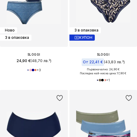
Ново
3 в опаковка
3 в опаковка
КУПОН
SLOGGI
SLOGGI
24,90 €
(48,70 лв.³)
От 22,41 €
(43,83 лв.³)
Първоначално: 24,90 €
+
3
Последна най-ниска цена:
17,90 €
+
1