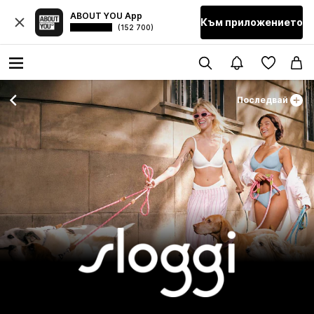
ABOUT YOU App
Към приложението
(152 700)
Последвай