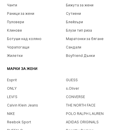
Чанти
Бижута за жени
Раници за жени
Сутиени
Пуловери
Блейзъри
Клинове
Блузи тип риза
Ботуши над коляно
Маратонки за бягане
Чорапогащи
Сандали
Жилетки
Boyfriend Дънки
МАРКИ ЗА ЖЕНИ
Esprit
GUESS
ONLY
s.Oliver
LEVI'S
CONVERSE
Calvin Klein Jeans
THE NORTH FACE
NIKE
POLO RALPH LAUREN
Reebok Sport
ADIDAS ORIGINALS