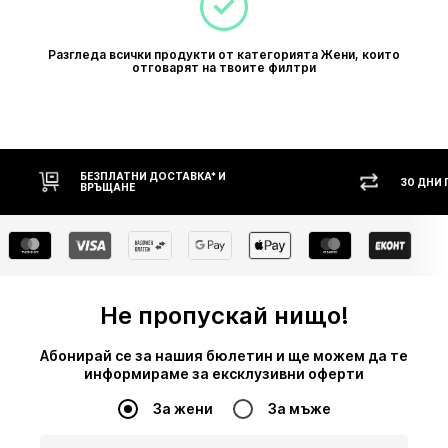
Разгледа всички продукти от категорията Жени, които
отговарят на твоите филтри
 И
30 ДНИ ПРАВО НА ВРЪЩАНЕ
Не пропускай нищо!
Абонирай се за нашия бюлетин и ще можем да те
информираме за ексклузивни оферти
За жени
За мъже