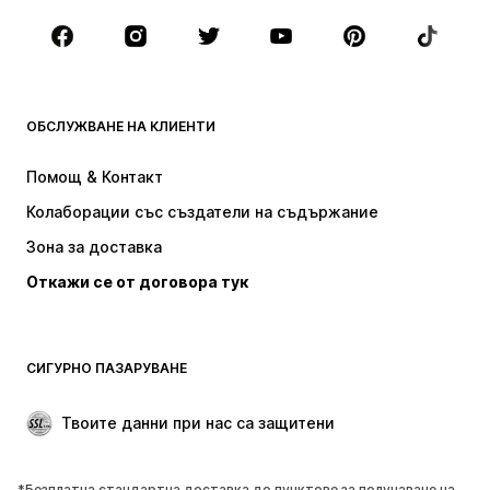
Обувки
Спорт
Аксесоари
Premium
ДРЕХИ
ОБСЛУЖВАНЕ НА КЛИЕНТИ
НОВО
Популярно
Рокли
Дънки
Помощ & Контакт
Тениски и топове
Панталони
Колаборации със създатели на съдържание
Якета
Пуловери и Трикотаж
Зона за доставка
Бельо
Блузи и туники
Откажи се от договора тук
Палта
Поли
Бански и плажна мода
Суичъри
Блейзери
Гащеризони и комбинезони
СИГУРНО ПАЗАРУВАНЕ
Големи размери
Мода за бременни
Специални Поводи
ЕКСКЛУЗИВНО
Твоите данни при нас са защитени
Рециклиране
*Безплатна стандартна доставка до пунктове за получаване на