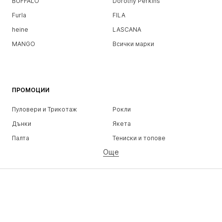
BUFFALO
Dorothy Perkins
Furla
FILA
heine
LASCANA
MANGO
Всички марки
ПРОМОЦИИ
Пуловери и Трикотаж
Рокли
Дънки
Якета
Палта
Тениски и топове
Още
Панталони
Бельо
Поли
Блузи и туники
Суичъри
Блейзери
Бански и плажна мода
Гащеризони и комбинезони
Големи размери
Мода за бременни