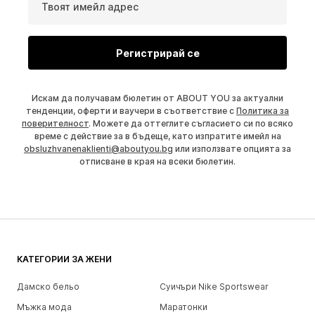
Твоят имейл адрес
Регистрирай се
Искам да получавам бюлетин от ABOUT YOU за актуални
тенденции, оферти и ваучери в съответствие с
Политика за
поверителност
. Можете да оттеглите съгласието си по всяко
време с действие за в бъдеще, като изпратите имейл на
obsluzhvanenaklienti@aboutyou.bg
или използвате опцията за
отписване в края на всеки бюлетин.
КАТЕГОРИИ ЗА ЖЕНИ
Дамско бельо
Суичъри Nike Sportswear
Мъжка мода
Маратонки