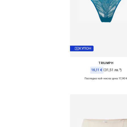
КУПОН
TRIUMPH
16,11 €
(31,51 лв.³)
Последна най-ниска цена:
17,90 
Налични размери: XS-S, L
Добави в кошницат