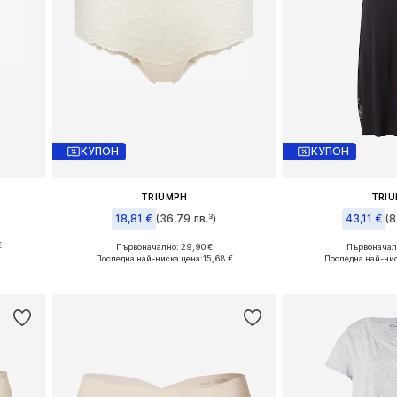
КУПОН
КУПОН
TRIUMPH
TRI
18,81 €
(36,79 лв.³)
43,11 €
(8
€
Първоначално: 29,90 €
Първоначалн
Налични размери: L, XXL
Налични размери
Последна най-ниска цена:
15,68 €
Последна най-нис
а
Добави в кошницата
Добави в 