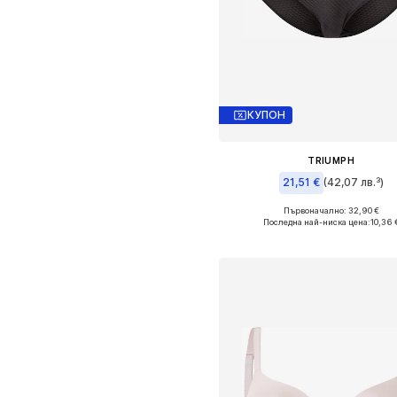
КУПОН
TRIUMPH
21,51 €
(42,07 лв.³)
Първоначално: 32,90 €
Налични размери: S-M, M-L
Последна най-ниска цена:
10,36 
Добави в кошницат