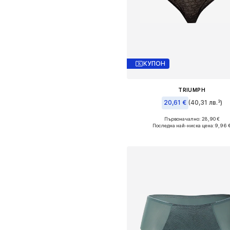
КУПОН
TRIUMPH
20,61 €
(40,31 лв.³)
Първоначално: 28,90 €
Налични размери: S, M-L
Последна най-ниска цена:
9,96 
Добави в кошницат