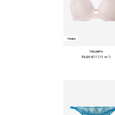
Ново
TRIUMPH
59,90 €
(117,15 лв.³)
Предлага се в много размер
Добави в кошницат