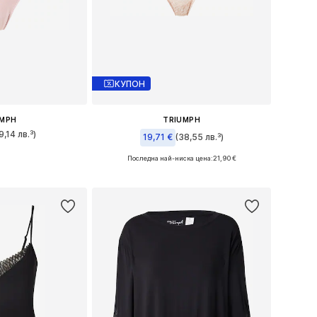
КУПОН
UMPH
TRIUMPH
9,14 лв.³)
19,71 €
(38,55 лв.³)
Последна най-ниска цена:
21,90 €
 XS, S, M, L, XL
Налични размери: S-M, M-L
кошницата
Добави в кошницата