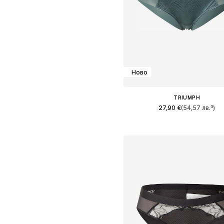
Ново
TRIUMPH
27,90 €
(54,57 лв.³)
Предлага се в много размер
Добави в кошницат