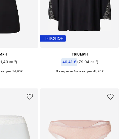
КУПОН
UMPH
TRIUMPH
1,43 лв.³)
40,41 €
(79,04 лв.³)
ска цена:
34,90 €
Последна най-ниска цена:
44,90 €
ери: S, M-L
Предлага се в много размери
кошницата
Добави в кошницата