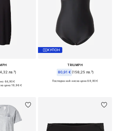
КУПОН
UMPH
TRIUMPH
4,32 лв.³)
80,91 €
(158,25 лв.³)
Последна най-ниска цена:
89,90 €
о: 64,90 €
: XS-S, S, S-M
Предлага се в много размери
ка цена:
19,96 €
кошницата
Добави в кошницата