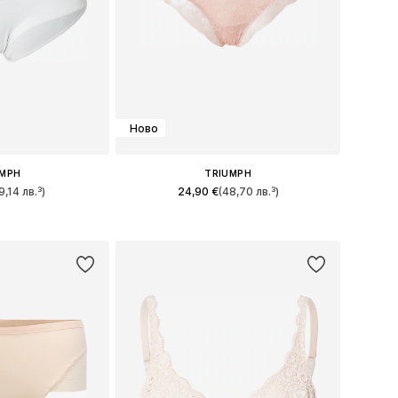
Ново
UMPH
TRIUMPH
9,14 лв.³)
24,90 €
(48,70 лв.³)
и: S, M, L, XL
Предлага се в много размери
кошницата
Добави в кошницата