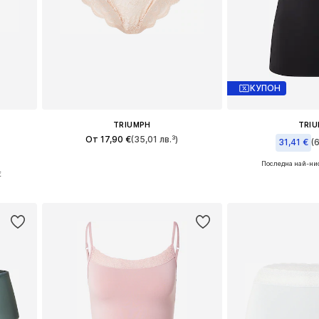
КУПОН
TRIUMPH
TRI
От 17,90 €
(35,01 лв.³)
31,41 €
(6
Последна най-ни
Налични размери: S, S-M, M-L
Налични разм
€
Добави в кошницата
а
Добави в 