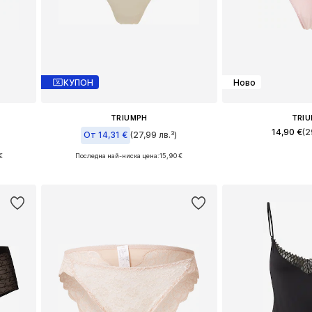
КУПОН
Ново
TRIUMPH
TRI
14,90 €
(2
От 14,31 €
(27,99 лв.³)
€
Последна най-ниска цена:
15,90 €
Налични размери:
, XXXL
Предлага се в много размери
Добави в 
а
Добави в кошницата