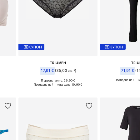
КУПОН
КУПОН
TRIUMPH
TRI
17,91 €
(35,03 лв.³)
71,91 €
(1
Последна най-нис
и
Първоначално: 26,90 €
Налични размери: S-M
Налични разме
Последна най-ниска цена:
19,90 €
а
Добави в кошницата
Добави в 