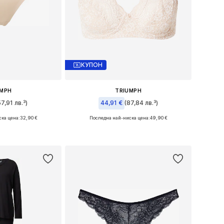
КУПОН
UMPH
TRIUMPH
57,91 лв.³)
44,91 €
(87,84 лв.³)
ка цена:
32,90 €
Последна най-ниска цена:
49,90 €
мери: M, L
Предлага се в много размери
кошницата
Добави в кошницата