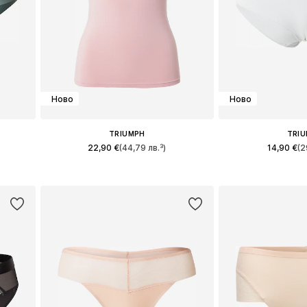
Ново
Ново
TRIUMPH
TRI
22,90 €
(44,79 лв.³)
14,90 €
(2
и
Налични размери: XS, S, M, L, XL
Налични размер
а
Добави в кошницата
Добави в 