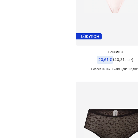
КУПОН
TRIUMPH
20,61 €
(40,31 лв.³)
Последна най-ниска цена:
22,90 
Налични размери: S, M, L, XL, XXL
Добави в кошницат