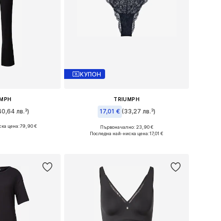
КУПОН
UMPH
TRIUMPH
40,64 лв.³)
17,01 €
(33,27 лв.³)
ка цена:
79,90 €
Първоначално: 23,90 €
ри: S-M, M-L
Налични размери: XS-S, S, S-M
Последна най-ниска цена:
17,01 €
кошницата
Добави в кошницата