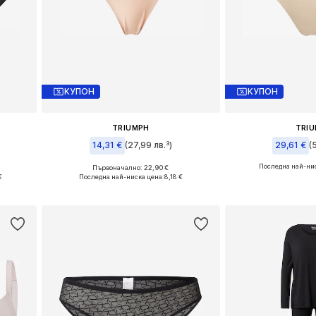
КУПОН
КУПОН
TRIUMPH
TRI
14,31 €
(27,99 лв.³)
29,61 €
(
Последна най-нис
Първоначално: 22,90 €
Налични размери: XS, S, L, XL
Налични раз
€
Последна най-ниска цена:
8,18 €
а
Добави в кошницата
Добави в 