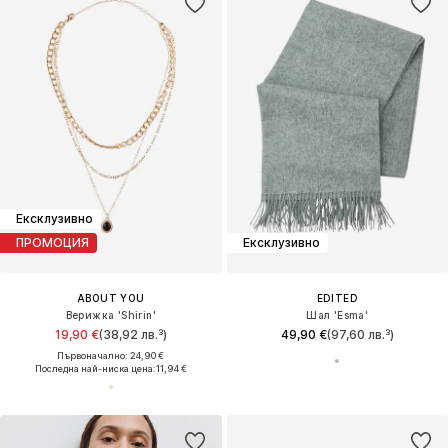
Ексклузивно
ПРОМОЦИЯ
Ексклузивно
ABOUT YOU
EDITED
Верижка 'Shirin'
Шал 'Esma'
19,90 €
(38,92 лв.³)
49,90 €
(97,60 лв.³)
Първоначално: 24,90 €
Последна най-ниска цена:
11,94 €