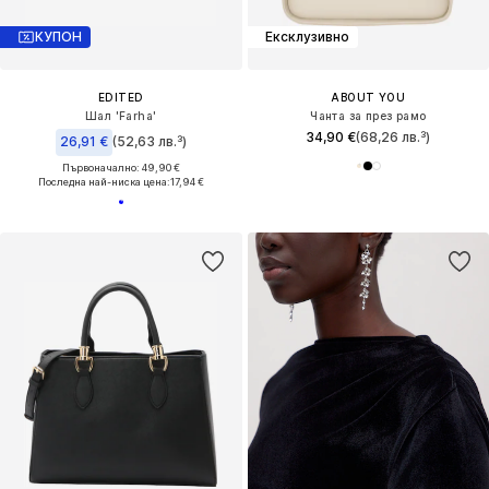
КУПОН
Ексклузивно
EDITED
ABOUT YOU
Шал 'Farha'
Чанта за през рамо
34,90 €
(68,26 лв.³)
26,91 €
(52,63 лв.³)
Първоначално: 49,90 €
Последна най-ниска цена:
17,94 €