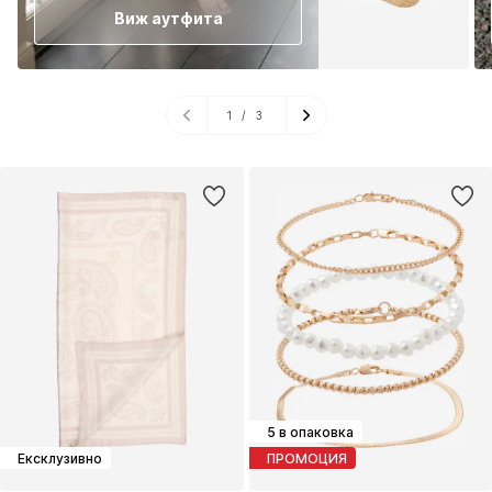
Виж аутфита
1
/
3
5 в опаковка
Ексклузивно
ПРОМОЦИЯ