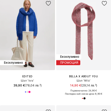
Ексклузивно
Ексклузивно
ПРОМОЦИЯ
EDITED
BELLA X ABOUT YOU
Шал 'Isra'
Шал 'Mila'
39,90 €
(78,04 лв.³)
14,90 €
(29,14 лв.³)
Първоначално: 24,90 €
Последна най-ниска цена:
6,90 €