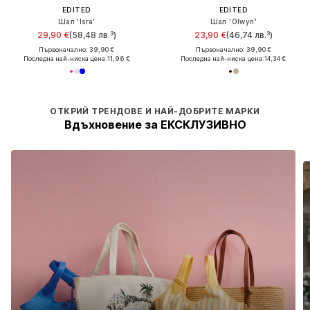
EDITED
EDITED
Шал 'Isra'
Шал 'Olwyn'
29,90 €
(58,48 лв.³)
23,90 €
(46,74 лв.³)
Първоначално: 39,90 €
Първоначално: 39,90 €
Последна най-ниска цена:
11,96 €
Последна най-ниска цена:
14,34 €
ОТКРИЙ ТРЕНДОВЕ И НАЙ-ДОБРИТЕ МАРКИ
Вдъхновение за ЕКСКЛУЗИВНО