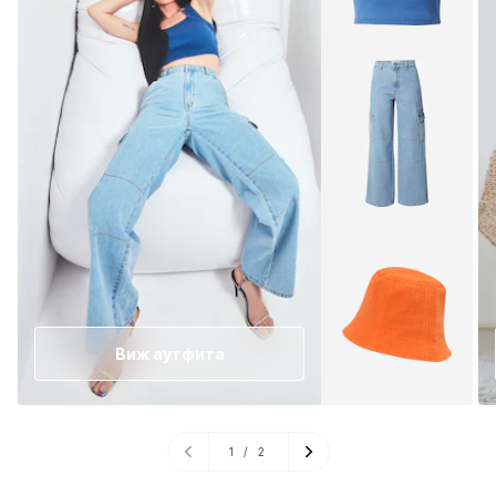
Виж аутфита
1
/
2