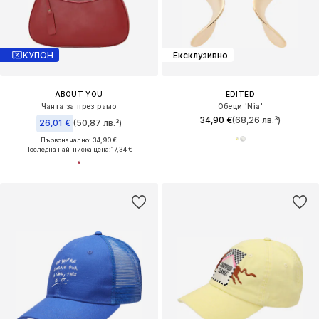
КУПОН
Ексклузивно
ABOUT YOU
EDITED
Чанта за през рамо
Обеци 'Nia'
34,90 €
(68,26 лв.³)
26,01 €
(50,87 лв.³)
Първоначално: 34,90 €
Последна най-ниска цена:
17,34 €