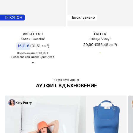
КУПОН
Ексклузивно
ABOUT YOU
EDITED
Колан 'Carolin'
Обеци 'Zoey'
29,90 €
(58,48 лв.³)
16,11 €
(31,51 лв.³)
Първоначално: 19,90 €
Последна най-ниска цена:
7,16 €
ЕКСКЛУЗИВНО
АУТФИТ ВДЪХНОВЕНИЕ
Katy Perry