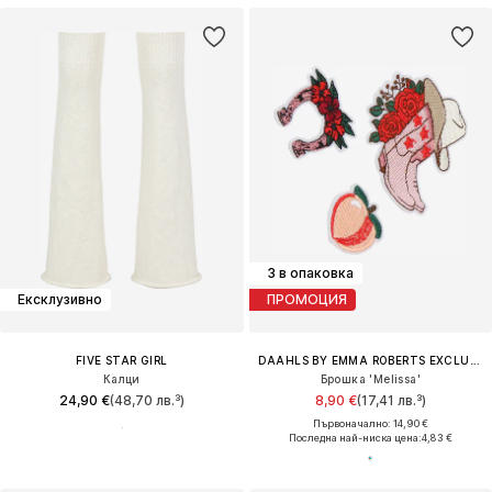
3 в опаковка
Ексклузивно
ПРОМОЦИЯ
FIVE STAR GIRL
DAAHLS BY EMMA ROBERTS EXCLUSIVELY FOR ABOUT YOU
Калци
Брошка 'Melissa'
24,90 €
(48,70 лв.³)
8,90 €
(17,41 лв.³)
Първоначално: 14,90 €
Последна най-ниска цена:
4,83 €