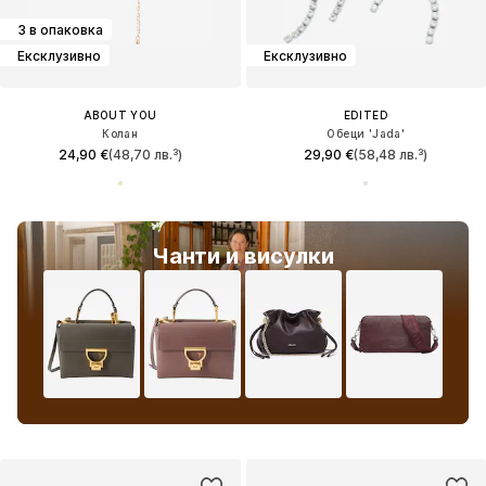
3 в опаковка
Ексклузивно
Ексклузивно
ABOUT YOU
EDITED
Колан
Обеци 'Jada'
24,90 €
(48,70 лв.³)
29,90 €
(58,48 лв.³)
Чанти и висулки