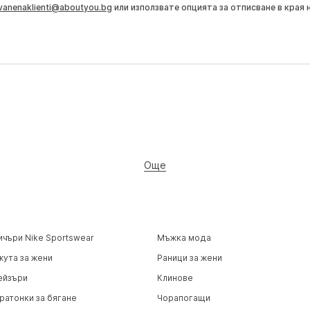
vanenaklienti@aboutyou.bg
или използвате опцията за отписване в края 
Още
ичъри Nike Sportswear
Мъжка мода
жута за жени
Раници за жени
ейзъри
Клинове
ратонки за бягане
Чорапогащи