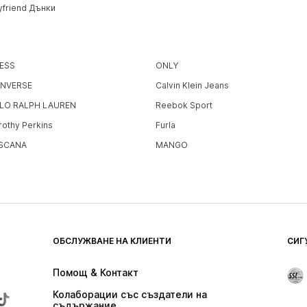
yfriend Дънки
ESS
ONLY
NVERSE
Calvin Klein Jeans
LO RALPH LAUREN
Reebok Sport
rothy Perkins
Furla
SCANA
MANGO
ОБСЛУЖВАНЕ НА КЛИЕНТИ
СИГ
Помощ & Контакт
Колаборации със създатели на 
съдържание