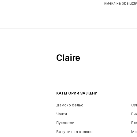
имейл на
obsluzh
Claire
КАТЕГОРИИ ЗА ЖЕНИ
Дамско бельо
Су
Чанти
Би
Пуловери
Бл
Ботуши над коляно
Ма