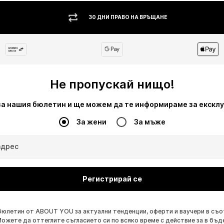
30 ДНИ ПРАВО НА ВРЪЩАНЕ
Не пропускай нищо!
за нашия бюлетин и ще можем да те информираме за екскл
За жени
За мъже
адрес
Регистрирай се
бюлетин от ABOUT YOU за актуални тенденции, оферти и ваучери в съ
Можете да оттеглите съгласието си по всяко време с действие за в бъд