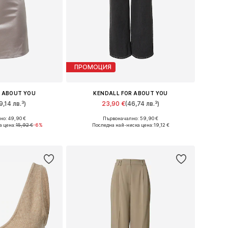
ПРОМОЦИЯ
R ABOUT YOU
KENDALL FOR ABOUT YOU
9,14 лв.³)
23,90 €
(46,74 лв.³)
о: 49,90 €
Първоначално: 59,90 €
 36, 38, 40, 42, 44
Налични размери: 30-31, 32-33
а цена:
15,92 €
-6%
Последна най-ниска цена:
19,12 €
кошницата
Добави в кошницата