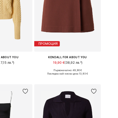
ПРОМОЦИЯ
R ABOUT YOU
KENDALL FOR ABOUT YOU
17,15 лв.³)
19,90 €
(38,92 лв.³)
Първоначално: 49,90 €
змери: XXL
Налични размери: 42
Последна най-ниска цена:
13,93 €
кошницата
Добави в кошницата