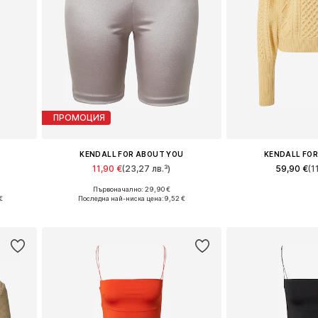
ПРОМОЦИЯ
KENDALL FOR ABOUT YOU
KENDALL FO
11,90 €
(23,27 лв.³)
59,90 €
(1
Първоначално: 29,90 €
Налични размери: XL
Налични ра
€
Последна най-ниска цена:
9,52 €
а
Добави в кошницата
Добави в 