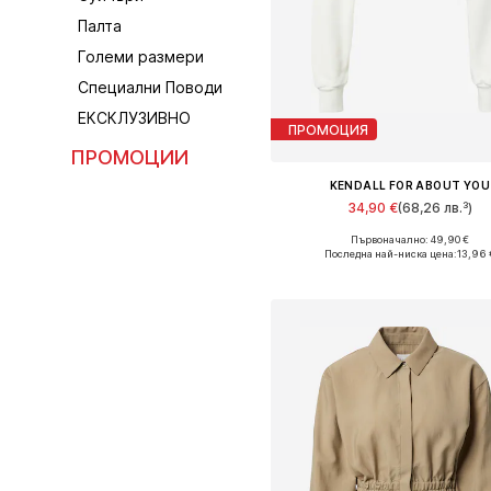
Палта
Големи размери
Специални Поводи
ЕКСКЛУЗИВНО
ПРОМОЦИЯ
ПРОМОЦИИ
KENDALL FOR ABOUT YOU
34,90 €
(68,26 лв.³)
Първоначално: 49,90 €
Налични размери: XS, S, M, L, XL
Последна най-ниска цена:
13,96 
Добави в кошницат