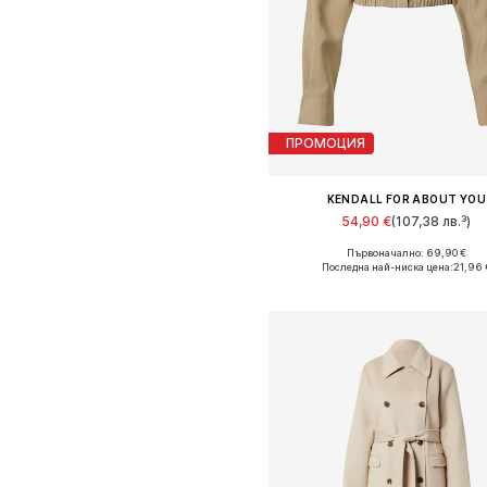
ПРОМОЦИЯ
KENDALL FOR ABOUT YOU
54,90 €
(107,38 лв.³)
Първоначално: 69,90 €
Налични размери: XS, S, M, L, XL
Последна най-ниска цена:
21,96 
Добави в кошницат