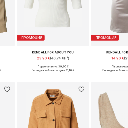
ПРОМОЦИЯ
ПРОМОЦИЯ
KENDALL FOR ABOUT YOU
KENDALL FO
23,90 €
(46,74 лв.³)
14,90 €
(2
Първоначално: 39,90 €
Първоначалн
, XXL
Налични размери: XS, S, M, L, XL, XXL
Налични размери: 34,
€
Последна най-ниска цена:
11,16 €
Последна най-ниск
а
Добави в кошницата
Добави в 