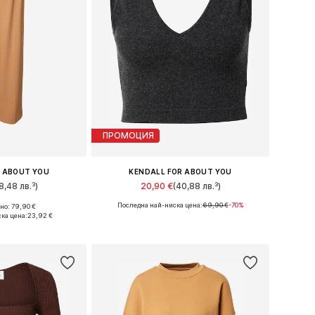
ПРОМОЦИЯ
R ABOUT YOU
KENDALL FOR ABOUT YOU
8,48 лв.³)
20,90 €
(40,88 лв.³)
Последна най-ниска цена:
69,90 €
-70%
о: 79,90 €
ери: 42, 44
Налични размери: L, XL
ка цена:
23,92 €
кошницата
Добави в кошницата