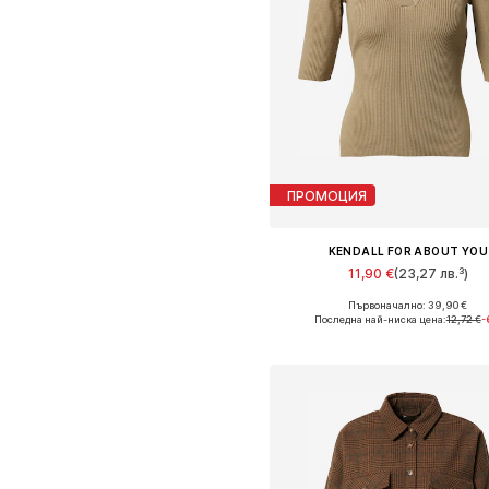
ПРОМОЦИЯ
KENDALL FOR ABOUT YOU
11,90 €
(23,27 лв.³)
Първоначално: 39,90 €
Налични размери: XS, S, M, L, XL
Последна най-ниска цена:
12,72 €
-
Добави в кошницат