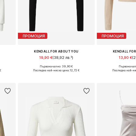
ПРОМОЦИЯ
ПРОМОЦИЯ
KENDALL FOR ABOUT YOU
KENDALL FO
19,90 €
(38,92 лв.³)
13,90 €
(2
Първоначално: 39,90 €
Първоначалн
, XXL
Налични размери: XS, S, M, L, XL, XXL
Налични размери: 
€
Последна най-ниска цена:
12,72 €
Последна най-ни
а
Добави в кошницата
Добави в 