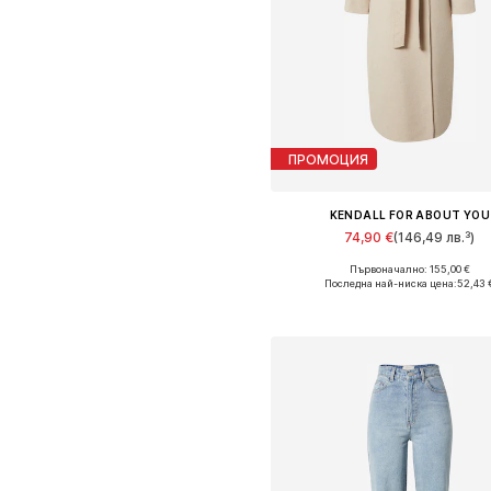
ПРОМОЦИЯ
KENDALL FOR ABOUT YOU
74,90 €
(146,49 лв.³)
Първоначално: 155,00 €
Налични размери: L, XL, XX
Последна най-ниска цена:
52,43 
Добави в кошницат