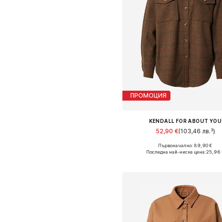
ПРОМОЦИЯ
KENDALL FOR ABOUT YOU
52,90 €
(103,46 лв.³)
Първоначално: 89,90 €
Налични размери: M, L, XL
Последна най-ниска цена:
25,96 
Добави в кошницат