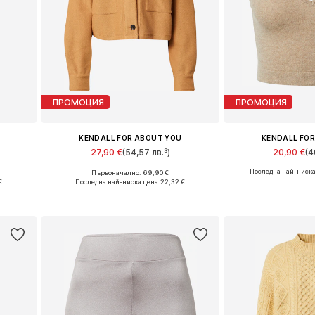
ПРОМОЦИЯ
ПРОМОЦИЯ
KENDALL FOR ABOUT YOU
KENDALL FO
27,90 €
(54,57 лв.³)
20,90 €
(4
Последна най-ниска
Първоначално: 69,90 €
L
Налични размери: L, XL, XXL
Налични разм
€
Последна най-ниска цена:
22,32 €
а
Добави в кошницата
Добави в 