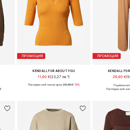
ПРОМОЦИЯ
ПРОМОЦИЯ
KENDALL FOR ABOUT YOU
KENDALL FO
11,90 €
(23,27 лв.³)
29,90 €
(5
Последна най-ниска цена:
39,90 €
-70%
Първоначалн
Налични размери: XL
Налични разм
€
Последна най-нис
а
Добави в кошницата
Добави в 