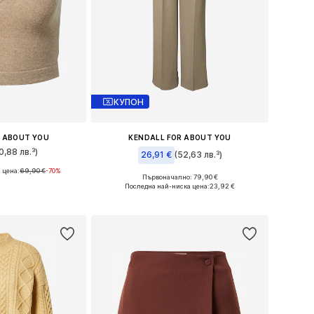
КУПОН
R ABOUT YOU
KENDALL FOR ABOUT YOU
0,88 лв.³)
26,91 €
(52,63 лв.³)
 цена:
69,90 €
-70%
ери: XL, XXL
Първоначално: 79,90 €
Налични размери: 42
Последна най-ниска цена:
23,92 €
кошницата
Добави в кошницата