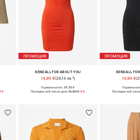
ПРОМОЦИЯ
ПРОМОЦИЯ
KENDALL FOR ABOUT YOU
KENDALL FO
14,90 €
(29,14 лв.³)
14,90 €
(2
Първоначално: 49,90 €
Първоначалн
, XXL
Налични размери: 40, 42, 44
Налични размер
6%
Последна най-ниска цена:
15,92 €
-6%
Последна най-ниск
а
Добави в кошницата
Добави в 