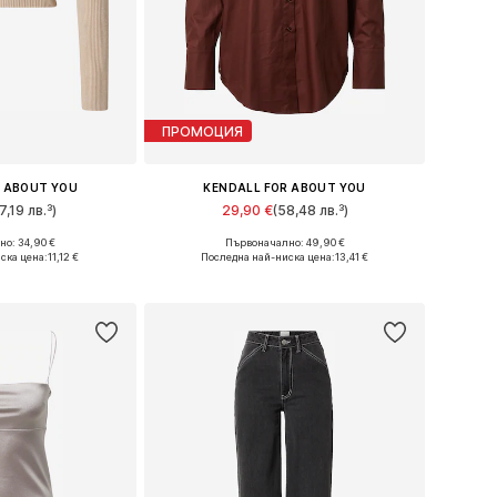
ПРОМОЦИЯ
R ABOUT YOU
KENDALL FOR ABOUT YOU
7,19 лв.³)
29,90 €
(58,48 лв.³)
о: 34,90 €
Първоначално: 49,90 €
XS, M, L, XL, XXL
Налични размери: XS, S, M, L, XL
ска цена:
11,12 €
Последна най-ниска цена:
13,41 €
кошницата
Добави в кошницата