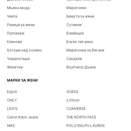
Мъжка мода
Маратонки
Чанти
Бижута за жени
Раници за жени
Сутиени
Пуловери
Блейзъри
Клинове
Блузи тип риза
Ботуши над коляно
Маратонки за бягане
Чорапогащи
Сандали
Жилетки
Boyfriend Дънки
МАРКИ ЗА ЖЕНИ
Esprit
GUESS
ONLY
s.Oliver
LEVI'S
CONVERSE
Calvin Klein Jeans
THE NORTH FACE
NIKE
POLO RALPH LAUREN