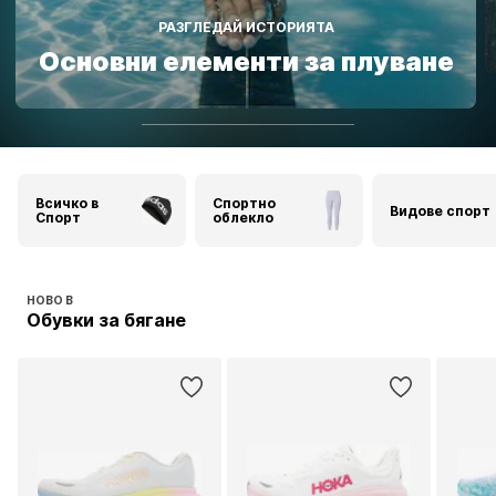
Най-добрата обувка за
бягане
Всичко в
Спортно
Видове спорт
Спорт
облекло
НОВО В
Обувки за бягане