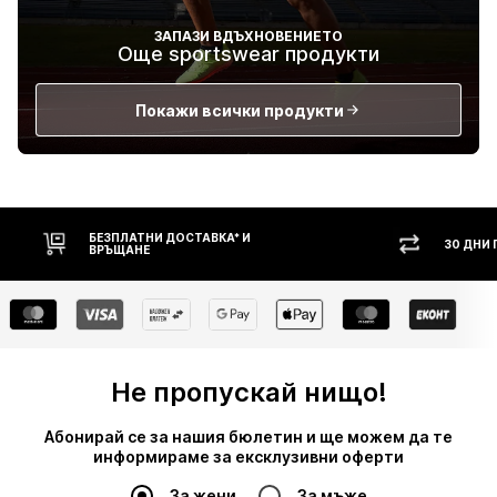
ЗАПАЗИ ВДЪХНОВЕНИЕТО
Още sportswear продукти
Покажи всички продукти
30 ДНИ ПРАВО НА ВРЪЩАНЕ
НАЛ
Не пропускай нищо!
Абонирай се за нашия бюлетин и ще можем да те
информираме за ексклузивни оферти
За жени
За мъже