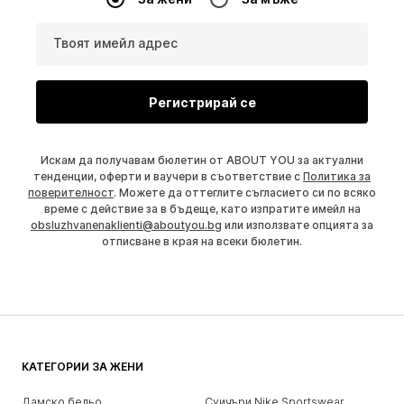
Твоят имейл адрес
Регистрирай се
Искам да получавам бюлетин от ABOUT YOU за актуални
тенденции, оферти и ваучери в съответствие с
Политика за
поверителност
. Можете да оттеглите съгласието си по всяко
време с действие за в бъдеще, като изпратите имейл на
obsluzhvanenaklienti@aboutyou.bg
или използвате опцията за
отписване в края на всеки бюлетин.
КАТЕГОРИИ ЗА ЖЕНИ
Дамско бельо
Суичъри Nike Sportswear