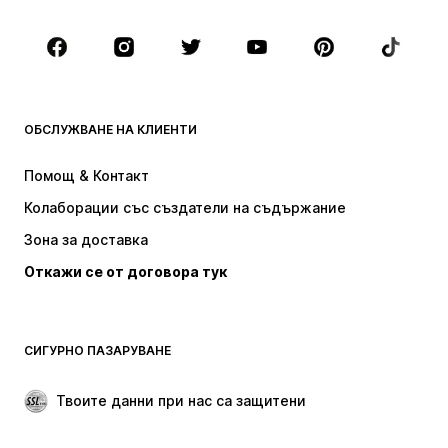
Обувки
Спорт
Аксесоари
Premium
ДРЕХИ
ОБСЛУЖВАНЕ НА КЛИЕНТИ
НОВО
Популярно
Рокли
Дънки
Помощ & Контакт
Тениски и топове
Панталони
Колаборации със създатели на съдържание
Якета
Пуловери и Трикотаж
Зона за доставка
Бельо
Блузи и туники
Откажи се от договора тук
Палта
Поли
Бански и плажна мода
Суичъри
Блейзери
Гащеризони и комбинезони
СИГУРНО ПАЗАРУВАНЕ
Големи размери
Мода за бременни
Специални Поводи
ЕКСКЛУЗИВНО
Твоите данни при нас са защитени
Рециклиране