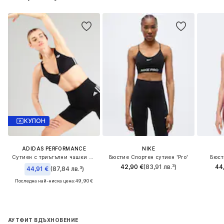
КУПОН
ADIDAS PERFORMANCE
NIKE
Сутиен с триъгълни чашки Спортен сутиен
Бюстие Спортен сутиен 'Pro'
Бюст
42,90 €
(83,91 лв.³)
44
44,91 €
(87,84 лв.³)
Последна най-ниска цена:
49,90 €
АУТФИТ ВДЪХНОВЕНИЕ