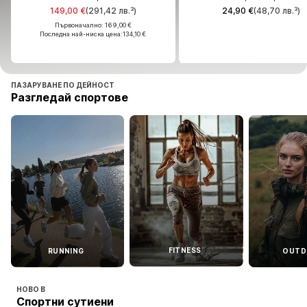
149,00 €
(291,42 лв.³)
24,90 €
(48,70 лв.³)
149,00 €
(291,42 лв.³)
24,90 €
(48,70 лв.³)
Първоначално: 169,00 €
Първоначално: 169,00 €
Последна най-ниска цена:
134,10 €
Последна най-ниска цена:
134,10 €
ПАЗАРУВАНЕ ПО ДЕЙНОСТ
Разгледай спортове
FITNESS
RUNNING
OUTD
НОВО В
Спортни сутиени