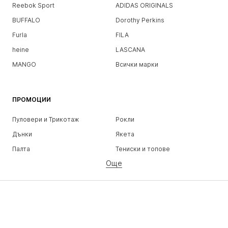
Reebok Sport
ADIDAS ORIGINALS
BUFFALO
Dorothy Perkins
Furla
FILA
heine
LASCANA
MANGO
Всички марки
ПРОМОЦИИ
Пуловери и Трикотаж
Рокли
Дънки
Якета
Палта
Тениски и топове
Още
Панталони
Бельо
Поли
Блузи и туники
Суичъри
Блейзери
Бански и плажна мода
Гащеризони и комбинезони
Големи размери
Мода за бременни