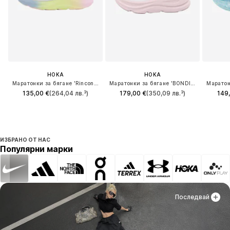
HOKA
HOKA
Маратонки за бягане 'Rincon 5'
Маратонки за бягане 'BONDI 9'
135,00 €
(264,04 лв.³)
179,00 €
(350,09 лв.³)
149
ИЗБРАНО ОТ НАС
Популярни марки
Последвай
Последвай