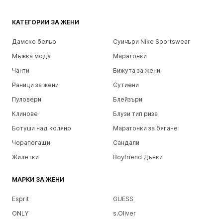
КАТЕГОРИИ ЗА ЖЕНИ
Дамско бельо
Суичъри Nike Sportswear
Мъжка мода
Маратонки
Чанти
Бижута за жени
Раници за жени
Сутиени
Пуловери
Блейзъри
Клинове
Блузи тип риза
Ботуши над коляно
Маратонки за бягане
Чорапогащи
Сандали
Жилетки
Boyfriend Дънки
МАРКИ ЗА ЖЕНИ
Esprit
GUESS
ONLY
s.Oliver