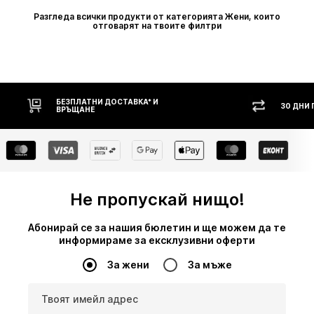
Разгледа всички продукти от категорията Жени, които
отговарят на твоите филтри
30 ДНИ ПРАВО НА ВРЪЩАНЕ
НАЛ
Не пропускай нищо!
Абонирай се за нашия бюлетин и ще можем да те
информираме за ексклузивни оферти
За жени
За мъже
Твоят имейл адрес