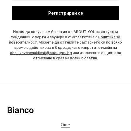
Регистрирай се
Искам да получавам бюлетин от ABOUT YOU за актуални
тенденции, оферти и ваучери в съответствие с
Политика за
поверителност
. Можете да оттеглите съгласието си по всяко
време с действие за в бъдеще, като изпратите имейл на
obsluzhvanenaklienti@aboutyou.bg
или използвате опцията за
отписване в края на всеки бюлетин.
Bianco
Още