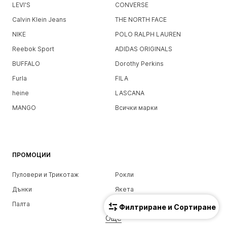
LEVI'S
CONVERSE
Calvin Klein Jeans
THE NORTH FACE
NIKE
POLO RALPH LAUREN
Reebok Sport
ADIDAS ORIGINALS
BUFFALO
Dorothy Perkins
Furla
FILA
heine
LASCANA
MANGO
Всички марки
ПРОМОЦИИ
Пуловери и Трикотаж
Рокли
Дънки
Якета
Палта
Тениски и топове
Филтриране и Сортиране
Още
Панталони
Бельо