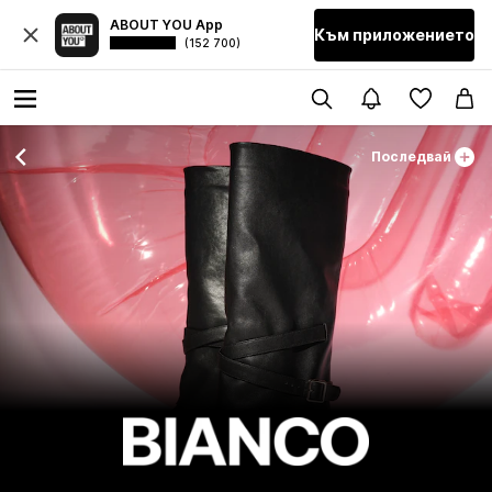
ABOUT YOU App
Към приложението
(152 700)
Последвай