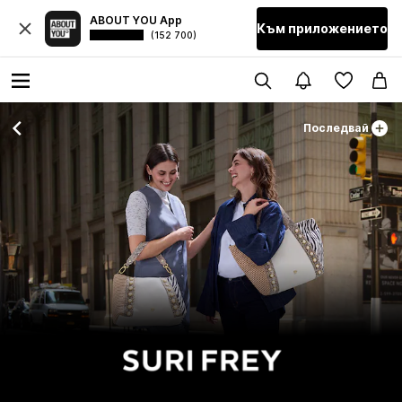
ABOUT YOU App
Към приложението
(152 700)
Последвай