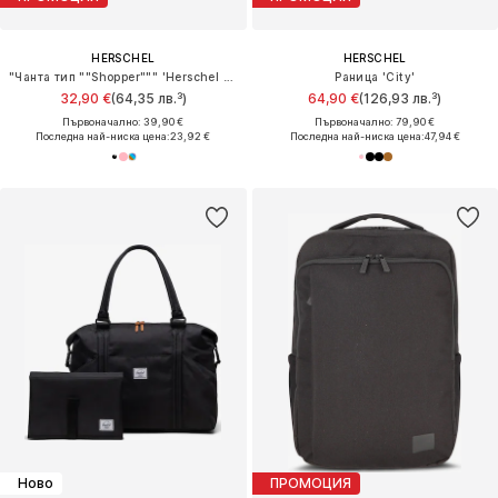
HERSCHEL
HERSCHEL
"Чанта тип ""Shopper""" 'Herschel Classic™'
Раница 'City'
32,90 €
(64,35 лв.³)
64,90 €
(126,93 лв.³)
Първоначално: 39,90 €
Първоначално: 79,90 €
Последна най-ниска цена:
23,92 €
Последна най-ниска цена:
47,94 €
Ново
ПРОМОЦИЯ