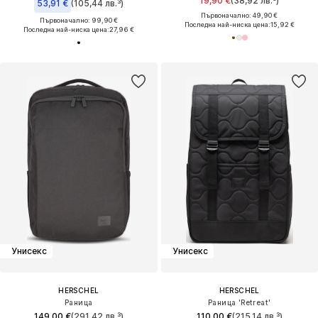
19,90 €
(38,92 лв.³)
53,91 €
(105,44 лв.³)
Първоначално: 49,90 €
Първоначално: 99,90 €
Последна най-ниска цена:
15,92 €
Последна най-ниска цена:
27,96 €
Унисекс
Унисекс
HERSCHEL
HERSCHEL
Раница
Раница 'Retreat'
149,00 €
(291,42 лв.³)
110,00 €
(215,14 лв.³)