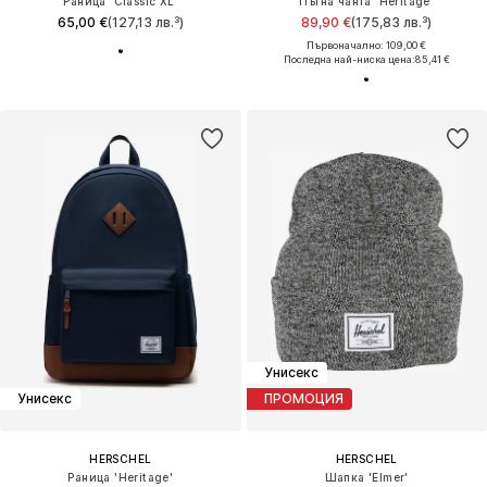
Раница 'Classic XL'
Пътна чанта 'Heritage'
65,00 €
(127,13 лв.³)
89,90 €
(175,83 лв.³)
Първоначално: 109,00 €
Последна най-ниска цена:
85,41 €
Унисекс
Унисекс
ПРОМОЦИЯ
HERSCHEL
HERSCHEL
Раница 'Heritage'
Шапка 'Elmer'