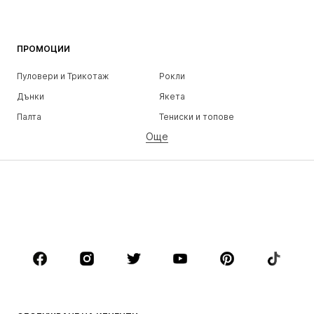
ПРОМОЦИИ
Пуловери и Трикотаж
Рокли
Дънки
Якета
Палта
Тениски и топове
Още
Панталони
Бельо
Поли
Блузи и туники
Суичъри
Блейзери
Бански и плажна мода
Гащеризони и комбинезони
Големи размери
Мода за бременни
Обувки
Спорт
Аксесоари
Premium
ДРЕХИ