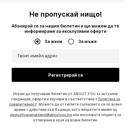
Не пропускай нищо!
Абонирай се за нашия бюлетин и ще можем да те
информираме за ексклузивни оферти
За жени
За мъже
Твоят имейл адрес
Регистрирай се
Искам да получавам бюлетин от ABOUT YOU за актуални
тенденции, оферти и ваучери в съответствие с
Политика за
поверителност
. Можете да оттеглите съгласието си по всяко
време с действие за в бъдеще, като изпратите имейл на
obsluzhvanenaklienti@aboutyou.bg
или използвате опцията за
отписване в края на всеки бюлетин.