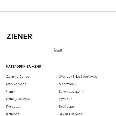
ZIENER
Още
КАТЕГОРИИ ЗА ЖЕНИ
Дамско бельо
Суичъри Nike Sportswear
Мъжка мода
Маратонки
Чанти
Бижута за жени
Раници за жени
Сутиени
Пуловери
Блейзъри
Клинове
Блузи тип риза