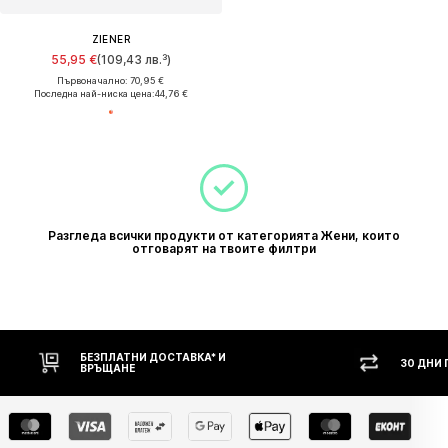
ZIENER
55,95 €
(109,43 лв.³)
Първоначално: 70,95 €
Последна най-ниска цена:
44,76 €
Разгледа всички продукти от категорията Жени, които
отговарят на твоите филтри
БЕЗПЛАТНИ ДОСТАВКА* И
30 ДНИ
ВРЪЩАНЕ