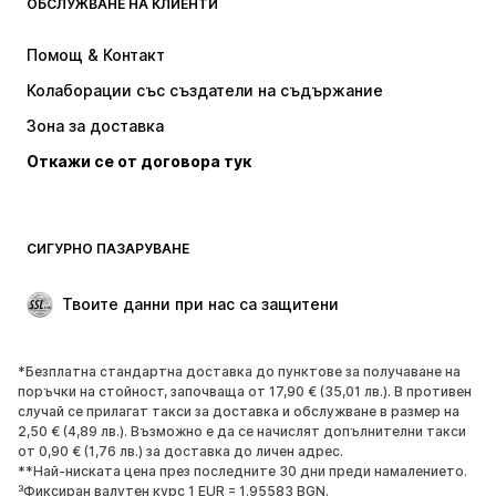
ОБСЛУЖВАНЕ НА КЛИЕНТИ
НОВО
Популярно
Рокли
Дънки
Помощ & Контакт
Тениски и топове
Панталони
Колаборации със създатели на съдържание
Якета
Пуловери и Трикотаж
Зона за доставка
Бельо
Блузи и туники
Откажи се от договора тук
Палта
Поли
Бански и плажна мода
Суичъри
Блейзери
Гащеризони и комбинезони
СИГУРНО ПАЗАРУВАНЕ
Големи размери
Мода за бременни
Специални Поводи
ЕКСКЛУЗИВНО
Твоите данни при нас са защитени
Рециклиране
*Безплатна стандартна доставка до пунктове за получаване на
ОБУВКИ
поръчки на стойност, започваща от 17,90 € (35,01 лв.). В противен
случай се прилагат такси за доставка и обслужване в размер на
НОВО
Популярно
2,50 € (4,89 лв.). Възможно е да се начислят допълнителни такси
от 0,90 € (1,76 лв.) за доставка до личен адрес.
Маратонки
Боти
**Най-ниската цена през последните 30 дни преди намалението.
Обувки с висок ток
Ботуши
³Фиксиран валутен курс 1 EUR = 1.95583 BGN.