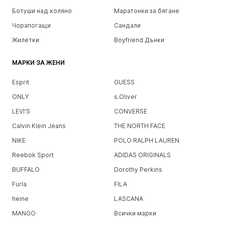
Ботуши над коляно
Маратонки за бягане
Чорапогащи
Сандали
Жилетки
Boyfriend Дънки
МАРКИ ЗА ЖЕНИ
Esprit
GUESS
ONLY
s.Oliver
LEVI'S
CONVERSE
Calvin Klein Jeans
THE NORTH FACE
NIKE
POLO RALPH LAUREN
Reebok Sport
ADIDAS ORIGINALS
BUFFALO
Dorothy Perkins
Furla
FILA
heine
LASCANA
MANGO
Всички марки