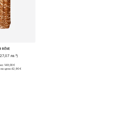
R RÊVE
27,07 лв.³)
о: 149,00 €
змери: 36
ска цена:
42,90 €
кошницата