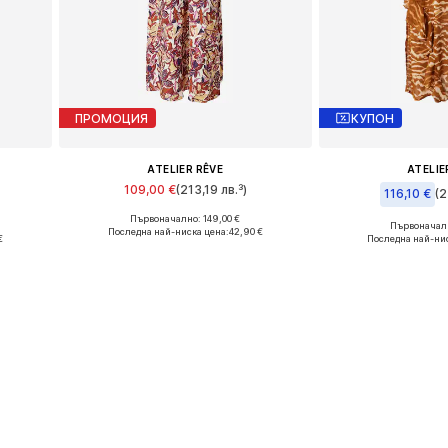
ПРОМОЦИЯ
КУПОН
ATELIER RÊVE
ATELIE
109,00 €
(213,19 лв.³)
116,10 €
(2
Първоначално: 149,00 €
Налични размери: 34
Първоначалн
Последна най-ниска цена:
42,90 €
Налични ра
€
Последна най-ни
Добави в кошницата
а
Добави в 