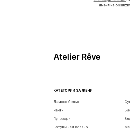
имейл на
obsluzh
Atelier Rêve
КАТЕГОРИИ ЗА ЖЕНИ
Дамско бельо
Су
Чанти
Би
Пуловери
Бл
Ботуши над коляно
Ма