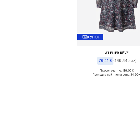
КУПОН
ATELIER RÊVE
76,41 €
(149,44 лв.³)
Първоначално: 119,00 €
Налични размери: 34, 36
Последна най-ниска цена:
34,90 
Добави в кошницат