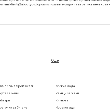
vanenaklienti@aboutyou.bg
или използвате опцията за отписване в края 
Още
ичъри Nike Sportswear
Мъжка мода
жута за жени
Раници за жени
ейзъри
Клинове
ратонки за бягане
Чорапогащи