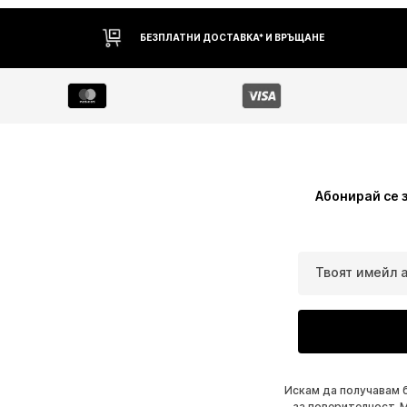
БЕЗПЛАТНИ ДОСТАВКА* И ВРЪЩАНЕ
Абонирай се 
Твоят имейл 
Искам да получавам 
за поверителност
. 