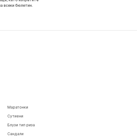
на всеки бюлетин.
Маратонки
Сутиени
Блузи тип риза
Сандали