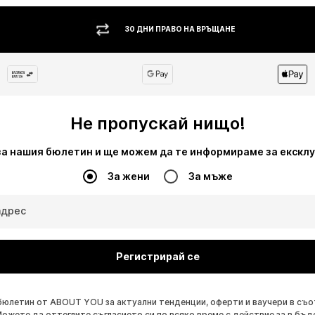
30 ДНИ ПРАВО НА ВРЪЩАНЕ
Не пропускай нищо!
за нашия бюлетин и ще можем да те информираме за екскл
За жени
За мъже
адрес
Регистрирай се
бюлетин от ABOUT YOU за актуални тенденции, оферти и ваучери в съ
Можете да оттеглите съгласието си по всяко време с действие за в бъд