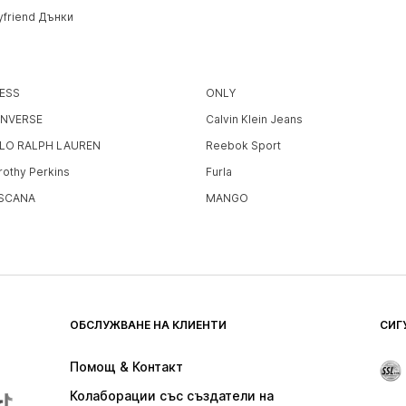
yfriend Дънки
ESS
ONLY
NVERSE
Calvin Klein Jeans
LO RALPH LAUREN
Reebok Sport
rothy Perkins
Furla
SCANA
MANGO
ОБСЛУЖВАНЕ НА КЛИЕНТИ
СИГ
Помощ & Контакт
Колаборации със създатели на 