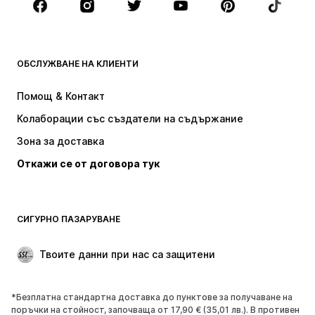
Аксесоари
Premium
ДРЕХИ
ОБСЛУЖВАНЕ НА КЛИЕНТИ
НОВО
Популярно
Рокли
Дънки
Помощ & Контакт
Тениски и топове
Панталони
Колаборации със създатели на съдържание
Якета
Пуловери и Трикотаж
Зона за доставка
Бельо
Блузи и туники
Откажи се от договора тук
Палта
Поли
Бански и плажна мода
Суичъри
Блейзери
Гащеризони и комбинезони
СИГУРНО ПАЗАРУВАНЕ
Големи размери
Мода за бременни
Специални Поводи
ЕКСКЛУЗИВНО
Твоите данни при нас са защитени
Рециклиране
*Безплатна стандартна доставка до пунктове за получаване на
ОБУВКИ
поръчки на стойност, започваща от 17,90 € (35,01 лв.). В противен