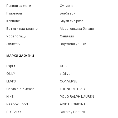
Раници за жени
Сутиени
Пуловери
Блейзъри
Клинове
Блузи тип риза
Ботуши над коляно
Маратонки за бягане
Чорапогащи
Сандали
Жилетки
Boyfriend Дънки
МАРКИ ЗА ЖЕНИ
Esprit
GUESS
ONLY
s.Oliver
LEVI'S
CONVERSE
Calvin Klein Jeans
THE NORTH FACE
NIKE
POLO RALPH LAUREN
Reebok Sport
ADIDAS ORIGINALS
BUFFALO
Dorothy Perkins