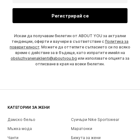
Регистрирай се
Искам да получавам бюлетин от ABOUT YOU за актуални
тенденции, оферти и ваучери в съответствие с
Политика за
поверителност
. Можете да оттеглите съгласието си по всяко
време с действие за в бъдеще, като изпратите имейл на
obsluzhvanenaklienti@aboutyou.bg
или използвате опцията за
отписване в края на всеки бюлетин.
КАТЕГОРИИ ЗА ЖЕНИ
Дамско бельо
Суичъри Nike Sportswear
Мъжка мода
Маратонки
Чанти
Бижута за жени