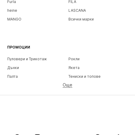
Furla
FILA
heine
LASCANA
MANGO
Всички марки
ПРОМОЦИИ
Пуловери и Трикотаж
Рокли
Дънки
Якета
Палта
Тениски и топове
Още
Панталони
Бельо
Поли
Блузи и туники
Суичъри
Блейзери
Бански и плажна мода
Гащеризони и комбинезони
Големи размери
Мода за бременни
Обувки
Спорт