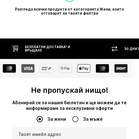
Разгледа всички продукти от категорията Жени, които
отговарят на твоите филтри
30 ДНИ ПРАВО НА ВРЪЩАНЕ
НАЛ
Не пропускай нищо!
Абонирай се за нашия бюлетин и ще можем да те
информираме за ексклузивни оферти
За жени
За мъже
Твоят имейл адрес