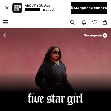
ABOUT YOU App
Към приложението
(152 700)
Последвай