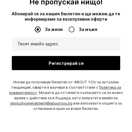
Не пропускай нищо!
Абонирай се за нашия бюлетин и ще можем да те
информираме за ексклузивни оферти
За жени
За мъже
Твоят имейл адрес
Регистрирай се
Искам да получавам бюлетин от ABOUT YOU за актуални
тенденции, оферти и ваучери в съответствие с
Политика за
поверителност
. Можете да оттеглите съгласието си по всяко
време с действие за в бъдеще, като изпратите имейл на
obsluzhvanenaklienti@aboutyou.bg
или използвате опцията за
отписване в края на всеки бюлетин.