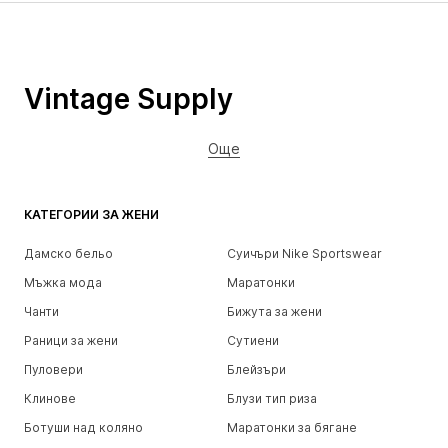
Vintage Supply
Още
КАТЕГОРИИ ЗА ЖЕНИ
Дамско бельо
Суичъри Nike Sportswear
Мъжка мода
Маратонки
Чанти
Бижута за жени
Раници за жени
Сутиени
Пуловери
Блейзъри
Клинове
Блузи тип риза
Ботуши над коляно
Маратонки за бягане