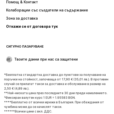
Помощ & Контакт
Тениски и топове
Панталони
Колаборации със създатели на съдържание
Якета
Пуловери и Трикотаж
Зона за доставка
Бельо
Блузи и туники
Откажи се от договора тук
Палта
Поли
Бански и плажна мода
Суичъри
Блейзери
Гащеризони и комбинезони
СИГУРНО ПАЗАРУВАНЕ
Големи размери
Мода за бременни
Специални Поводи
ЕКСКЛУЗИВНО
Твоите данни при нас са защитени
Рециклиране
*Безплатна стандартна доставка до пунктове за получаване на
ОБУВКИ
поръчки на стойност, започваща от 17,90 € (35,01 лв.). В противен
случай се прилагат такси за доставка и обслужване в размер на
НОВО
Популярно
2,50 € (4,89 лв.).
**Най-ниската цена през последните 30 дни преди намалението.
Маратонки
Боти
³Фиксиран валутен курс 1 EUR = 1.95583 BGN.
Обувки с висок ток
Ботуши
****Безплатно от всички мрежи в България. При обаждания от
чужбина може да се начислят такси.
Сандали
Ниски обувки
******Всички цени с вкл. ДДС.