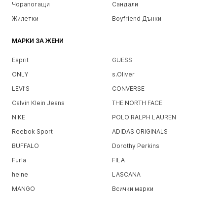
Чорапогащи
Сандали
Жилетки
Boyfriend Дънки
МАРКИ ЗА ЖЕНИ
Esprit
GUESS
ONLY
s.Oliver
LEVI'S
CONVERSE
Calvin Klein Jeans
THE NORTH FACE
NIKE
POLO RALPH LAUREN
Reebok Sport
ADIDAS ORIGINALS
BUFFALO
Dorothy Perkins
Furla
FILA
heine
LASCANA
MANGO
Всички марки