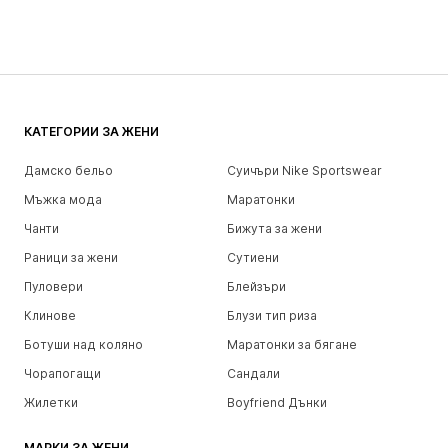
КАТЕГОРИИ ЗА ЖЕНИ
Дамско бельо
Суичъри Nike Sportswear
Мъжка мода
Маратонки
Чанти
Бижута за жени
Раници за жени
Сутиени
Пуловери
Блейзъри
Клинове
Блузи тип риза
Ботуши над коляно
Маратонки за бягане
Чорапогащи
Сандали
Жилетки
Boyfriend Дънки
МАРКИ ЗА ЖЕНИ