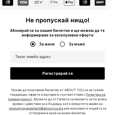
Не пропускай нищо!
Абонирай се за нашия бюлетин и ще можем да те
информираме за ексклузивни оферти
За жени
За мъже
Твоят имейл адрес
Регистрирай се
Искам да получавам бюлетин от ABOUT YOU за актуални
тенденции, оферти и ваучери в съответствие с
Политика за
поверителност
. Можете да оттеглите съгласието си по всяко
време с действие за в бъдеще, като изпратите имейл на
obsluzhvanenaklienti@aboutyou.bg
или използвате опцията за
отписване в края на всеки бюлетин.