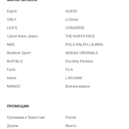
Esprit
GUESS
ONLY
s.Oliver
LEVI'S
CONVERSE
Calvin Klein Jeans
THE NORTH FACE
NIKE
POLO RALPH LAUREN
Reebok Sport
ADIDAS ORIGINALS
BUFFALO
Dorothy Perkins
Furla
FILA
heine
LASCANA
MANGO
Всички марки
ПРОМОЦИИ
Пуловери и Трикотаж
Рокли
Дънки
Якета