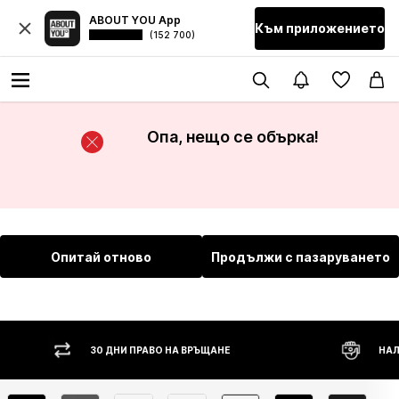
ABOUT YOU App
Към приложението
(152 700)
Опа, нещо се обърка!
Опитай отново
Продължи с пазаруването
30 ДНИ ПРАВО НА ВРЪЩАНЕ
НАЛ