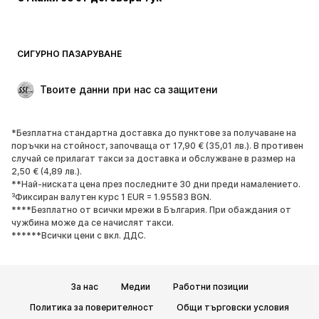
Палта
Поли
Бански и плажна мода
Суичъри
Блейзери
Гащеризони и комбинезони
СИГУРНО ПАЗАРУВАНЕ
Големи размери
Мода за бременни
Специални Поводи
ЕКСКЛУЗИВНО
Твоите данни при нас са защитени
Рециклиране
*Безплатна стандартна доставка до пунктове за получаване на
ОБУВКИ
поръчки на стойност, започваща от 17,90 € (35,01 лв.). В противен
случай се прилагат такси за доставка и обслужване в размер на
НОВО
Популярно
2,50 € (4,89 лв.).
**Най-ниската цена през последните 30 дни преди намалението.
Маратонки
Боти
³Фиксиран валутен курс 1 EUR = 1.95583 BGN.
Обувки с висок ток
Ботуши
****Безплатно от всички мрежи в България. При обаждания от
чужбина може да се начислят такси.
Сандали
Ниски обувки
******Всички цени с вкл. ДДС.
Спортни обувки
Балерини
Чехли
Домашни пантофи
За нас
Медии
Работни позиции
ЕКСКЛУЗИВНО
Политика за поверителност
Общи търговски условия