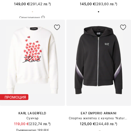
149,00 €
(291,42 лв.³)
145,00 €
(283,60 лв.³)
ПРОМОЦИЯ
KARL LAGERFELD
EA7 EMPORIO ARMANI
Суичър
Спортна жилетка с качулка 'Natural Ventus 7'
119,00 €
(232,74 лв.³)
125,00 €
(244,48 лв.³)
Първоначално: 199,00 €