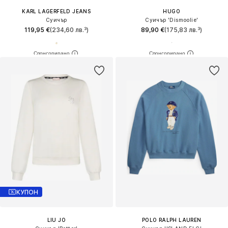
KARL LAGERFELD JEANS
HUGO
Суичър
Суичър 'Dismoolie'
119,95 €
(234,60 лв.³)
89,90 €
(175,83 лв.³)
КУПОН
LIU JO
POLO RALPH LAUREN