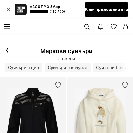
ABOUT YOU App
Към приложението
(152 700)
Маркови суичъри
за жени
Суичъри с цип
Суичъри с качулка
Суичъри без кач