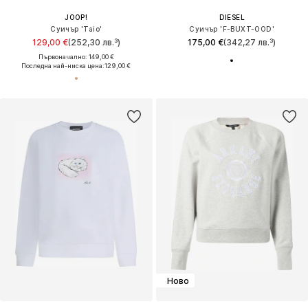
JOOP!
DIESEL
Суичър 'Taio'
Суичър 'F-BUXT-OOD'
129,00 €
(252,30 лв.³)
175,00 €
(342,27 лв.³)
Първоначално: 149,00 €
Последна най-ниска цена:
129,00 €
Ново