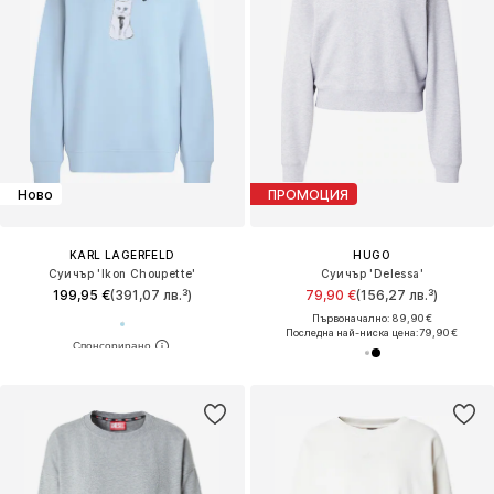
Ново
ПРОМОЦИЯ
KARL LAGERFELD
HUGO
Суичър 'Ikon Choupette'
Суичър 'Delessa'
199,95 €
(391,07 лв.³)
79,90 €
(156,27 лв.³)
Първоначално: 89,90 €
Последна най-ниска цена:
79,90 €