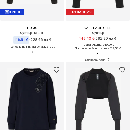
КУПОН
ПРОМОЦИЯ
LIU JO
KARL LAGERFELD
Суичър 'Better'
Суичър
149,40 €
(292,20 лв.³)
116,91 €
(228,66 лв.³)
Първоначално: 249,00 €
Последна най-ниска цена:
129,90 €
Последна най-ниска цена:
119,52 €