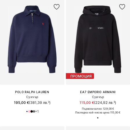
ПРОМОЦИЯ
POLO RALPH LAUREN
EA7 EMPORIO ARMANI
Суичър
Суичър
195,00 €
(381,39 лв.³)
115,00 €
(224,92 лв.³)
Първоначално: 129,00 €
+
1
Последна най-ниска цена:
115,00 €