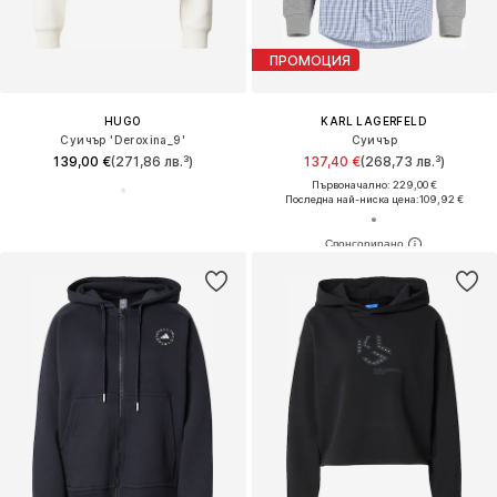
ПРОМОЦИЯ
HUGO
KARL LAGERFELD
Суичър 'Deroxina_9'
Суичър
139,00 €
(271,86 лв.³)
137,40 €
(268,73 лв.³)
Първоначално: 229,00 €
Последна най-ниска цена:
109,92 €