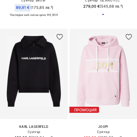
Суичър 'Better'
Суичър 'ISLAND FLC'
279,00 €
(545,68 лв.³)
89,91 €
(175,85 лв.³)
Последна най-ниска цена:
99,90 €
ПРОМОЦИЯ
KARL LAGERFELD
JOOP!
Суичър
Суичър