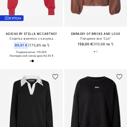
КУПОН
ADIDAS BY STELLA MCCARTNEY
EMBASSY OF BRICKS AND LOGS
Спортна жилетка с качулка
Поларено яке 'Cali'
159,00 €
(310,98 лв.³)
89,91 €
(175,85 лв.³)
Първоначално: 119,00 €
Последна най-ниска цена:
84,92 €