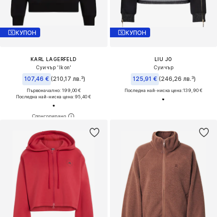
КУПОН
КУПОН
KARL LAGERFELD
LIU JO
Суичър 'Ikon'
Суичър
107,46 €
(210,17 лв.³)
125,91 €
(246,26 лв.³)
Първоначално: 199,00 €
Последна най-ниска цена:
139,90 €
Последна най-ниска цена:
95,40 €