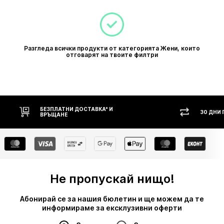
Разгледа всички продукти от категорията Жени, които
отговарят на твоите филтри
ОСТАВКА* И
30 ДНИ ПРАВО НА ВРЪЩАНЕ
Не пропускай нищо!
Абонирай се за нашия бюлетин и ще можем да те
информираме за ексклузивни оферти