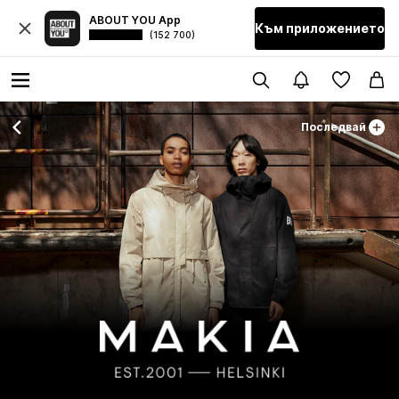
ABOUT YOU App
Към приложението
(152 700)
Последвай