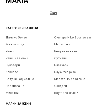
MAKIA
Още
КАТЕГОРИИ ЗА ЖЕНИ
Дамско бельо
Суичъри Nike Sportswear
Мъжка мода
Маратонки
Чанти
Бижута за жени
Раници за жени
Сутиени
Пуловери
Блейзъри
Клинове
Блузи тип риза
Ботуши над коляно
Маратонки за бягане
Чорапогащи
Сандали
Жилетки
Boyfriend Дънки
МАРКИ ЗА ЖЕНИ