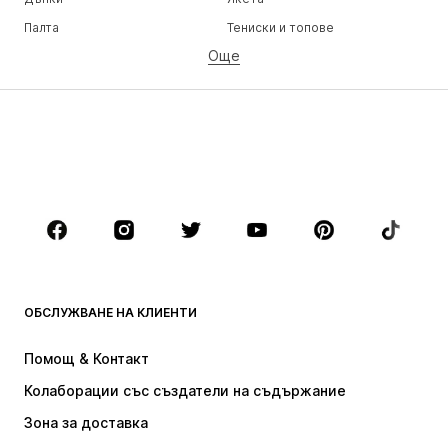
Палта
Тениски и топове
Още
Панталони
Бельо
Поли
Блузи и туники
Суичъри
Блейзери
Бански и плажна мода
Гащеризони и комбинезони
Големи размери
Мода за бременни
Обувки
Спорт
Аксесоари
Premium
ДРЕХИ
ОБСЛУЖВАНЕ НА КЛИЕНТИ
НОВО
Популярно
Рокли
Дънки
Помощ & Контакт
Тениски и топове
Панталони
Колаборации със създатели на съдържание
Якета
Пуловери и Трикотаж
Зона за доставка
Бельо
Блузи и туники