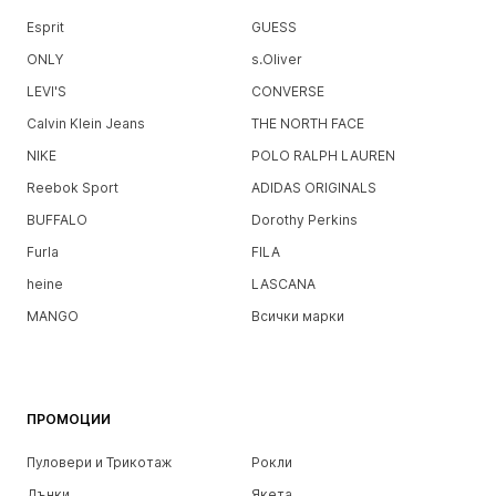
Esprit
GUESS
ONLY
s.Oliver
LEVI'S
CONVERSE
Calvin Klein Jeans
THE NORTH FACE
NIKE
POLO RALPH LAUREN
Reebok Sport
ADIDAS ORIGINALS
BUFFALO
Dorothy Perkins
Furla
FILA
heine
LASCANA
MANGO
Всички марки
ПРОМОЦИИ
Пуловери и Трикотаж
Рокли
Дънки
Якета