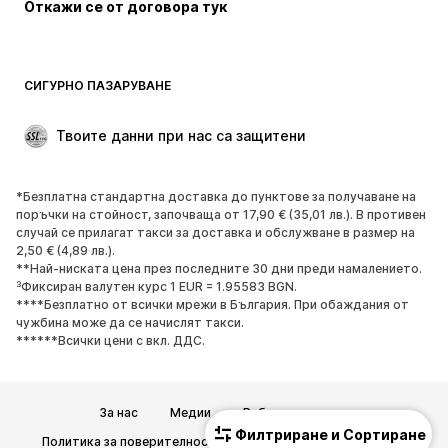
Откажи се от договора тук
Палта
Поли
Бански и плажна мода
Суичъри
Блейзери
Гащеризони и комбинезони
СИГУРНО ПАЗАРУВАНЕ
Големи размери
Мода за бременни
Специални Поводи
ЕКСКЛУЗИВНО
Твоите данни при нас са защитени
Рециклиране
*Безплатна стандартна доставка до пунктове за получаване на
ОБУВКИ
поръчки на стойност, започваща от 17,90 € (35,01 лв.). В противен
случай се прилагат такси за доставка и обслужване в размер на
НОВО
Популярно
2,50 € (4,89 лв.).
**Най-ниската цена през последните 30 дни преди намалението.
Маратонки
Боти
³Фиксиран валутен курс 1 EUR = 1.95583 BGN.
Обувки с висок ток
Ботуши
****Безплатно от всички мрежи в България. При обаждания от
чужбина може да се начислят такси.
Сандали
Ниски обувки
******Всички цени с вкл. ДДС.
Спортни обувки
Балерини
Чехли
Домашни пантофи
За нас
Медии
Работни позиции
ЕКСКЛУЗИВНО
Филтриране и Сортиране
Политика за поверителност
Общи търговски условия