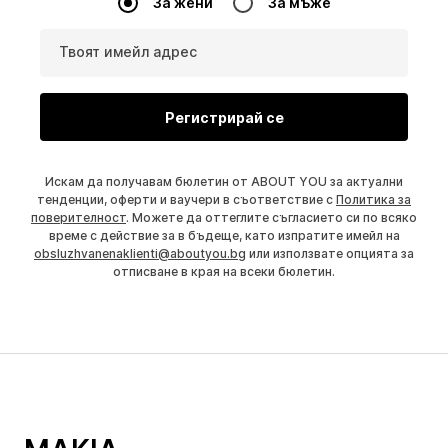
За жени
За мъже
Твоят имейл адрес
Регистрирай се
Искам да получавам бюлетин от ABOUT YOU за актуални
тенденции, оферти и ваучери в съответствие с
Политика за
поверителност
. Можете да оттеглите съгласието си по всяко
време с действие за в бъдеще, като изпратите имейл на
obsluzhvanenaklienti@aboutyou.bg
или използвате опцията за
отписване в края на всеки бюлетин.