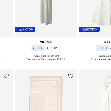
КУПОН
КУПОН
MILLANE
MIL
43,11 €
(84,32 лв.³)
38,61 €
(
 XXL
Първоначално: 59,90 €
Първоначалн
€
Налични размери: 34, 36, 38, 40, 42, 44
Налични размери:
Последна най-ниска цена:
33,53 €
Последна най-ни
а
Добави в кошницата
Добави в 