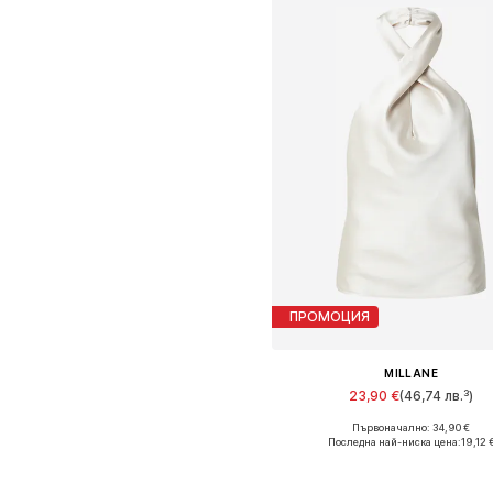
ПРОМОЦИЯ
MILLANE
23,90 €
(46,74 лв.³)
Първоначално: 34,90 €
Налични размери: XS, S, M, L,
Последна най-ниска цена:
19,12 
Добави в кошницат