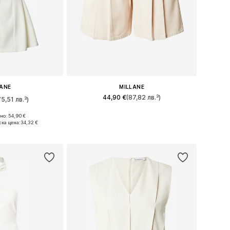
LANE
MILLANE
44,90 €
(87,82 лв.³)
75,51 лв.³)
Налични размери: 34, 36, 38, 40
о: 54,90 €
 36, 38, 40, 42
ска цена:
34,32 €
Добави в кошницата
кошницата