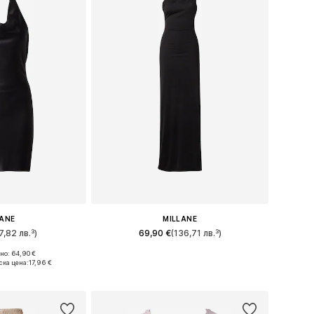
LANE
MILLANE
7,82 лв.³)
69,90 €
(136,71 лв.³)
о: 64,90 €
6, 38, 40, 42, 44
Налични размери: 34, 36, 38, 40, 42, 44
ска цена:
17,96 €
кошницата
Добави в кошницата