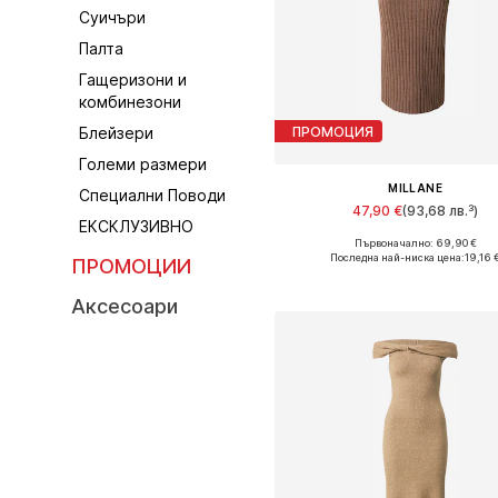
Суичъри
Палта
Гащеризони и
комбинезони
ПРОМОЦИЯ
Блейзери
Големи размери
MILLANE
Специални Поводи
47,90 €
(93,68 лв.³)
ЕКСКЛУЗИВНО
Първоначално: 69,90 €
Налични размери: XS, M, L, XL,
Последна най-ниска цена:
19,16 
ПРОМОЦИИ
Добави в кошницат
Аксесоари