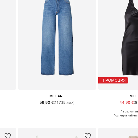
ПРОМОЦИЯ
MILLANE
MIL
59,90 €
(117,15 лв.³)
44,90 €
(8
Първоначалн
42, 44
Предлага се в много размери
Налични размери: 3
Последна най-ни
а
Добави в кошницата
Добави в 