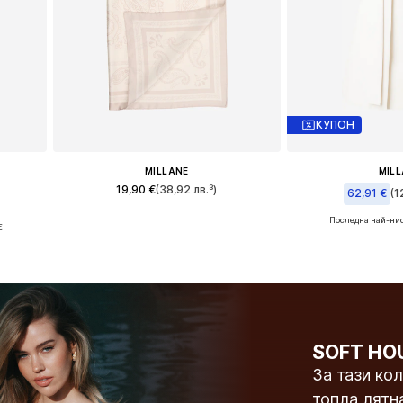
КУПОН
MILLANE
MIL
19,90 €
(38,92 лв.³)
62,91 €
(1
Последна най-нис
XXL
Налични размери: One Size
€
Налични размери: 34,
а
Добави в кошницата
Добави в 
SOFT HO
За тази ко
топла лятн