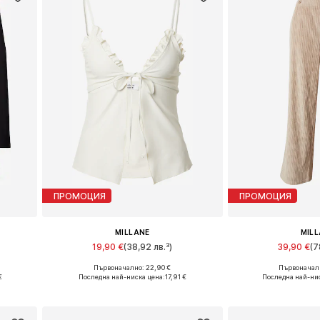
ПРОМОЦИЯ
ПРОМОЦИЯ
MILLANE
MIL
19,90 €
(38,92 лв.³)
39,90 €
(7
Първоначално: 22,90 €
Първоначалн
42, 44
Налични размери: XS, M, L, XL, XXL
Налични размери:
€
Последна най-ниска цена:
17,91 €
Последна най-нис
а
Добави в кошницата
Добави в 