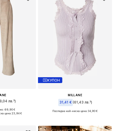
КУПОН
LANE
MILLANE
8,04 лв.³)
31,41 €
(61,43 лв.³)
о: 69,90 €
Последна най-ниска цена:
34,90 €
 34, 36, 38, 40
ка цена:
23,94 €
Налични размери: XS, S, M, L, XL
кошницата
Добави в кошницата