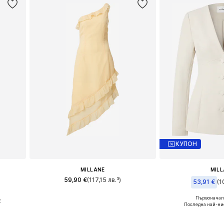
КУПОН
MILLANE
MIL
59,90 €
(117,15 лв.³)
53,91 €
(1
 XL
Налични размери: 34, 36, 38, 40, 42
Първоначалн
€
Налични размери:
Последна най-ни
а
Добави в кошницата
Добави в 