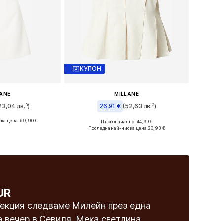
КУПОН
LANE
MILLANE
23,04 лв.³)
26,91 €
(52,63 лв.³)
ка цена:
69,90 €
Първоначално: 44,90 €
 36, 38, 40, 42, 44
Налични размери: XS, S, M, L, XL, XXL
Последна най-ниска цена:
20,93 €
кошницата
Добави в кошницата
UR
лекция следваме Милейн през една
а вечер в Севиля. Мека светлина,