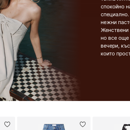
спокойно н
специално.
нежни паст
Женствени 
но все още
вечери, къс
които прос