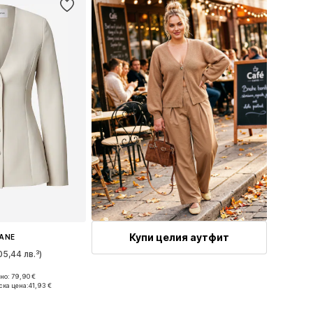
Купи целия аутфит
LANE
05,44 лв.³)
о: 79,90 €
 34, 36, 38, 40
ска цена:
41,93 €
кошницата