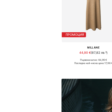
ПРОМОЦИЯ
MILLANE
44,90 €
(87,82 лв.³)
Първоначално: 64,90 €
Налични размери: S, M, L, XL, 
Последна най-ниска цена:
17,96 
Добави в кошницат