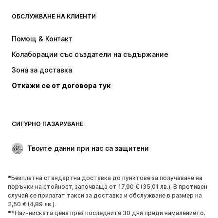
ОБСЛУЖВАНЕ НА КЛИЕНТИ
НОВО
Популярно
Рокли
Дънки
Помощ & Контакт
Тениски и топове
Панталони
Колаборации със създатели на съдържание
Якета
Пуловери и Трикотаж
Зона за доставка
Бельо
Блузи и туники
Откажи се от договора тук
Палта
Поли
Бански и плажна мода
Суичъри
Блейзери
Гащеризони и комбинезони
СИГУРНО ПАЗАРУВАНЕ
Големи размери
Мода за бременни
Специални Поводи
ЕКСКЛУЗИВНО
Твоите данни при нас са защитени
Рециклиране
*Безплатна стандартна доставка до пунктове за получаване на
ОБУВКИ
поръчки на стойност, започваща от 17,90 € (35,01 лв.). В противен
случай се прилагат такси за доставка и обслужване в размер на
НОВО
Популярно
2,50 € (4,89 лв.).
**Най-ниската цена през последните 30 дни преди намалението.
Маратонки
Боти