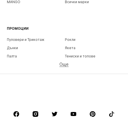
MANGO
Всички марки
ПРОМОЦИИ
Пуловери и Трикотаж
Рокли
Дънки
Якета
Палта
Тениски и топове
Още
Панталони
Бельо
Поли
Блузи и туники
Суичъри
Блейзери
Бански и плажна мода
Гащеризони и комбинезони
Големи размери
Мода за бременни
Обувки
Спорт
Аксесоари
Premium
ДРЕХИ