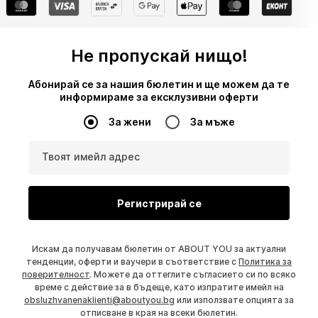
Не пропускай нищо!
Абонирай се за нашия бюлетин и ще можем да те
информираме за ексклузивни оферти
За жени
За мъже
Твоят имейл адрес
Регистрирай се
Искам да получавам бюлетин от ABOUT YOU за актуални
тенденции, оферти и ваучери в съответствие с
Политика за
поверителност
. Можете да оттеглите съгласието си по всяко
време с действие за в бъдеще, като изпратите имейл на
obsluzhvanenaklienti@aboutyou.bg
или използвате опцията за
отписване в края на всеки бюлетин.