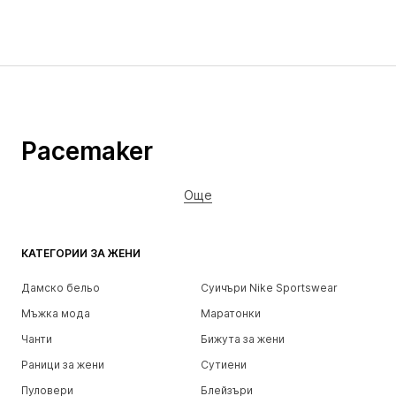
Pacemaker
Още
КАТЕГОРИИ ЗА ЖЕНИ
Дамско бельо
Суичъри Nike Sportswear
Мъжка мода
Маратонки
Чанти
Бижута за жени
Раници за жени
Сутиени
Пуловери
Блейзъри