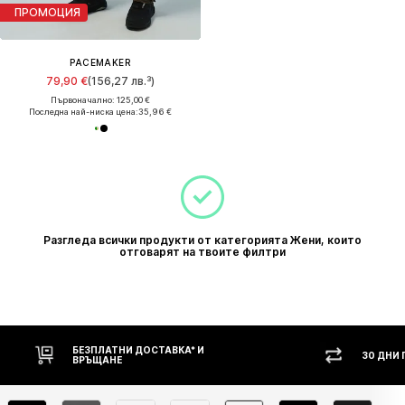
ПРОМОЦИЯ
PACEMAKER
79,90 €
(156,27 лв.³)
Първоначално: 125,00 €
Последна най-ниска цена:
35,96 €
Разгледа всички продукти от категорията Жени, които
отговарят на твоите филтри
30 ДНИ ПРАВО НА ВРЪЩАНЕ
НАЛ