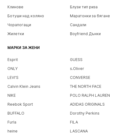
Клинове
Блузи тип риза
Ботуши над коляно
Маратонки за бягане
Чорапогащи
Сандали
Жилетки
Boyfriend Дънки
МАРКИ ЗА ЖЕНИ
Esprit
GUESS
ONLY
s.Oliver
LEVI'S
CONVERSE
Calvin Klein Jeans
THE NORTH FACE
NIKE
POLO RALPH LAUREN
Reebok Sport
ADIDAS ORIGINALS
BUFFALO
Dorothy Perkins
Furla
FILA
heine
LASCANA